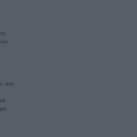
σε
δύο
α
, στο
αι
σμό