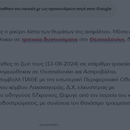
σθήκη του newsit.gr ως προτεινόμενη πηγή στην Google
ς η μαύρη λίστα των θυμάτων της ασφάλτου. Μέσα 
θηκαν σε
τροχαία δυστυχήματα
στη
Θεσσαλονίκη
, 
χθες τη ζωή τους (13-08-2024) σε ισάριθμα τροχαί
σημειώθηκαν σε Θεσσαλονίκη και Ασπροβάλτα.
 συμβολή ΠΑΘΕ με την εσωτερική Περιφερειακή Οδό
ου κόμβου Λαχαναγοράς, Δ.Χ. ελκυστήρας με
 οδηγούσε 57χρονος, ξέφυγε από την πορεία του κ
οδοστρώματος, με συνέπεια τον θανάσιμο τραυματι
ΔΙΑΦΗΜΙΣΗ