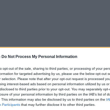
-
Do Not Process My Personal Information
to opt-out of the sale, sharing to third parties, or processing of your per
ις συνθήκες του δυστυχήματος διενεργεί η Υποδιεύ
formation for targeted advertising by us, please use the below opt-out s
ίκης. Παράλληλα, στο 83,5ο χιλιόμετρο της Π.Ε.Ο
r selection. Please note that after your opt-out request is processed y
βάλας, Ι.Χ.Ε. αυτοκίνητο που οδηγούσε 60χρονος
eing interest-based ads based on personal information utilized by us or
disclosed to third parties prior to your opt-out. You may separately opt-
ποδήλατο που οδηγούσε 89χρονος με συνέπεια τον
losure of your personal information by third parties on the IAB’s list of
σμό του τελευταίου.
. This information may also be disclosed by us to third parties on the
IA
Participants
that may further disclose it to other third parties.