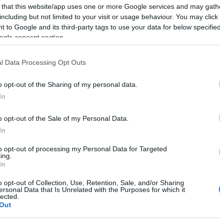
ις συνθήκες του δυστυχήματος διενεργεί το Τμήμα
 that this website/app uses one or more Google services and may gath
λτας.
including but not limited to your visit or usage behaviour. You may click 
 to Google and its third-party tags to use your data for below specifi
ΔΙΑΦΗΜΙΣΗ
ogle consent section.
l Data Processing Opt Outs
o opt-out of the Sharing of my personal data.
In
o opt-out of the Sale of my Personal Data.
In
to opt-out of processing my Personal Data for Targeted
ing.
In
o opt-out of Collection, Use, Retention, Sale, and/or Sharing
ersonal Data that Is Unrelated with the Purposes for which it
lected.
α
Out