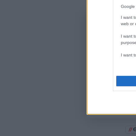
Google 
I want t
web or d
I want t
purpose
I want 
Όροι Χρήσης
. Το site π
Google.