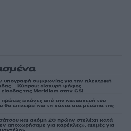
ασμένα
ν υπογραφή συμφωνίας για την ηλεκτρική
άδας – Κύπρου: «Ισχυρή ψήφος
 είσοδος της Meridiam στην GSI
ι πρώτες εικόνες από την κατασκευή του
 θα επιχειρεί και τη νύχτα στα μέτωπα της
σάτσου και ακόμη 20 πρώην στελέχη κατά
εν αποχωρήσαμε για καρέκλες», αιχμές για
 μοντέλο»