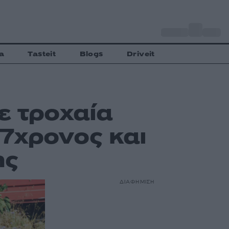
o
Αθήνα
31
C
a
Tasteit
Blogs
Driveit
ε τροχαία
7χρονος και
ης
ΔΙΑΦΗΜΙΣΗ