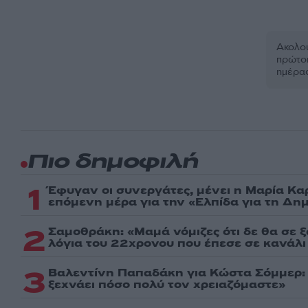
Ακολου
πρώτοι
ημέρα
Πιο δημοφιλή
1
Έφυγαν οι συνεργάτες, μένει η Μαρία Κα
επόμενη μέρα για την «Ελπίδα για τη Δη
2
Σαμοθράκη: «Μαμά νόμιζες ότι δε θα σε 
λόγια του 22χρονου που έπεσε σε κανάλι
3
Βαλεντίνη Παπαδάκη για Κώστα Σόμμερ
ξεχνάει πόσο πολύ τον χρειαζόμαστε»