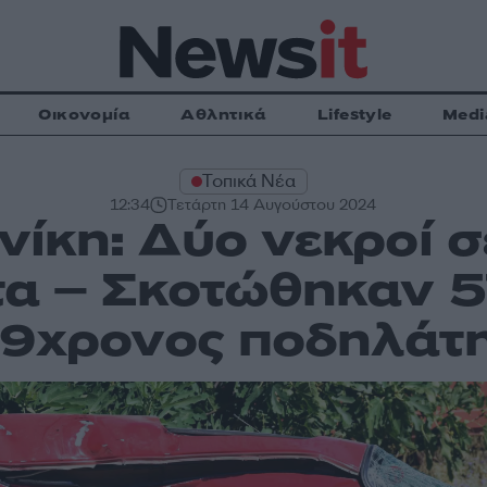
Οικονομία
Αθλητικά
Lifestyle
Medi
Τοπικά Νέα
12:34
Τετάρτη 14 Αυγούστου 2024
ίκη: Δύο νεκροί σ
α – Σκοτώθηκαν 5
9χρονος ποδηλάτ