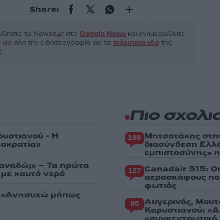
Share:
θήστε το Νewsit.gr στο
Google News
και ενημερωθείτε
 για όλη την ειδησεογραφία και τα
τελευταία νέα
της
ς
Πιο σχολι
ρυστιανού - Η
Μητσοτάκης στη
198
μοκρατία»
διασύνδεση Ελλ
εμπιστοσύνης» η
ξαναδώ;» – Τα πρώτα
Canadair 515: Ο
127
 με καυτό νερό
αεροσκάφους που
φωτιάς
: «Ανησυχώ μήπως
Αυγερινός, Μουτ
85
Καρυστιανού: «Δ
«συγκεντρωτικό