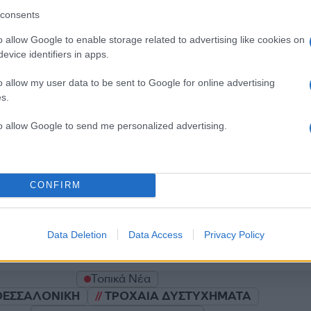
consents
o allow Google to enable storage related to advertising like cookies on
evice identifiers in apps.
Σχολίασε εδώ
o allow my user data to be sent to Google for online advertising
s.
50
to allow Google to send me personalized advertising.
CONFIRM
2000 /
Υποβολή σχολίου
Data Deletion
Data Access
Privacy Policy
ροστατεύεται από reCAPTCHA, ισχύουν
Πολιτική Απορρήτου
&
Όροι Χρήσης
της
Τοπικά Νέα
ΘΕΣΣΑΛΟΝΙΚΗ
ΤΡΟΧΑΙΑ ΔΥΣΤΥΧΗΜΑΤΑ