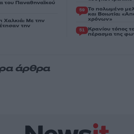
ία του Παναθηναϊκού
Το πολωμένο μελ
59
και Βοιωτία: «Α
χρόνων»
η Χαλκιά: Με την
ρέτησαν την
Κρανίου τόπος τ
51
πέρασμα της φωτ
ερα άρθρα