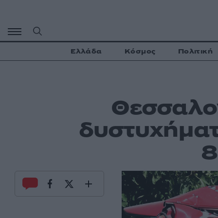
Μετάβαση
σε
περιεχόμενο
Ελλάδα
Κόσμος
Πολιτική
Θεσσαλον
δυστυχήματ
8