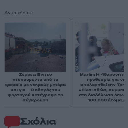
Αν τα χάσατε
Σέρρες: Βίντεο
Marfin: Η 46χρονη πή
ντοκουμέντο από το
προθεσμία για να
τροχαίο με νεκρούς μητέρα
απολογηθεί την Τρίτη
και γιο – Ο οδηγός του
«Είναι αθώα, συμμετε
φορτηγού κατέγραψε τη
στη διαδήλωση όπως 
σύγκρουση
100.000 άτομα»
Σχόλια