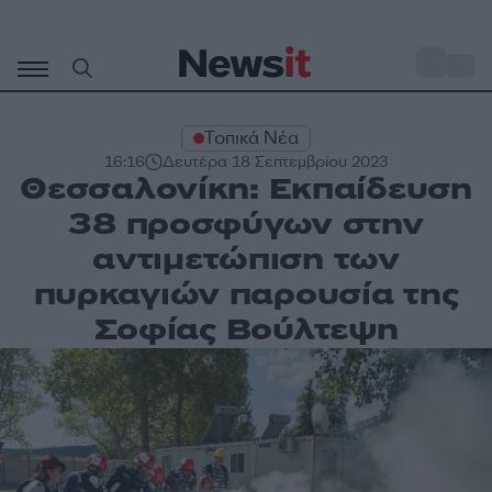
Μετάβαση
σε
o
33
περιεχόμενο
Τοπικά Νέα
16:16
Δευτέρα 18 Σεπτεμβρίου 2023
Θεσσαλονίκη: Εκπαίδευση
38 προσφύγων στην
αντιμετώπιση των
πυρκαγιών παρουσία της
Σοφίας Βούλτεψη