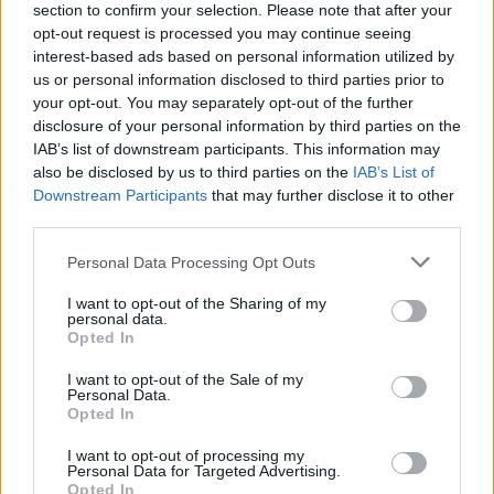
κλιματική αλλαγή που επηρεάζει τις κοινωνίες και
section to confirm your selection. Please note that after your
περισσότερο τις τελευταίες μέρες την Ελλάδα, οι
opt-out request is processed you may continue seeing
interest-based ads based on personal information utilized by
μετανάστες μπορούν να συνεισφέρουν στην
us or personal information disclosed to third parties prior to
προσπάθεια άμβλυνσης των προβλημάτων. Την
your opt-out. You may separately opt-out of the further
ίδια άποψη εξέφρασε και η αντιπρόσωπος του
disclosure of your personal information by third parties on the
Ύπατου Αρμοστή του ΟΗΕ για τους πρόσφυγες
IAB’s list of downstream participants. This information may
also be disclosed by us to third parties on the
IAB’s List of
Μαρία Κλάρα Μάρτιν, επισημαίνοντας ότι είναι
Downstream Participants
that may further disclose it to other
ζωτικής σημασίας να βλέπουμε τους πρόσφυγες
third parties.
ως δρώντες, με επαγγελματική εμπειρία,
Please note that this website/app uses one or more Google
Personal Data Processing Opt Outs
μόρφωση και πολύτιμες δεξιότητες.
services and may gather and store information including but
not limited to your visit or usage behaviour. You may click to
I want to opt-out of the Sharing of my
personal data.
grant or deny consent to Google and its third-party tags to
Opted In
use your data for below specified purposes in below Google
consent section.
I want to opt-out of the Sale of my
Personal Data.
Opted In
I want to opt-out of processing my
Personal Data for Targeted Advertising.
Opted In