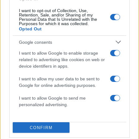
I want to opt-out of Collection, Use,
Retention, Sale, and/or Sharing of my
Personal Data that Is Unrelated with the
Purposes for which it was collected.
Opted Out
Google consents
Όλα τα προγράμματα ένταξης του Ταμείου
I want to allow Google to enable storage
Ανάκαμψης υλοποιούνται μέσω της συνεργασίας
related to advertising like cookies on web or
του Υπουργείου Μετανάστευσης και Ασύλου
device identifiers in apps.
(Τομέας Ένταξης), που ανήκει στο χαρτοφυλάκιο
I want to allow my user data to be sent to
της Υφυπουργού Σοφίας Βούλτεψη, με τον
Google for online advertising purposes.
Διεθνή Οργανισμό Μετανάστευσης (ΔΟΜ) και
I want to allow Google to send me
Γενική Συντονίστρια την Αρχιπύραρχο Δόκτορα
personalized advertising.
Καλλιόπη Σαΐνη.
Η δράση υλοποιείται στο πλαίσιο του Εθνικού
CONFIRM
Σχεδίου Ανάκαμψης και Ανθεκτικότητας «Ελλάδα