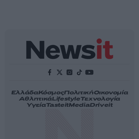
Ελλάδα
Κόσμος
Πολιτική
Οικονομία
Αθλητικά
Lifestyle
Τεχνολογία
Υγεία
Tasteit
Media
Driveit