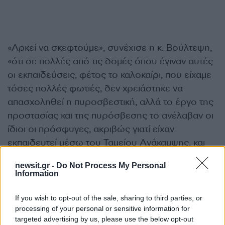
«Αρκεί να σκεφτούμε», συνέχισε η κ. Βούλτεψη,
«ότι σε πολλές από τις δομές όπου έγιναν αυτές
οι εκπαιδεύσεις, φέτος το καλοκαίρι, που είχαμε
τόσες πολλές φωτιές, δεν χρειάστηκε να
απασχοληθεί η πυροσβεστική, αλλά το έργο της
προστασίας και της πυρόσβεσης το ανέλαβαν οι
ίδιοι οι πρόσφυγες, ακριβώς γιατί είχαν
εκπαιδευτεί μέσω του Ταμείου Ανάκαμψης, και
αυτό μας κάνει ιδιαίτερα χαρούμενους».
newsit.gr -
Do Not Process My Personal
Information
Από την πλευρά του, ο επικεφαλής του ΔΟΜ,
πρέσβης Τζιανλούκα Ρόκκο, που
If you wish to opt-out of the sale, sharing to third parties, or
processing of your personal or sensitive information for
παρακολούθησε την άσκηση, τόνισε ότι στην
targeted advertising by us, please use the below opt-out