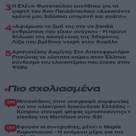
3
Η Ελένη Φωτοπούλου ευχήθηκε για τη
γιορτή του Άκη Παυλόπουλου: «Δεκαπέντε
χρόνια μου διδάσκει υπομονή και αγάπη»
4
«Αφιέρωσε τη ζωή της στο να βοηθά
ανθρώπους που είχαν ανάγκη» - Η πρώτη
δήλωση της οικογένειας της 38χρονης
Λίζα που βρέθηκε νεκρή στην Κυψέλη
5
Αριστοτέλης Δαμίγος: Στο Αποτεφρωτήριο
Ριτσώνας το «ύστατο χαίρε» στον Έλληνα
σύνδεσμο του ελικοπτέρου που έπεσε στην
Ψάθα
Πιο σχολιασμένα
Μητσοτάκης στην υπογραφή συμφωνίας
198
για την ηλεκτρική διασύνδεση Ελλάδας –
Κύπρου: «Ισχυρή ψήφος εμπιστοσύνης» η
είσοδος της Meridiam στην GSI
Έφυγαν οι συνεργάτες, μένει η Μαρία
184
Καρυστιανού - Η επόμενη μέρα για την