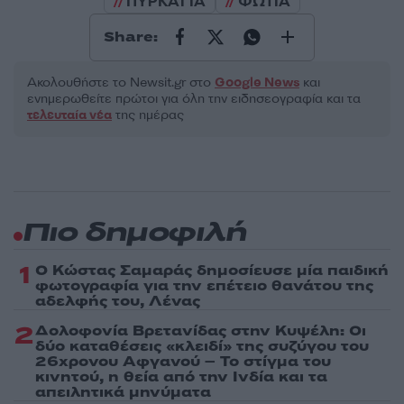
ΠΥΡΚΑΓΙΑ
ΦΩΤΙΑ
Share:
Ακολουθήστε το Νewsit.gr στο
Google News
και
ενημερωθείτε πρώτοι για όλη την ειδησεογραφία και τα
τελευταία νέα
της ημέρας
Πιο δημοφιλή
1
Ο Κώστας Σαμαράς δημοσίευσε μία παιδική
φωτογραφία για την επέτειο θανάτου της
αδελφής του, Λένας
2
Δολοφονία Βρετανίδας στην Κυψέλη: Οι
δύο καταθέσεις «κλειδί» της συζύγου του
26χρονου Αφγανού – Το στίγμα του
κινητού, η θεία από την Ινδία και τα
απειλητικά μηνύματα