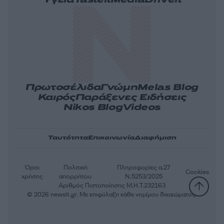
Υγεία
Tasteit
Media
Driveit
Πρωτοσέλιδα
Γνώμη
Melas Blog
Καιρός
Παράξενες Ειδήσεις
Nikos Blog
Videos
Ταυτότητα
Επικοινωνία
Διαφήμιση
Όροι
Πολιτική
Πληροφορίες α.27
Cookies
χρήσης
απορρήτου
Ν.5253/2025
Αριθμός Πιστοποίησης Μ.Η.Τ.232163
© 2026 newsit.gr. Με επιφύλαξη κάθε νομίμου δικαιώματος.