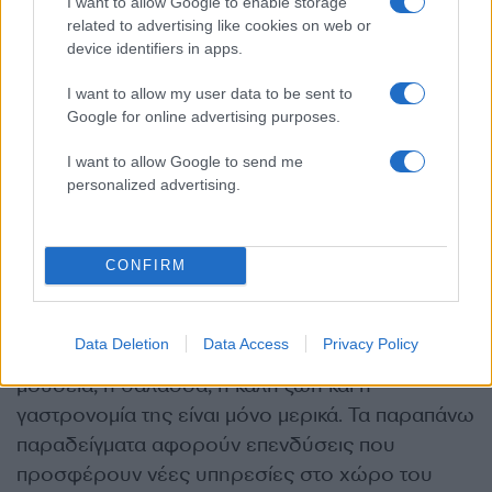
I want to allow Google to enable storage
related to advertising like cookies on web or
device identifiers in apps.
I want to allow my user data to be sent to
Google for online advertising purposes.
I want to allow Google to send me
personalized advertising.
CONFIRM
Έπειτα, η Θεσσαλονίκη είναι μια πόλη με τόσα
Data Deletion
Data Access
Privacy Policy
πράγματα να δει κανείς. Η ιστορία της, τα
μουσεία, η θάλασσα, η καλή ζωή και η
γαστρονομία της είναι μόνο μερικά. Τα παραπάνω
παραδείγματα αφορούν επενδύσεις που
προσφέρουν νέες υπηρεσίες στο χώρο του