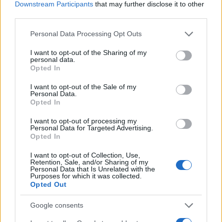
πρέπει να μείνει εδώ και να παλέψει”, αναφέρει
Downstream Participants
that may further disclose it to other
third parties.
χαρακτηριστικά.
Please note that this website/app uses one or more Google
Personal Data Processing Opt Outs
services and may gather and store information including but
ΔΙΑΦΗΜΙΣΗ
not limited to your visit or usage behaviour. You may click to
I want to opt-out of the Sharing of my
personal data.
grant or deny consent to Google and its third-party tags to
Opted In
use your data for below specified purposes in below Google
consent section.
I want to opt-out of the Sale of my
Personal Data.
Opted In
I want to opt-out of processing my
Personal Data for Targeted Advertising.
Opted In
I want to opt-out of Collection, Use,
Retention, Sale, and/or Sharing of my
Personal Data that Is Unrelated with the
Purposes for which it was collected.
Opted Out
Google consents