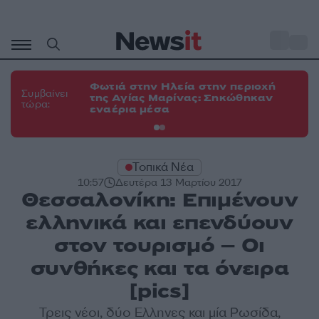
Μετάβαση
σε
o
34
περιεχόμενο
Φωτιά στην Ηλεία στην περιοχή
Φω
Συμβαίνει
της Αγίας Μαρίνας: Σηκώθηκαν
Κο
τώρα:
εναέρια μέσα
α
Τοπικά Νέα
10:57
Δευτέρα 13 Μαρτίου 2017
Θεσσαλονίκη: Επιμένουν
ελληνικά και επενδύουν
στον τουρισμό – Οι
συνθήκες και τα όνειρα
[pics]
Τρεις νέοι, δύο Ελληνες και μία Ρωσίδα,