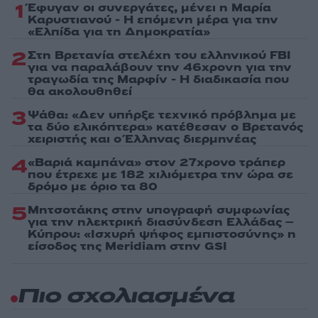
1
Έφυγαν οι συνεργάτες, μένει η Μαρία
Καρυστιανού - Η επόμενη μέρα για την
«Ελπίδα για τη Δημοκρατία»
2
Στη Βρετανία στελέχη του ελληνικού FBI
για να παραλάβουν την 46χρονη για την
τραγωδία της Μαρφίν - Η διαδικασία που
θα ακολουθηθεί
3
Ψάθα: «Δεν υπήρξε τεχνικό πρόβλημα με
τα δύο ελικόπτερα» κατέθεσαν ο Βρετανός
χειριστής και ο Έλληνας διερμηνέας
4
«Βαριά καμπάνα» στον 27χρονο τράπερ
που έτρεχε με 182 χιλιόμετρα την ώρα σε
δρόμο με όριο τα 80
5
Μητσοτάκης στην υπογραφή συμφωνίας
για την ηλεκτρική διασύνδεση Ελλάδας –
Κύπρου: «Ισχυρή ψήφος εμπιστοσύνης» η
είσοδος της Meridiam στην GSI
Πιο σχολιασμένα