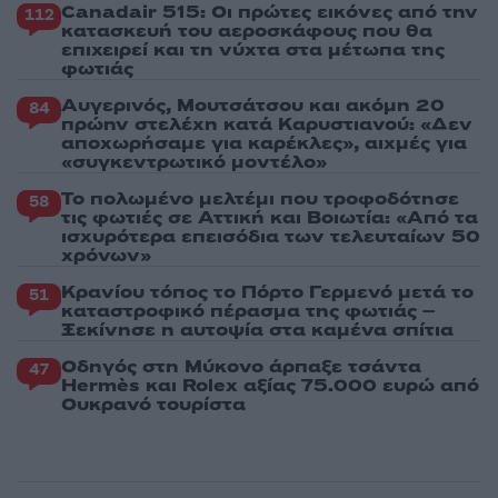
Canadair 515: Οι πρώτες εικόνες από την
112
κατασκευή του αεροσκάφους που θα
επιχειρεί και τη νύχτα στα μέτωπα της
φωτιάς
Αυγερινός, Μουτσάτσου και ακόμη 20
84
πρώην στελέχη κατά Καρυστιανού: «Δεν
αποχωρήσαμε για καρέκλες», αιχμές για
«συγκεντρωτικό μοντέλο»
Το πολωμένο μελτέμι που τροφοδότησε
58
τις φωτιές σε Αττική και Βοιωτία: «Από τα
ισχυρότερα επεισόδια των τελευταίων 50
χρόνων»
Κρανίου τόπος το Πόρτο Γερμενό μετά το
51
καταστροφικό πέρασμα της φωτιάς –
Ξεκίνησε η αυτοψία στα καμένα σπίτια
Οδηγός στη Μύκονο άρπαξε τσάντα
47
Hermès και Rolex αξίας 75.000 ευρώ από
Ουκρανό τουρίστα