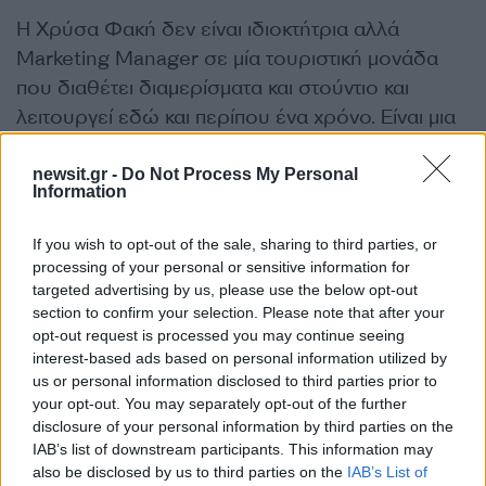
Η Χρύσα Φακή δεν είναι ιδιοκτήτρια αλλά
Marketing Manager σε μία τουριστική μονάδα
που διαθέτει διαμερίσματα και στούντιο και
λειτουργεί εδώ και περίπου ένα χρόνο. Είναι μια
πρόταση για ανθρώπους που επιθυμούν
οικογενειακές αποδράσεις καθώς προσφέρει
newsit.gr -
Do Not Process My Personal
Information
όλα όσα χρειάζεται μια οικογένεια, όλα όσα
δηλαδή διαθέτει ένα σπίτι. Είναι επίσης
If you wish to opt-out of the sale, sharing to third parties, or
κατάλληλο για επαγγελματικά ταξίδια, καθώς
processing of your personal or sensitive information for
βρίσκεται σε πολύ κεντρικό σημείο και
targeted advertising by us, please use the below opt-out
section to confirm your selection. Please note that after your
προσφέρει εύκολη πρόσβαση. Τι είναι αυτό που
opt-out request is processed you may continue seeing
έκανε την 30χρονη Χρύσα να μείνει στη
interest-based ads based on personal information utilized by
Θεσσαλονίκη, παρά τις επαγγελματικές
us or personal information disclosed to third parties prior to
your opt-out. You may separately opt-out of the further
προτάσεις που δέχτηκε από το εξωτερικό; Η
disclosure of your personal information by third parties on the
αγάπη της για τη χώρα και η πίστη της ότι τα
IAB’s list of downstream participants. This information may
πράγματα μπορούν να γίνουν καλύτερα. “Κάποιος
also be disclosed by us to third parties on the
IAB’s List of