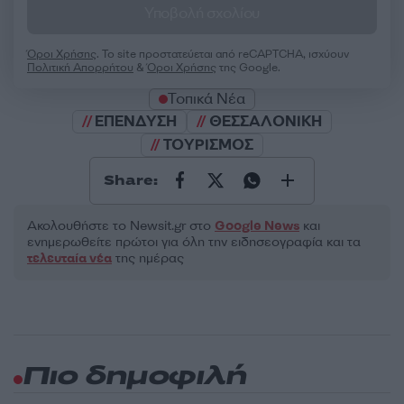
Υποβολή σχολίου
Όροι Χρήσης
. Το site προστατεύεται από reCAPTCHA, ισχύουν
Πολιτική Απορρήτου
&
Όροι Χρήσης
της Google.
Τοπικά Νέα
ΕΠΕΝΔΥΣΗ
ΘΕΣΣΑΛΟΝΙΚΗ
ΤΟΥΡΙΣΜΟΣ
Share:
Ακολουθήστε το Νewsit.gr στο
Google News
και
ενημερωθείτε πρώτοι για όλη την ειδησεογραφία και τα
τελευταία νέα
της ημέρας
Πιο δημοφιλή