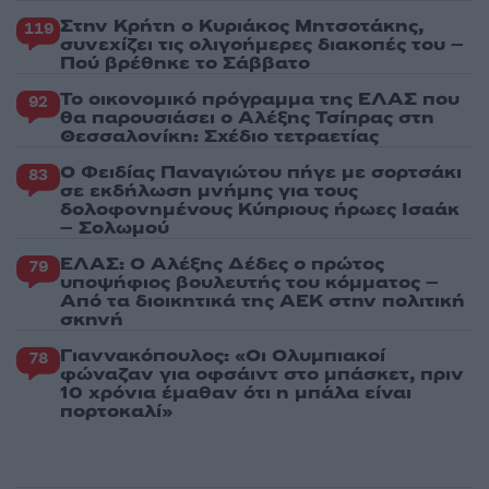
Στην Κρήτη ο Κυριάκος Μητσοτάκης,
119
συνεχίζει τις ολιγοήμερες διακοπές του –
Πού βρέθηκε το Σάββατο
Το οικονομικό πρόγραμμα της ΕΛΑΣ που
92
θα παρουσιάσει ο Αλέξης Τσίπρας στη
Θεσσαλονίκη: Σχέδιο τετραετίας
Ο Φειδίας Παναγιώτου πήγε με σορτσάκι
83
σε εκδήλωση μνήμης για τους
δολοφονημένους Κύπριους ήρωες Ισαάκ
– Σολωμού
ΕΛΑΣ: Ο Αλέξης Δέδες ο πρώτος
79
υποψήφιος βουλευτής του κόμματος –
Από τα διοικητικά της ΑΕΚ στην πολιτική
σκηνή
Γιαννακόπουλος: «Οι Ολυμπιακοί
78
φώναζαν για οφσάιντ στο μπάσκετ, πριν
10 χρόνια έμαθαν ότι η μπάλα είναι
πορτοκαλί»