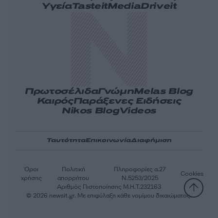
Υγεία
Tasteit
Media
Driveit
Πρωτοσέλιδα
Γνώμη
Melas Blog
Καιρός
Παράξενες Ειδήσεις
Nikos Blog
Videos
Ταυτότητα
Επικοινωνία
Διαφήμιση
Όροι
Πολιτική
Πληροφορίες α.27
Cookies
χρήσης
απορρήτου
Ν.5253/2025
Αριθμός Πιστοποίησης Μ.Η.Τ.232163
© 2026 newsit.gr. Με επιφύλαξη κάθε νομίμου δικαιώματος.