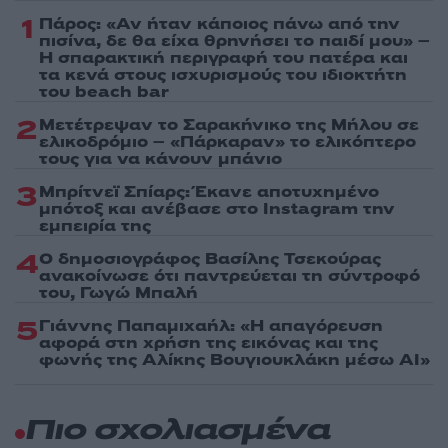
1
Πάρος: «Αν ήταν κάποιος πάνω από την
πισίνα, δε θα είχα θρηνήσει το παιδί μου» –
Η σπαρακτική περιγραφή του πατέρα και
τα κενά στους ισχυρισμούς του ιδιοκτήτη
του beach bar
2
Μετέτρεψαν το Σαρακήνικο της Μήλου σε
ελικοδρόμιο – «Πάρκαραν» το ελικόπτερο
τους για να κάνουν μπάνιο
3
Μπρίτνεϊ Σπίαρς: Έκανε αποτυχημένο
μπότοξ και ανέβασε στο Instagram την
εμπειρία της
4
Ο δημοσιογράφος Βασίλης Τσεκούρας
ανακοίνωσε ότι παντρεύεται τη σύντροφό
του, Γωγώ Μπαλή
5
Γιάννης Παπαμιχαήλ: «Η απαγόρευση
αφορά στη χρήση της εικόνας και της
φωνής της Αλίκης Βουγιουκλάκη μέσω AI»
Πιο σχολιασμένα