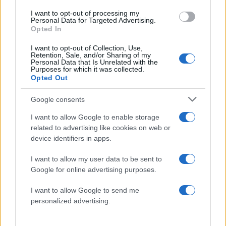
Μεγάλη φωτιά στον
Η Μαρία Καρυστιαν
I want to opt-out of processing my
Κουβαρά Αττικής:
απαντά για τις μαζικ
Personal Data for Targeted Advertising.
Καίγονται πτηνοτροφικές
αποχωρήσεις: Είχαμ
Opted In
μονάδες - Εκκενώθηκε ο
αντιληφθεί το παρακίν
Άγιος Στυλιανός, διακοπή
ο Θανάσης Αυγερινός 
I want to opt-out of Collection, Use,
κυκλοφορίας στη Λαυρίου
προσέγγισε
Retention, Sale, and/or Sharing of my
Personal Data that Is Unrelated with the
Purposes for which it was collected.
Opted Out
Σχόλια
Google consents
I want to allow Google to enable storage
related to advertising like cookies on web or
device identifiers in apps.
Σχολίασε εδώ
I want to allow my user data to be sent to
Google for online advertising purposes.
50 /50
I want to allow Google to send me
personalized advertising.