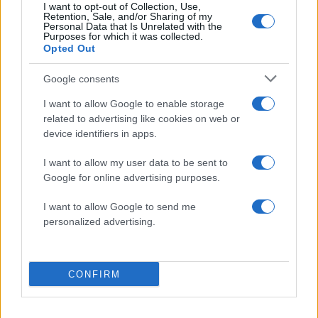
I want to opt-out of Collection, Use,
Retention, Sale, and/or Sharing of my
Personal Data that Is Unrelated with the
Purposes for which it was collected.
Αν τα χάσατε
Opted Out
Google consents
I want to allow Google to enable storage
related to advertising like cookies on web or
device identifiers in apps.
I want to allow my user data to be sent to
Google for online advertising purposes.
Marfin: «Δεν υπάρχει
Το 5ο πακέτο βίντεο 
ταυτοποίηση» λέει ο
φωτογραφιών με UFO 
I want to allow Google to send me
δικηγόρος της 46χρονης –
το Πεντάγωνο - Το
personalized advertising.
Η ξανθιά κοτσίδα και η
«τρίγωνο» και οι «ψυχ
εξέταση του 2022 για την
σφαίρες»
ίδια υπόθεση
CONFIRM
Σχόλια