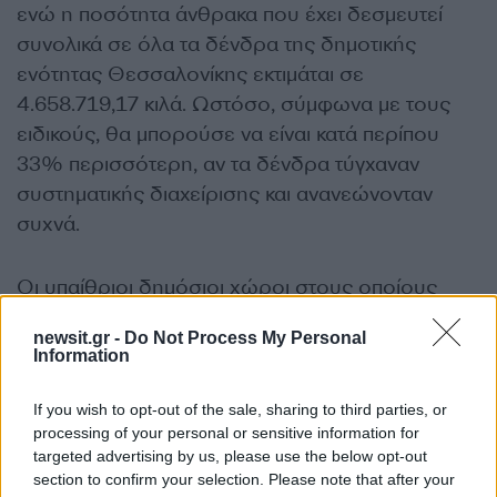
ενώ η ποσότητα άνθρακα που έχει δεσμευτεί
συνολικά σε όλα τα δένδρα της δημοτικής
ενότητας Θεσσαλονίκης εκτιμάται σε
4.658.719,17 κιλά. Ωστόσο, σύμφωνα με τους
ειδικούς, θα μπορούσε να είναι κατά περίπου
33% περισσότερη, αν τα δένδρα τύγχαναν
συστηματικής διαχείρισης και ανανεώνονταν
συχνά.
Οι υπαίθριοι δημόσιοι χώροι στους οποίους
αναπτύσσεται και συντηρείται το αστικό πράσινο
newsit.gr -
Do Not Process My Personal
σήμερα στον κεντρικό δήμο μπορούν να
Information
καταταχθούν σε επτά ομάδες και διακρίνονται
ανάλογα με το μέγεθος, την επισκεψιμότητα και
If you wish to opt-out of the sale, sharing to third parties, or
τη χρήση σε: μητροπολιτικά πάρκα (Χ.Α.Ν.Θ,
processing of your personal or sensitive information for
targeted advertising by us, please use the below opt-out
Πεδίο Άρεως, Νέα Ελβετία και παραλιακή
section to confirm your selection. Please note that after your
Λεωφόρος που έχουν δημιουργηθεί είκοσι έως