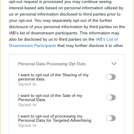
opt-out request is processed you may continue seeing
πενήντα χρόνια πριν, βρίσκονται σε μια
interest-based ads based on personal information utilized by
us or personal information disclosed to third parties prior to
κατάσταση ωριμότητας και έχουν ανάγκη
your opt-out. You may separately opt-out of the further
ανάπλασης και επαναπροσδιορισμού του
disclosure of your personal information by third parties on the
λειτουργικού τους ρόλου), πάρκα γειτονιάς,
IAB’s list of downstream participants. This information may
νησίδες πρασίνου, κοιμητήρια, ζαρντινιέρες,
also be disclosed by us to third parties on the
IAB’s List of
Downstream Participants
that may further disclose it to other
ιστορικούς χώρους και δενδροστοιχίες- άλση.
third parties.
ΔΙΑΦΗΜΙΣΗ
Please note that this website/app uses one or more Google
Personal Data Processing Opt Outs
services and may gather and store information including but
not limited to your visit or usage behaviour. You may click to
I want to opt-out of the Sharing of my
personal data.
grant or deny consent to Google and its third-party tags to
Opted In
use your data for below specified purposes in below Google
consent section.
I want to opt-out of the Sale of my
Personal Data.
Opted In
I want to opt-out of processing my
Personal Data for Targeted Advertising.
Opted In