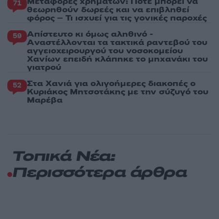
Μεταφορές χρημάτων: Πότε μπορεί να
71
θεωρηθούν δωρεές και να επιβληθεί
φόρος – Τι ισχυεί για τις γονικές παροχές
Απίστευτο κι όμως αληθινό -
59
Aναστέλλονται τα τακτικά ραντεβού του
αγγειοχειρουργού του νοσοκομείου
Χανίων επειδή κλάπηκε το μηχανάκι του
γιατρού
Στα Χανιά για ολιγοήμερες διακοπές ο
52
Κυριάκος Μητσοτάκης με την σύζυγό του
Μαρέβα
Τοπικά Νέα:
Περισσότερα άρθρα