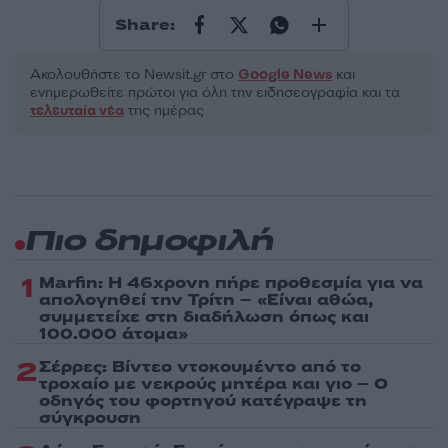
Share:
Ακολουθήστε το Νewsit.gr στο
Google News
και
ενημερωθείτε πρώτοι για όλη την ειδησεογραφία και τα
τελευταία νέα
της ημέρας
Πιο δημοφιλή
1
Marfin: Η 46χρονη πήρε προθεσμία για να
απολογηθεί την Τρίτη – «Είναι αθώα,
συμμετείχε στη διαδήλωση όπως και
100.000 άτομα»
2
Σέρρες: Βίντεο ντοκουμέντο από το
τροχαίο με νεκρούς μητέρα και γιο – Ο
οδηγός του φορτηγού κατέγραψε τη
σύγκρουση