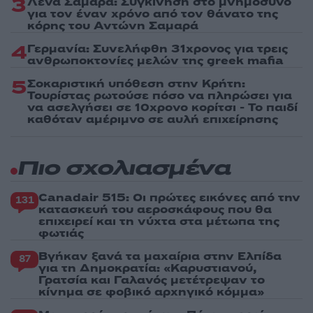
3
Λένα Σαμαρά: Συγκίνηση στο μνημόσυνο
για τον έναν χρόνο από τον θάνατο της
κόρης του Αντώνη Σαμαρά
4
Γερμανία: Συνελήφθη 31χρονος για τρεις
ανθρωποκτονίες μελών της greek mafia
5
Σοκαριστική υπόθεση στην Κρήτη:
Τουρίστας ρωτούσε πόσο να πληρώσει για
να ασελγήσει σε 10χρονο κορίτσι - Το παιδί
καθόταν αμέριμνο σε αυλή επιχείρησης
Πιο σχολιασμένα
Canadair 515: Οι πρώτες εικόνες από την
131
κατασκευή του αεροσκάφους που θα
επιχειρεί και τη νύχτα στα μέτωπα της
φωτιάς
Βγήκαν ξανά τα μαχαίρια στην Ελπίδα
87
για τη Δημοκρατία: «Καρυστιανού,
Γρατσία και Γαλανός μετέτρεψαν το
κίνημα σε φοβικό αρχηγικό κόμμα»