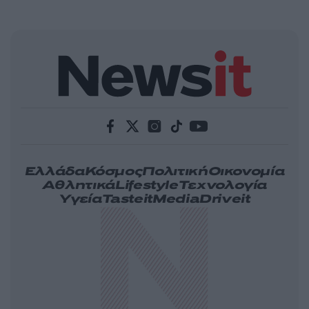
Ελλάδα
Κόσμος
Πολιτική
Οικονομία
Αθλητικά
Lifestyle
Τεχνολογία
Υγεία
Tasteit
Media
Driveit