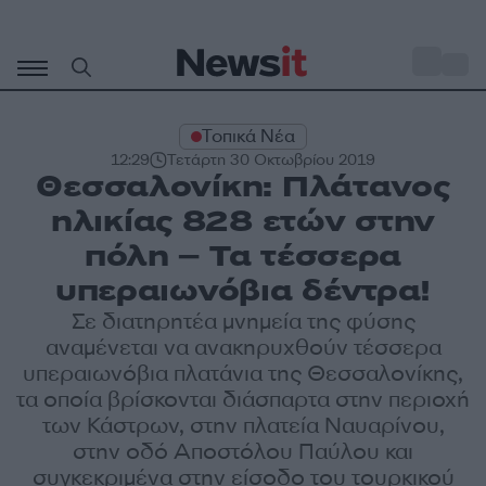
Μετάβαση
σε
o
31
περιεχόμενο
Τοπικά Νέα
12:29
Τετάρτη 30 Οκτωβρίου 2019
Θεσσαλονίκη: Πλάτανος
ηλικίας 828 ετών στην
πόλη – Τα τέσσερα
υπεραιωνόβια δέντρα!
Σε διατηρητέα μνημεία της φύσης
αναμένεται να ανακηρυχθούν τέσσερα
υπεραιωνόβια πλατάνια της Θεσσαλονίκης,
τα οποία βρίσκονται διάσπαρτα στην περιοχή
των Κάστρων, στην πλατεία Ναυαρίνου,
στην οδό Αποστόλου Παύλου και
συγκεκριμένα στην είσοδο του τουρκικού