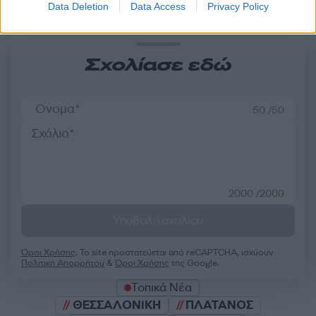
Data Deletion
Data Access
Privacy Policy
Σχολίασε εδώ
50 /50
2000 /2000
Υποβολή σχολίου
Όροι Χρήσης
. Το site προστατεύεται από reCAPTCHA, ισχύουν
Πολιτική Απορρήτου
&
Όροι Χρήσης
της Google.
Τοπικά Νέα
ΘΕΣΣΑΛΟΝΙΚΗ
ΠΛΑΤΑΝΟΣ