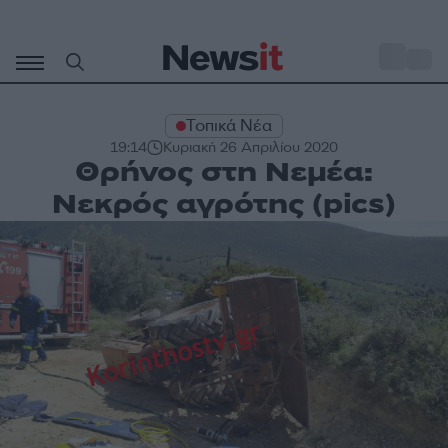
Μετάβαση
σε
o
33
περιεχόμενο
Τοπικά Νέα
19:14
Κυριακή 26 Απριλίου 2020
Θρήνος στη Νεμέα:
Νεκρός αγρότης (pics)