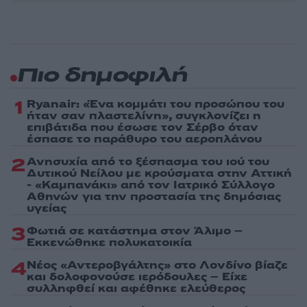
Πιο δημοφιλή
1
Ryanair: «Ένα κομμάτι του προσώπου του
ήταν σαν πλαστελίνη», συγκλονίζει η
επιβάτιδα που έσωσε τον Σέρβο όταν
έσπασε το παράθυρο του αεροπλάνου
2
Ανησυχία από το ξέσπασμα του ιού του
Δυτικού Νείλου με κρούσματα στην Αττική
- «Καμπανάκι» από τον Ιατρικό Σύλλογο
Αθηνών για την προστασία της δημόσιας
υγείας
3
Φωτιά σε κατάστημα στον Άλιμο –
Εκκενώθηκε πολυκατοικία
4
Νέος «Αντεροβγάλτης» στο Λονδίνο βίαζε
και δολοφονούσε ιερόδουλες – Είχε
συλληφθεί και αφέθηκε ελεύθερος