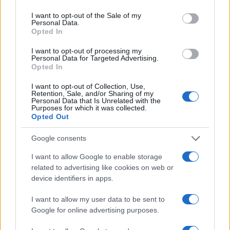
use your data for below specified purposes in below Google
consent section.
I want to opt-out of the Sale of my
Personal Data.
Opted In
I want to opt-out of processing my
Personal Data for Targeted Advertising.
Opted In
Οι 6 όροι «φωτιά» του Ιράν
Τραγωδία στην Πάρο
στις ΗΠΑ για τα Στενά του
4χρονος βρέθηκε νεκ
I want to opt-out of Collection, Use,
Ορμούζ - «Ποτέ δεν θα
σε πισίνα
Retention, Sale, and/or Sharing of my
κάνουμε πίσω, είτε σε
Personal Data that Is Unrelated with the
πόλεμο είτε σε
Purposes for which it was collected.
Opted Out
διαπραγματεύσεις»
Google consents
Σχόλια
I want to allow Google to enable storage
related to advertising like cookies on web or
device identifiers in apps.
I want to allow my user data to be sent to
Σχολίασε εδώ
Google for online advertising purposes.