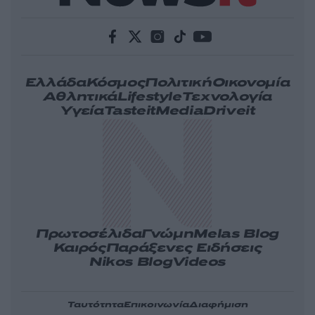
Ελλάδα
Κόσμος
Πολιτική
Οικονομία
Αθλητικά
Lifestyle
Τεχνολογία
Υγεία
Tasteit
Media
Driveit
Πρωτοσέλιδα
Γνώμη
Melas Blog
Καιρός
Παράξενες Ειδήσεις
Nikos Blog
Videos
Ταυτότητα
Επικοινωνία
Διαφήμιση