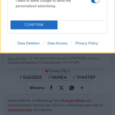
I want to allow Google to send me
personalized advertising.
50 /50
CONFIRM
2000 /2000
Data Deletion
Data Access
Privacy Policy
Υποβολή σχολίου
Όροι Χρήσης
. Το site προστατεύεται από reCAPTCHA, ισχύουν
Πολιτική Απορρήτου
&
Όροι Χρήσης
της Google.
Τοπικά Νέα
ΕΙΔΗΣΕΙΣ
ΝΕΜΕΑ
ΤΡΑΚΤΕΡ
Share:
Ακολουθήστε το Νewsit.gr στο
Google News
και
ενημερωθείτε πρώτοι για όλη την ειδησεογραφία και τα
τελευταία νέα
της ημέρας