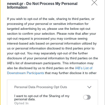
newsit.gr -
Do Not Process My Personal
πηγή:
korinthostv.gr
Information
ΔΙΑΦΗΜΙΣΗ
If you wish to opt-out of the sale, sharing to third parties, or
processing of your personal or sensitive information for
targeted advertising by us, please use the below opt-out
section to confirm your selection. Please note that after your
opt-out request is processed you may continue seeing
interest-based ads based on personal information utilized by
us or personal information disclosed to third parties prior to
your opt-out. You may separately opt-out of the further
disclosure of your personal information by third parties on the
IAB’s list of downstream participants. This information may
also be disclosed by us to third parties on the
IAB’s List of
Downstream Participants
that may further disclose it to other
third parties.
Please note that this website/app uses one or more Google
Αν τα χάσατε
Personal Data Processing Opt Outs
services and may gather and store information including but
not limited to your visit or usage behaviour. You may click to
I want to opt-out of the Sharing of my
personal data.
grant or deny consent to Google and its third-party tags to
Opted In