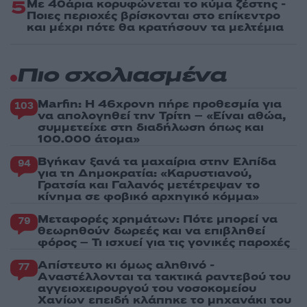
5
Με 40άρια κορυφώνεται το κύμα ζέστης -
Ποιες περιοχές βρίσκονται στο επίκεντρο
και μέχρι πότε θα κρατήσουν τα μελτέμια
Πιο σχολιασμένα
Marfin: Η 46χρονη πήρε προθεσμία για
103
να απολογηθεί την Τρίτη – «Είναι αθώα,
συμμετείχε στη διαδήλωση όπως και
100.000 άτομα»
Βγήκαν ξανά τα μαχαίρια στην Ελπίδα
94
για τη Δημοκρατία: «Καρυστιανού,
Γρατσία και Γαλανός μετέτρεψαν το
κίνημα σε φοβικό αρχηγικό κόμμα»
Μεταφορές χρημάτων: Πότε μπορεί να
79
θεωρηθούν δωρεές και να επιβληθεί
φόρος – Τι ισχυεί για τις γονικές παροχές
Απίστευτο κι όμως αληθινό -
77
Aναστέλλονται τα τακτικά ραντεβού του
αγγειοχειρουργού του νοσοκομείου
Χανίων επειδή κλάπηκε το μηχανάκι του