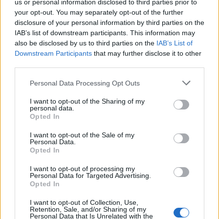
us or personal information disclosed to third parties prior to
your opt-out. You may separately opt-out of the further
disclosure of your personal information by third parties on the
IAB’s list of downstream participants. This information may
also be disclosed by us to third parties on the
IAB’s List of
Downstream Participants
that may further disclose it to other
third parties.
Δεν ήταν μόνο η ταχύτητα
Μυστράς: Αλλαγή στ
που οδήγησε στο τροχαίο
υπερασπιστική γραμμή
Please note that this website/app uses one or more Google
Personal Data Processing Opt Outs
στις Σέρρες με νεκρούς
55χρονου που έκρυψε
services and may gather and store information including but
μητέρα και γιο - «Ίσως κάτι
νεκρό πατέρα του σ
not limited to your visit or usage behaviour. You may click to
I want to opt-out of the Sharing of my
απέσπασε την προσοχή
καταψύκτη – Η αγά
personal data.
grant or deny consent to Google and its third-party tags to
του οδηγού» λέει
στους γονείς και η
Opted In
use your data for below specified purposes in below Google
πραγματογνώμονας
διαφωνία με την αδε
consent section.
του
I want to opt-out of the Sale of my
Personal Data.
Opted In
Σχόλια
I want to opt-out of processing my
Personal Data for Targeted Advertising.
Opted In
I want to opt-out of Collection, Use,
Retention, Sale, and/or Sharing of my
Personal Data that Is Unrelated with the