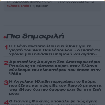
ενημερωθείτε πρώτοι για όλη την ειδησεογραφία και τα
τελευταία νέα
της ημέρας
Πιο δημοφιλή
1
Η Ελένη Φωτοπούλου ευχήθηκε για τη
γιορτή του Άκη Παυλόπουλου: «Δεκαπέντε
χρόνια μου διδάσκει υπομονή και αγάπη»
2
Αριστοτέλης Δαμίγος: Στο Αποτεφρωτήριο
Ριτσώνας το «ύστατο χαίρε» στον Έλληνα
σύνδεσμο του ελικοπτέρου που έπεσε στην
Ψάθα
3
Η Αγγελική Ηλιάδη περιγράφει το θαύμα
που έζησε και πώς είδε τον Χριστό μπροστά
της: «Ήταν ό,τι πιο όμορφο έχω δει στη ζωή
μου»
4
Ο Γιάννης Φακίνος αποκάλυψε πώς έγινε