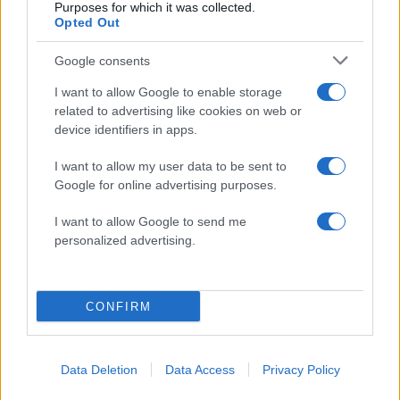
Σχολίασε εδώ
Purposes for which it was collected.
Opted Out
Google consents
50 /50
I want to allow Google to enable storage
related to advertising like cookies on web or
device identifiers in apps.
I want to allow my user data to be sent to
2000 /2000
Google for online advertising purposes.
Υποβολή σχολίου
I want to allow Google to send me
personalized advertising.
Όροι Χρήσης
. Το site προστατεύεται από reCAPTCHA, ισχύουν
Πολιτική Απορρήτου
&
Όροι Χρήσης
της Google.
Τοπικά Νέα
CONFIRM
ΑΝΔΡΑΒΙΔΑ
ΓΑΣΤΟΥΝΗ
Share:
Data Deletion
Data Access
Privacy Policy
Ακολουθήστε το Νewsit.gr στο
Google News
και