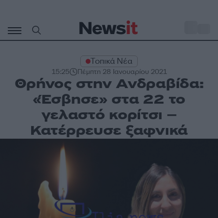
Μετάβαση
σε
o
34
περιεχόμενο
Τοπικά Νέα
15:25
Πέμπτη 28 Ιανουαρίου 2021
Θρήνος στην Ανδραβίδα:
«Έσβησε» στα 22 το
γελαστό κορίτσι –
Κατέρρευσε ξαφνικά