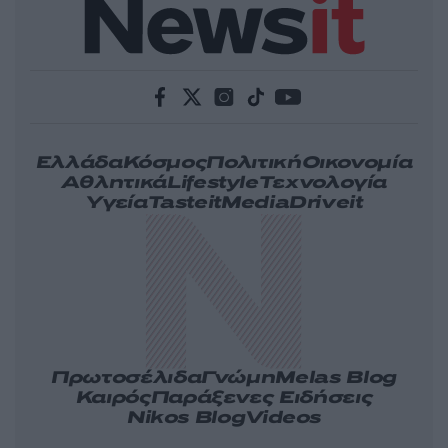
Ελλάδα
Κόσμος
Πολιτική
Οικονομία
Αθλητικά
Lifestyle
Τεχνολογία
Υγεία
Tasteit
Media
Driveit
Πρωτοσέλιδα
Γνώμη
Melas Blog
Καιρός
Παράξενες Ειδήσεις
Nikos Blog
Videos