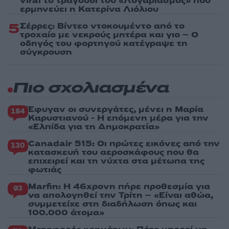
viral το τραγούδι του «Λογαριασμός» που
ερμηνεύει η Κατερίνα Λιόλιου
5
Σέρρες: Βίντεο ντοκουμέντο από το
τροχαίο με νεκρούς μητέρα και γιο – Ο
οδηγός του φορτηγού κατέγραψε τη
σύγκρουση
Πιο σχολιασμένα
Έφυγαν οι συνεργάτες, μένει η Μαρία
184
Καρυστιανού - Η επόμενη μέρα για την
«Ελπίδα για τη Δημοκρατία»
Canadair 515: Οι πρώτες εικόνες από την
130
κατασκευή του αεροσκάφους που θα
επιχειρεί και τη νύχτα στα μέτωπα της
φωτιάς
Marfin: Η 46χρονη πήρε προθεσμία για
93
να απολογηθεί την Τρίτη – «Είναι αθώα,
συμμετείχε στη διαδήλωση όπως και
100.000 άτομα»