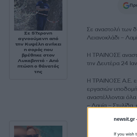
Προ
Σε αναστολή των 
Σε 57χρονη
Λειανοκλάδι – Λαμ
αγνοούμενη από
την Κυψέλη ανήκει
η σορός που
Η ΤΡΑΙΝΟΣΕ αναστέ
βρέθηκε στον
Λυκαβηττό - Από
την Δευτέρα 24 Ια
πτώση ο θάνατός
της
Η ΤΡΑΙΝΟΣΕ Α.Ε. εν
εργασιών υποδομής
αναστέλλονται όλα
– Λαμία – Στυλίδα,
newsit.gr 
If you wish 