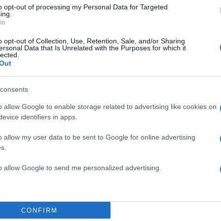
50
to opt-out of processing my Personal Data for Targeted
ing.
In
o opt-out of Collection, Use, Retention, Sale, and/or Sharing
ersonal Data that Is Unrelated with the Purposes for which it
lected.
Out
2000 /
Υποβολή σχολίου
consents
ροστατεύεται από reCAPTCHA, ισχύουν
Πολιτική Απορρήτου
&
Όροι Χρήσης
της
o allow Google to enable storage related to advertising like cookies on
evice identifiers in apps.
Τοπικά Νέα
o allow my user data to be sent to Google for online advertising
ΤΡΑΙΝΟΣΕ
ΤΡΕΝΟ
s.
Share:
to allow Google to send me personalized advertising.
θήστε το Νewsit.gr στο
Google News
και ενημερωθείτε
 για όλη την ειδησεογραφία και τα
τελευταία νέα
της
ς
CONFIRM