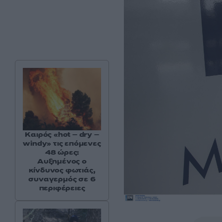
Καιρός «hot – dry –
windy» τις επόμενες
48 ώρες:
Αυξημένος ο
κίνδυνος φωτιάς,
συναγερμός σε 6
περιφέρειες