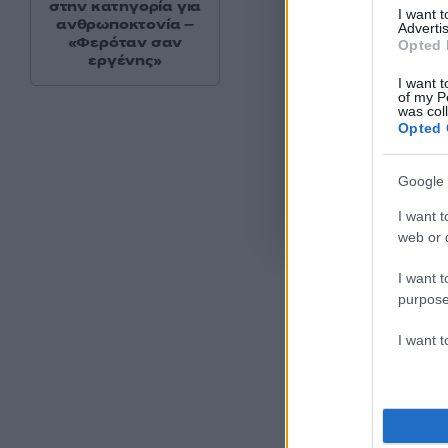
στην κατηγορία για
I want 
ανθρωποκτονία –
Advertis
«Φερόταν σαν
Opted 
εργένης»
I want t
of my P
was col
Opted 
Google 
Όροι Χρήσης
. Το site π
I want t
Google.
web or d
I want t
purpose
I want 
Ακολου
πρώτοι
ημέρα