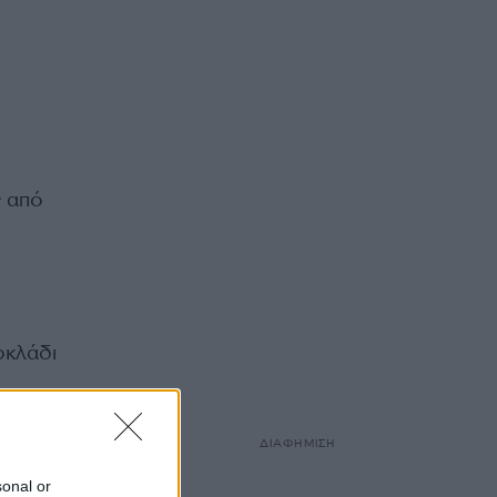
ς από
οκλάδι
ΔΙΑΦΗΜΙΣΗ
sonal or