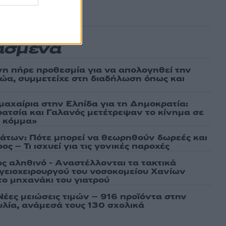
ασμένα
νη πήρε προθεσμία για να απολογηθεί την
αθώα, συμμετείχε στη διαδήλωση όπως και
μαχαίρια στην Ελπίδα για τη Δημοκρατία:
ρατσία και Γαλανός μετέτρεψαν το κίνημα σε
ό κόμμα»
άτων: Πότε μπορεί να θεωρηθούν δωρεές και
ος – Τι ισχυεί για τις γονικές παροχές
ως αληθινό - Aναστέλλονται τα τακτικά
γειοχειρουργού του νοσοκομείου Χανίων
το μηχανάκι του γιατρού
Νέες μειώσεις τιμών – 916 προϊόντα στην
λία, ανάμεσά τους 130 σχολικά