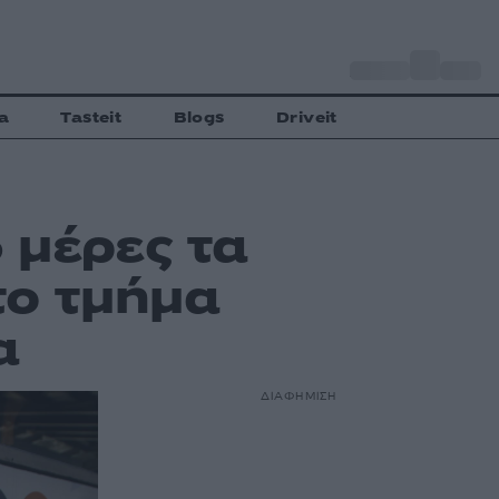
o
Αθήνα
35
C
a
Tasteit
Blogs
Driveit
 μέρες τα
το τμήμα
α
ΔΙΑΦΗΜΙΣΗ