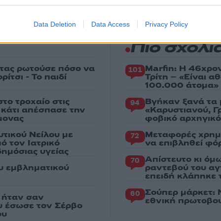
Data Deletion
Data Access
Privacy Policy
Πιο σχολι
στας ρωτούσε πόσο να
Marfin: Η 46χρο
101
ίτσι - Το παιδί
Τρίτη – «Είναι 
100.000 άτομα»
το τροχαίο στις
Βγήκαν ξανά τα 
94
ς κάτι απέσπασε την
«Καρυστιανού, Γ
μονας
φοβικό αρχηγικ
υτικού Νείλου με
Μεταφορές χρημ
72
ό τον Ιατρικό
να επιβληθεί φόρ
ημόσιας υγείας
Απίστευτο κι όμ
70
ου εμβληματικού
ραντεβού του αγ
επειδή κλάπηκε 
Σούπερ μάρκετ: 
60
 ήταν σαν
εθνική πρωτοβου
ου έσωσε τον Σέρβο
ου