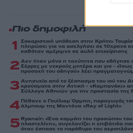
Πιο δημοφιλή
1
Σοκαριστική υπόθεση στην Κρήτη: Τουρί
πληρώσει για να ασελγήσει σε 10χρονο κορ
καθόταν αμέριμνο σε αυλή επιχείρησης
2
Δεν ήταν μόνο η ταχύτητα που οδήγησε σ
Σέρρες με νεκρούς μητέρα και γιο - «Ίσω
προσοχή του οδηγού» λέει πραγματογνώ
3
Ανησυχία από το ξέσπασμα του ιού του Δ
κρούσματα στην Αττική - «Καμπανάκι» απ
Σύλλογο Αθηνών για την προστασία της δ
4
Πέθανε ο Γουίλιαμ Όρμπιτ, παραγωγός τ
άλμπουμ της Μαντόνα «Ray of Light»
5
Ryanair: «Ένα κομμάτι του προσώπου του
πλαστελίνη», συγκλονίζει η επιβάτιδα π
όταν έσπασε το παράθυρο του αεροπλάν