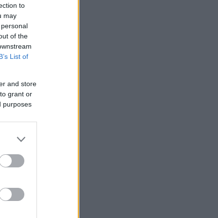
ection to
ou may
 personal
out of the
 downstream
B’s List of
er and store
to grant or
ed purposes