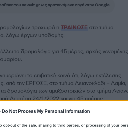
σθήκη του newsit.gr ως προτεινόμενη πηγή στην Google
δρομολογίων προχωρά η
ΤΡΑΙΝΟΣΕ
στο τμήμα
ία, λόγω έργων υποδομής.
λλει τα δρομολόγια για 45 μέρες, αρχής γενομένη
νουαρίου.
ημερώνει το επιβατικό κοινό ότι, λόγω εκτέλεσης
, από την ΕΡΓΟΣΕ, στο τμήμα Λειανοκλάδι – Λαμία,
 τα δρομολόγια των αμαξοστοιχιών στο τμήμα Λειαν
 από Δευτέρα 24/1/2022 και για 45 ημέρες.
ΔΙΑΦΗΜΙΣΗ
-
Do Not Process My Personal Information
to opt-out of the sale, sharing to third parties, or processing of your per