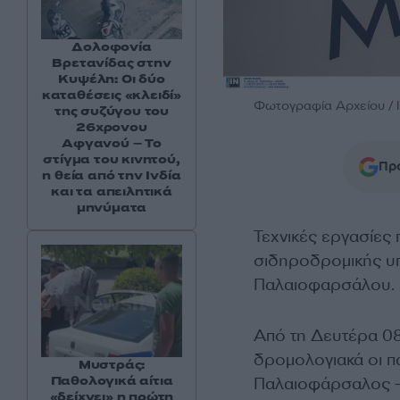
Δολοφονία
Βρετανίδας στην
Κυψέλη: Οι δύο
καταθέσεις «κλειδί»
Φωτογραφία Αρχείου / I
της συζύγου του
26χρονου
Αφγανού – Το
στίγμα του κινητού,
Προ
η θεία από την Ινδία
και τα απειλητικά
μηνύματα
Τεχνικές εργασίες
σιδηροδρομικής υ
Παλαιοφαρσάλου.
Από τη Δευτέρα 08
δρομολογιακά οι π
Μυστράς:
Παθολογικά αίτια
Παλαιοφάρσαλος – 
«δείχνει» η πρώτη