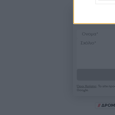
Όροι Χρήσης
. Το site π
Google.
ΔΡΟΜ