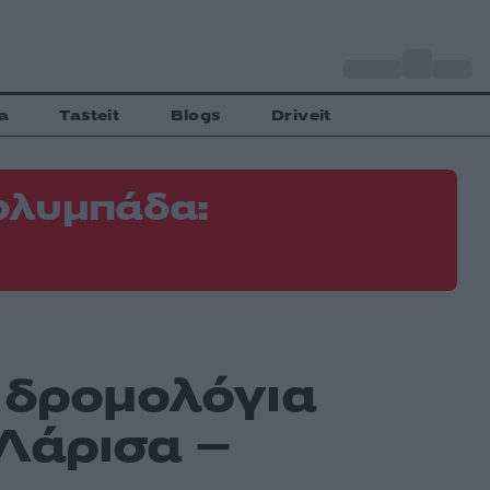
o
Αθήνα
34
C
a
Tasteit
Blogs
Driveit
ολυμπάδα:
 δρομολόγια
Λάρισα –