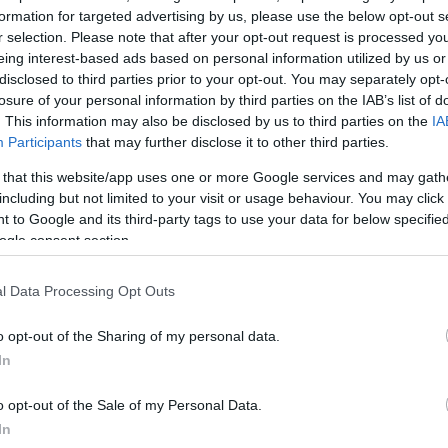
χία 1594 που αναχωρούσε από ΛΑΡΙΣΑ στις 09:40′ 
formation for targeted advertising by us, please use the below opt-out s
+15′, δηλαδή 09:55′.
r selection. Please note that after your opt-out request is processed y
χία 883/590 που αναχωρούσε στις 10:37′ από
eing interest-based ads based on personal information utilized by us or
disclosed to third parties prior to your opt-out. You may separately opt-
ΑΛΟ θα αναχωρεί με -8′, δηλαδή 10:29”.
losure of your personal information by third parties on the IAB’s list of
χία 2594 που αναχωρούσε από ΛΑΡΙΣΑ στις 16:31′ 
. This information may also be disclosed by us to third parties on the
IA
+9′, δηλαδή 16:40′.
Participants
that may further disclose it to other third parties.
ιχία 2596 που αναχωρούσε από ΠΑΛΑΙΟΦΑΡΣΑΛΟ 
 that this website/app uses one or more Google services and may gath
αχωρεί με +5′, δηλαδή 18:30′.
including but not limited to your visit or usage behaviour. You may click 
χία 2598 που αναχωρούσε από ΛΑΡΙΣΑ στις 20:00′ 
 to Google and its third-party tags to use your data for below specifi
ogle consent section.
-5′, δηλαδή 19:55′.
χία 1599 που αναχωρούσε από Ε.Σ.Θ. στις 11:30′ θα
l Data Processing Opt Outs
+6′, δηλαδή 11:36′.
o opt-out of the Sharing of my personal data.
έρα 08.11.2021 και μέχρι νεωτέρας, η αμαξοστοιχία
In
 Βόλο ώρα 06.20 (αντί 06.35), ώστε να επιτυγχάνετα
o opt-out of the Sale of my Personal Data.
 αμαξοστοιχία 1592 (Λάρισα – Θεσσαλονίκη).
In