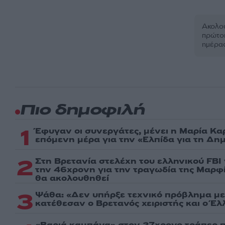
Ακολου
πρώτοι
ημέρα
Πιο δημοφιλή
1
Έφυγαν οι συνεργάτες, μένει η Μαρία Κα
επόμενη μέρα για την «Ελπίδα για τη Δη
2
Στη Βρετανία στελέχη του ελληνικού FBI
την 46χρονη για την τραγωδία της Μαρφί
θα ακολουθηθεί
3
Ψάθα: «Δεν υπήρξε τεχνικό πρόβλημα με
κατέθεσαν ο Βρετανός χειριστής και ο Έ
«Βαριά καμπάνα» στον 27χρονο τράπερ π