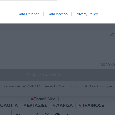
Data Deletion
Data Access
Privacy Policy
Σχολίασε εδώ
50
2000 /
Υποβολή σχολίου
ροστατεύεται από reCAPTCHA, ισχύουν
Πολιτική Απορρήτου
&
Όροι Χρήσης
της
Τοπικά Νέα
ΟΛΟΓΙΑ
ΕΡΓΑΣΙΕΣ
ΛΑΡΙΣΑ
ΤΡΑΙΝΟΣΕ