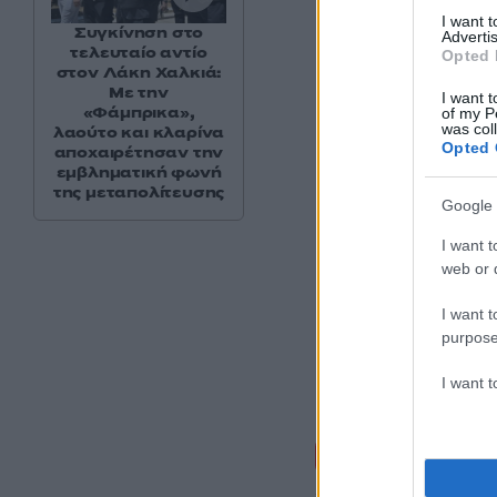
Πηγή: ΑΠΕ – ΜΠΕ
I want 
Συγκίνηση στο
Advertis
τελευταίο αντίο
Opted 
στον Λάκη Χαλκιά:
Με την
I want t
«Φάμπρικα»,
of my P
was col
λαούτο και κλαρίνα
Opted 
αποχαιρέτησαν την
εμβληματική φωνή
της μεταπολίτευσης
Google 
I want t
web or d
I want t
purpose
I want 
Σχόλι