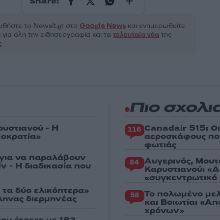
Share:
θήστε το Νewsit.gr στο
Google News
και ενημερωθείτε
 για όλη την ειδησεογραφία και τα
τελευταία νέα
της
ς
Πιο σχολι
ρυστιανού - Η
Canadair 515: Ο
116
μοκρατία»
αεροσκάφους που
φωτιάς
 για να παραλάβουν
Αυγερινός, Μουτ
84
ν - Η διαδικασία που
Καρυστιανού: «Δ
«συγκεντρωτικό
 τα δύο ελικόπτερα»
Το πολωμένο μελ
58
λληνας διερμηνέας
και Βοιωτία: «Α
χρόνων»
ου έτρεχε με 182