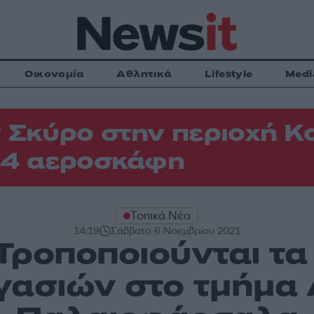
Οικονομία
Αθλητικά
Lifestyle
Medi
 Σκύρο στην περιοχή Κ
 4 αεροσκάφη
Τοπικά Νέα
14:19
Σάββατο 6 Νοεμβρίου 2021
Τροποποιούνται τα
γασιών στο τμήμα 