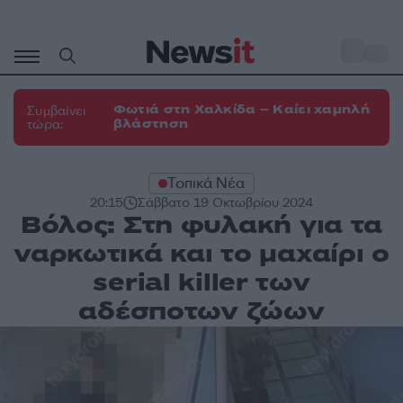
Μετάβαση
σε
o
30
περιεχόμενο
Φωτιά στη Χαλκίδα – Καίει χαμηλή
Συμβαίνει
βλάστηση
τώρα:
Τοπικά Νέα
20:15
Σάββατο 19 Οκτωβρίου 2024
Βόλος: Στη φυλακή για τα
ναρκωτικά και το μαχαίρι ο
serial killer των
αδέσποτων ζώων