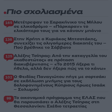
Πιο σχολιασμένα
Μετέτρεψαν το Σαρακήνικο της Μήλου
165
σε ελικοδρόμιο – «Πάρκαραν» το
ελικόπτερο τους για να κάνουν μπάνιο
Στην Κρήτη ο Κυριάκος Μητσοτάκης,
136
συνεχίζει τις ολιγοήμερες διακοπές του –
Πού βρέθηκε το Σάββατο
Αλέξης Τσίπρας: Από την καταγγελία του
125
«καθεστώτος» σε πρόταση
διακυβέρνησης – «Το 2015 ήξερα τι
ήθελα, αλλά δεν ήξερα πώς να το κάνω»
Ο Φειδίας Παναγιώτου πήγε με σορτσάκι
102
σε εκδήλωση μνήμης για τους
δολοφονημένους Κύπριους ήρωες Ισαάκ
– Σολωμού
Το οικονομικό πρόγραμμα της ΕΛΑΣ που
99
θα παρουσιάσει ο Αλέξης Τσίπρας στη
Θεσσαλονίκη: Σχέδιο τετραετίας