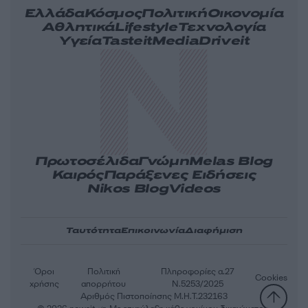
Ελλάδα
Κόσμος
Πολιτική
Οικονομία
Αθλητικά
Lifestyle
Τεχνολογία
Υγεία
Tasteit
Media
Driveit
Πρωτοσέλιδα
Γνώμη
Melas Blog
Καιρός
Παράξενες Ειδήσεις
Nikos Blog
Videos
Ταυτότητα
Επικοινωνία
Διαφήμιση
Όροι
Πολιτική
Πληροφορίες α.27
Cookies
χρήσης
απορρήτου
Ν.5253/2025
Αριθμός Πιστοποίησης Μ.Η.Τ.232163