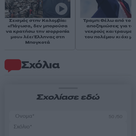
Σεισμός στην Κολομβία:
Τραμπ: Θέλω από το Ι
«Πάγωσα, δεν μπορούσα
αποζημιώσεις για το
να κρατήσω την ισορροπία
νεκρούς και τραυματί
μου» λέει Έλληνας στη
του πολέμου κι όχι μ
Μπογκοτά
Σχόλια
Σχολίασε εδώ
50 /50