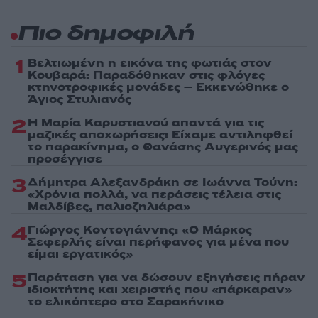
Πιο δημοφιλή
1
Βελτιωμένη η εικόνα της φωτιάς στον
Κουβαρά: Παραδόθηκαν στις φλόγες
κτηνοτροφικές μονάδες – Εκκενώθηκε ο
Άγιος Στυλιανός
2
Η Μαρία Καρυστιανού απαντά για τις
μαζικές αποχωρήσεις: Είχαμε αντιληφθεί
το παρακίνημα, ο Θανάσης Αυγερινός μας
προσέγγισε
3
Δήμητρα Αλεξανδράκη σε Ιωάννα Τούνη:
«Χρόνια πολλά, να περάσεις τέλεια στις
Μαλδίβες, παλιοζηλιάρα»
4
Γιώργος Κοντογιάννης: «Ο Μάρκος
Σεφερλής είναι περήφανος για μένα που
είμαι εργατικός»
5
Παράταση για να δώσουν εξηγήσεις πήραν
ιδιοκτήτης και χειριστής που «πάρκαραν»
το ελικόπτερο στο Σαρακήνικο