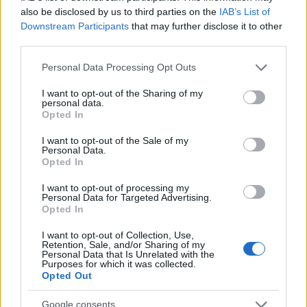
Η σύλληψη του δράστη έγινε μετά
also be disclosed by us to third parties on the
IAB’s List of
ανθρωποκυνηγητό σε όλο τον Βόλο, αφού οι
Downstream Participants
that may further disclose it to other
third parties.
αρχές είχαν στη διάθεσή τους στοιχεία που τους
βοήθησαν να τον ταυτοποιήσουν.
Please note that this website/app uses one or more Google
Personal Data Processing Opt Outs
services and may gather and store information including but
not limited to your visit or usage behaviour. You may click to
I want to opt-out of the Sharing of my
personal data.
grant or deny consent to Google and its third-party tags to
Σκότωσε τουλάχιστον 10
Opted In
use your data for below specified purposes in below Google
αδέσποτα
consent section.
I want to opt-out of the Sale of my
Personal Data.
Opted In
Ο ασκός του Αιόλου για τον 31χρονο άνοιξε
όταν θανάτωσε με αιχμηρό αντικείμενο έναν
I want to opt-out of processing my
Personal Data for Targeted Advertising.
σκύλο στη συμβολή των οδών Σπυρίδη και
Opted In
Καραολή στο Βόλο ενώ λίγες ημέρες μετά
I want to opt-out of Collection, Use,
βρέθηκε και μία μαχαιρωμένη γάτα.
Retention, Sale, and/or Sharing of my
Personal Data that Is Unrelated with the
Purposes for which it was collected.
Opted Out
Η θανατηφόρα επίθεση του 31χρονου στην
αδέσποτη γάτα, καταγράφηκε από κάμερες
Google consents