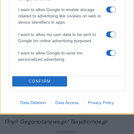
ασφαλείας
καταστήματος της περιοχής.
I want to allow Google to enable storage
related to advertising like cookies on web or
Σε αυτό το βίντεο φαίνεται ο 31χρονος να στήνει
device identifiers in apps.
ενέδρα σε ένα γατάκι στην οδό Αγίου Νικολάου
I want to allow my user data to be sent to
φορώντας κουκούλα. Το πλησιάζει, το ταΐζει για
Google for online advertising purposes.
να το ηρεμήσει και μετά με αιχμηρό αντικείμενο
I want to allow Google to send me
το τραυματίζει. Το γατάκι αμέσως ξεκίνησε να
personalized advertising.
τρέχει σοκαρισμένο αλλά λίγο μετά υπέκυψε στα
τραύματά του.
CONFIRM
Καταγγελίες που έφτασαν στο taxydromos.gr,
μιλούν για τουλάχιστον 10 περιστατικά, που
Data Deletion
Data Access
Privacy Policy
αφορούν σε 3 σκυλιά και 7 γάτες.
Πηγή: Gegonotanews.gr/ Taxydromos.gr
ΔΙΑΦΗΜΙΣΗ