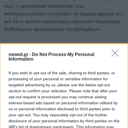
πως η ψυχιατρική κατάσταση του
κατηγορουμένου επηρέασε τη συμπεριφορά του
και ότι η χρήση ναρκωτικών αποτελεί σύμπτωμα
βαθύτερων ψυχιατρικών προβλημάτων.
Η δίκη που καταδίκασε τον serial killer αφορά
μόνο τις υποθέσεις των όπλων και των
newsit.gr -
Do Not Process My Personal
Information
ναρκωτικών, κατηγορίες που του ασκήθηκαν
μετά από έρευνα που έγινε στο σπίτι του. Οι
If you wish to opt-out of the sale, sharing to third parties, or
αστυνομικοί τότε είχαν βρει μικροποσότητα χασίς
processing of your personal or sensitive information for
και ένα μαχαίρι.
targeted advertising by us, please use the below opt-out
section to confirm your selection. Please note that after your
opt-out request is processed you may continue seeing
Η ημερομηνία για την δίκη που θα αφορά τη
interest-based ads based on personal information utilized by
θανάτωση ζώων θα οριστεί τις επόμενες
us or personal information disclosed to third parties prior to
εβδομάδες.
your opt-out. You may separately opt-out of the further
disclosure of your personal information by third parties on the
IAB’s list of downstream participants. This information may