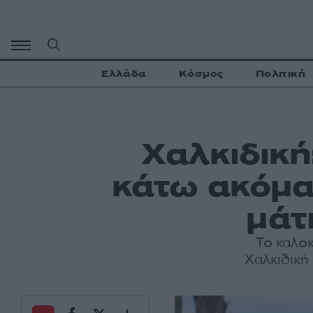
Μετάβαση
σε
περιεχόμενο
Ελλάδα
Κόσμος
Πολιτική
Χαλκιδική
κάτω ακόμα
μάτ
Το καλοκ
Χαλκιδική