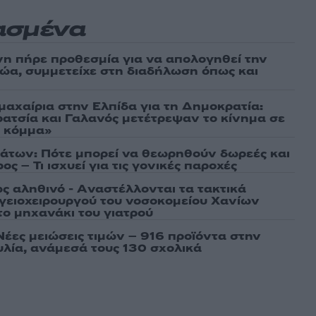
ασμένα
νη πήρε προθεσμία για να απολογηθεί την
αθώα, συμμετείχε στη διαδήλωση όπως και
μαχαίρια στην Ελπίδα για τη Δημοκρατία:
ρατσία και Γαλανός μετέτρεψαν το κίνημα σε
ό κόμμα»
άτων: Πότε μπορεί να θεωρηθούν δωρεές και
ος – Τι ισχυεί για τις γονικές παροχές
ως αληθινό - Aναστέλλονται τα τακτικά
γειοχειρουργού του νοσοκομείου Χανίων
το μηχανάκι του γιατρού
Νέες μειώσεις τιμών – 916 προϊόντα στην
λία, ανάμεσά τους 130 σχολικά