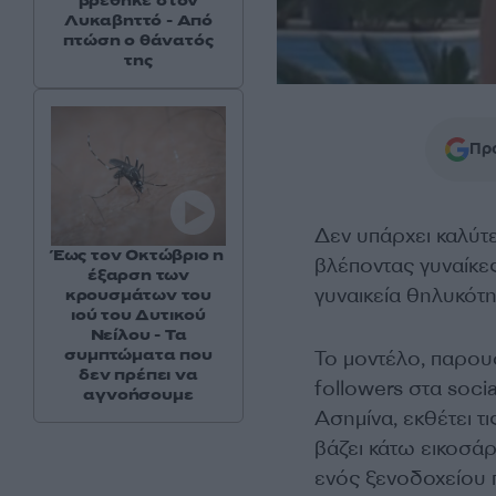
βρέθηκε στον
Λυκαβηττό - Από
πτώση ο θάνατός
της
Προ
Δεν υπάρχει καλύτε
Έως τον Οκτώβριο η
βλέποντας γυναίκες
έξαρση των
γυναικεία θηλυκότη
κρουσμάτων του
ιού του Δυτικού
Νείλου - Τα
συμπτώματα που
To μοντέλο, παρουσ
δεν πρέπει να
followers στα soci
αγνοήσουμε
Ασημίνα, εκθέτει τι
βάζει κάτω εικοσάρ
ενός ξενοδοχείου π