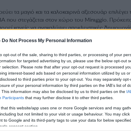
εύει τα μαγιό και τα καλοκαιρινά αξεσουάρ επιλέγει 
Α που στεγάζεται στον χώρο του Miraggio. Πρόκειτα
πορεί κανείς να ανακαλύψει αποκλειστικές δημιουργί
φτιαγμένες εξ ολοκλήρου στο χέρι, μοναδικά ενδύμα
-
Do Not Process My Personal Information
ες, που δεν υπάρχουν αλλού και κορυφαία ονόματα
berto Cavalli, Camilla, Orlebar Brown κ.ά.
to opt-out of the sale, sharing to third parties, or processing of your per
formation for targeted advertising by us, please use the below opt-out s
r selection. Please note that after your opt-out request is processed y
ube.com/watch?time_continue=34&v=fW_0O7xIUkE
eing interest-based ads based on personal information utilized by us or
disclosed to third parties prior to your opt-out. You may separately opt-
.tv
losure of your personal information by third parties on the IAB’s list of
. This information may also be disclosed by us to third parties on the
IA
ΔΙΑΦΗΜΙΣΗ
Participants
that may further disclose it to other third parties.
 that this website/app uses one or more Google services and may gath
including but not limited to your visit or usage behaviour. You may click 
 to Google and its third-party tags to use your data for below specifi
ogle consent section.