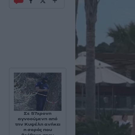
Σε 57χρονη
αγνοούμενη από
την Κυψέλη ανήκει
η σορός που