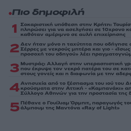
Πιο δημοφιλή
1
Σοκαριστική υπόθεση στην Κρήτη: Τουρί
πληρώσει για να ασελγήσει σε 10χρονο κορ
καθόταν αμέριμνο σε αυλή επιχείρησης
2
Δεν ήταν μόνο η ταχύτητα που οδήγησε σ
Σέρρες με νεκρούς μητέρα και γιο - «Ίσω
προσοχή του οδηγού» λέει πραγματογνώ
3
Μυστράς: Αλλαγή στην υπερασπιστική γ
που έκρυψε τον νεκρό πατέρα του σε κα
στους γονείς και η διαφωνία με την αδερ
4
Ανησυχία από το ξέσπασμα του ιού του Δ
κρούσματα στην Αττική - «Καμπανάκι» απ
Σύλλογο Αθηνών για την προστασία της δ
5
Πέθανε ο Γουίλιαμ Όρμπιτ, παραγωγός τ
άλμπουμ της Μαντόνα «Ray of Light»