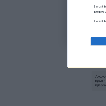
I want t
purpose
I want 
Όροι Χρήσης
. Το site π
Google.
Ακολου
πρώτοι
ημέρα