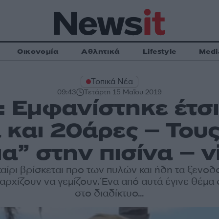
Οικονομία
Αθλητικά
Lifestyle
Medi
Τοπικά Νέα
09:43
Τετάρτη 15 Μαΐου 2019
: Εμφανίστηκε έτσι
 και 20άρες – Τους
ια” στην πισίνα – v
αίρι βρίσκεται προ των πυλών και ήδη τα ξενοδ
 αρχίζουν να γεμίζουν. Ένα από αυτά έγινε θέμα
στο διαδίκτυο...