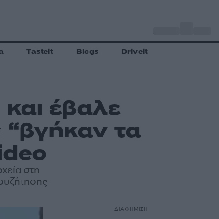
o
Αθήνα
35
C
a
Tasteit
Blogs
Driveit
 και έβαλε
 “βγήκαν τα
ideo
οχεία στη
 συζήτησης
ΔΙΑΦΗΜΙΣΗ