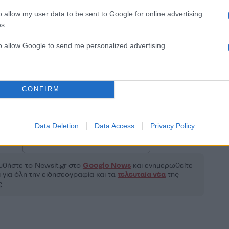
o allow my user data to be sent to Google for online advertising
s.
2000 /
to allow Google to send me personalized advertising.
Υποβολή σχολίου
ροστατεύεται από reCAPTCHA, ισχύουν
Πολιτική Απορρήτου
&
Όροι Χρήσης
της
CONFIRM
Τοπικά Νέα
ΑΣΗΜΙΝΑ ΙΓΓΛΕΖΟΥ
ΧΑΛΚΙΔΙΚΗ
Data Deletion
Data Access
Privacy Policy
Share:
θήστε το Νewsit.gr στο
Google News
και ενημερωθείτε
 για όλη την ειδησεογραφία και τα
τελευταία νέα
της
ς