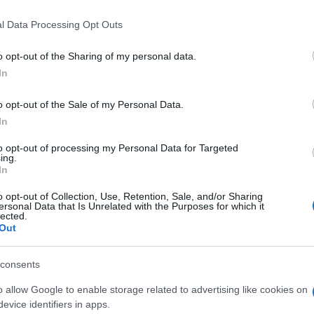
l Data Processing Opt Outs
o opt-out of the Sharing of my personal data.
In
o opt-out of the Sale of my Personal Data.
In
to opt-out of processing my Personal Data for Targeted
α
ing.
In
o opt-out of Collection, Use, Retention, Sale, and/or Sharing
ersonal Data that Is Unrelated with the Purposes for which it
lected.
Out
Σχολίασε εδώ
consents
50
o allow Google to enable storage related to advertising like cookies on
evice identifiers in apps.