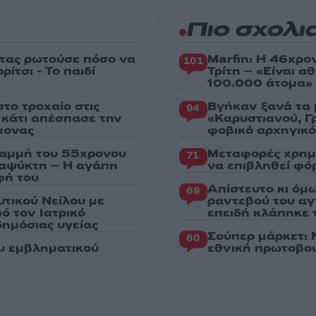
Πιο σχολι
στας ρωτούσε πόσο να
Marfin: Η 46χρο
101
ίτσι - Το παιδί
Τρίτη – «Είναι 
100.000 άτομα»
το τροχαίο στις
Βγήκαν ξανά τα 
94
ς κάτι απέσπασε την
«Καρυστιανού, Γ
μονας
φοβικό αρχηγικ
ραμμή του 55χρονου
Μεταφορές χρημ
71
ταψύκτη – Η αγάπη
να επιβληθεί φόρ
φή του
Απίστευτο κι όμ
69
υτικού Νείλου με
ραντεβού του αγ
ό τον Ιατρικό
επειδή κλάπηκε 
ημόσιας υγείας
Σούπερ μάρκετ: 
60
ου εμβληματικού
εθνική πρωτοβου