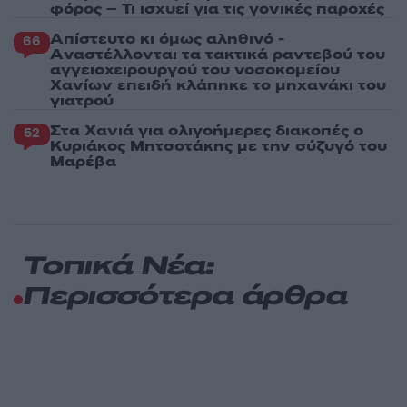
φόρος – Τι ισχυεί για τις γονικές παροχές
Απίστευτο κι όμως αληθινό -
66
Aναστέλλονται τα τακτικά ραντεβού του
αγγειοχειρουργού του νοσοκομείου
Χανίων επειδή κλάπηκε το μηχανάκι του
γιατρού
Στα Χανιά για ολιγοήμερες διακοπές ο
52
Κυριάκος Μητσοτάκης με την σύζυγό του
Μαρέβα
Τοπικά Νέα:
Περισσότερα άρθρα