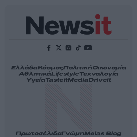
Ελλάδα
Κόσμος
Πολιτική
Οικονομία
Αθλητικά
Lifestyle
Τεχνολογία
Υγεία
Tasteit
Media
Driveit
Πρωτοσέλιδα
Γνώμη
Melas Blog