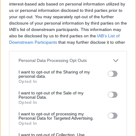
interest-based ads based on personal information utilized by
us or personal information disclosed to third parties prior to
.
your opt-out. You may separately opt-out of the further
disclosure of your personal information by third parties on the
ΔΙΑΦΗΜΙΣΗ
IAB’s list of downstream participants. This information may
also be disclosed by us to third parties on the
IAB’s List of
Downstream Participants
that may further disclose it to other
third parties.
Please note that this website/app uses one or more Google
Personal Data Processing Opt Outs
services and may gather and store information including but
not limited to your visit or usage behaviour. You may click to
I want to opt-out of the Sharing of my
personal data.
grant or deny consent to Google and its third-party tags to
Opted In
use your data for below specified purposes in below Google
consent section.
I want to opt-out of the Sale of my
Personal Data.
Opted In
I want to opt-out of processing my
Personal Data for Targeted Advertising.
Αν τα χάσατε
Opted In
I want to opt-out of Collection, Use,