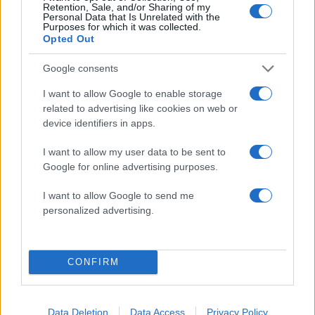
Retention, Sale, and/or Sharing of my
Personal Data that Is Unrelated with the
Purposes for which it was collected.
Opted Out
Google consents
I want to allow Google to enable storage
related to advertising like cookies on web or
Συναγερμός στον
Συναγερμός για φωτιέ
device identifiers in apps.
Λυκαβηττό: Βρέθηκε
επόμενα 24ωρα: Άνε
πτώμα σε σπηλιά κοντά
έως 9 μποφόρ και 39°
I want to allow my user data to be sent to
στο εκκλησάκι των Αγίων
Αττική και Βοιωτία στ
Ισιδώρων - Φωτογραφίες
«επικίνδυνες» περιοχ
Google for online advertising purposes.
από το σημείο
I want to allow Google to send me
personalized advertising.
Σχόλια
CONFIRM
Σχολίασε εδώ
Data Deletion
Data Access
Privacy Policy