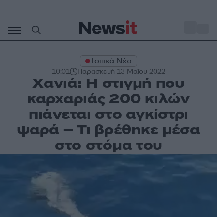
Μετάβαση
σε
o
34
περιεχόμενο
Τοπικά Νέα
10:01
Παρασκευή 13 Μαΐου 2022
Χανιά: Η στιγμή που
καρχαριάς 200 κιλών
πιάνεται στο αγκίστρι
ψαρά – Τι βρέθηκε μέσα
στο στόμα του