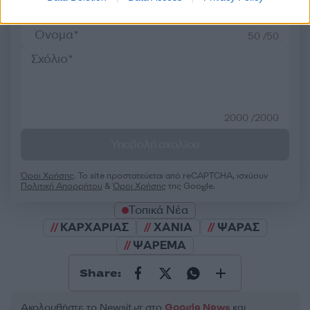
50 /50
2000 /2000
Υποβολή σχολίου
Όροι Χρήσης
. Το site προστατεύεται από reCAPTCHA, ισχύουν
Πολιτική Απορρήτου
&
Όροι Χρήσης
της Google.
Τοπικά Νέα
ΚΑΡΧΑΡΙΑΣ
ΧΑΝΙΑ
ΨΑΡΑΣ
ΨΑΡΕΜΑ
Share:
Ακολουθήστε το Νewsit.gr στο
Google News
και