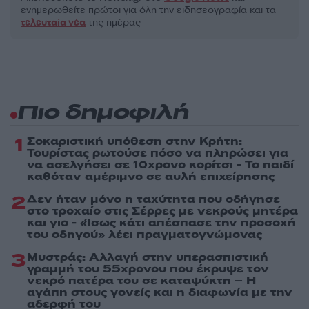
ενημερωθείτε πρώτοι για όλη την ειδησεογραφία και τα
τελευταία νέα
της ημέρας
Πιο δημοφιλή
1
Σοκαριστική υπόθεση στην Κρήτη:
Τουρίστας ρωτούσε πόσο να πληρώσει για
να ασελγήσει σε 10χρονο κορίτσι - Το παιδί
καθόταν αμέριμνο σε αυλή επιχείρησης
2
Δεν ήταν μόνο η ταχύτητα που οδήγησε
στο τροχαίο στις Σέρρες με νεκρούς μητέρα
και γιο - «Ίσως κάτι απέσπασε την προσοχή
του οδηγού» λέει πραγματογνώμονας
3
Μυστράς: Αλλαγή στην υπερασπιστική
γραμμή του 55χρονου που έκρυψε τον
νεκρό πατέρα του σε καταψύκτη – Η
αγάπη στους γονείς και η διαφωνία με την
αδερφή του