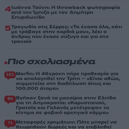
4
Ιωάννα Τούνη: Η throwback φωτογραφία
από την Ίμπιζα με τον Δημήτρη
Σπυριδωνίδη
5
Τραγωδία στις Σέρρες: «Τα έχασα όλα, κάτι
με τράβαγε στην καρδιά μου», λέει ο
άνδρας που έχασε σύζυγο και γιο στο
τροχαίο
Πιο σχολιασμένα
Marfin: Η 46χρονη πήρε προθεσμία για
101
να απολογηθεί την Τρίτη – «Είναι αθώα,
συμμετείχε στη διαδήλωση όπως και
100.000 άτομα»
Βγήκαν ξανά τα μαχαίρια στην Ελπίδα
94
για τη Δημοκρατία: «Καρυστιανού,
Γρατσία και Γαλανός μετέτρεψαν το
κίνημα σε φοβικό αρχηγικό κόμμα»
Μεταφορές χρημάτων: Πότε μπορεί να
71
θεωρηθούν δωρεές και να επιβληθεί