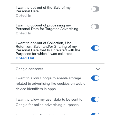
use your data for below specified purposes in below Google
50 /50
consent section.
I want to opt-out of the Sale of my
Personal Data.
Opted In
I want to opt-out of processing my
Personal Data for Targeted Advertising.
Opted In
2000 /2000
I want to opt-out of Collection, Use,
Υποβολή σχολίου
Retention, Sale, and/or Sharing of my
Personal Data that Is Unrelated with the
Purposes for which it was collected.
Όροι Χρήσης
. Το site προστατεύεται από reCAPTCHA, ισχύουν
Opted Out
Πολιτική Απορρήτου
&
Όροι Χρήσης
της Google.
Τοπικά Νέα
Google consents
ΖΑΧΑΡΩ
ΜΗΝΙΓΓΙΤΙΔΑ
I want to allow Google to enable storage
ΝΟΣΟΚΟΜΕΙΟ ΠΑΙΔΩΝ ΑΓΙΑ ΣΟΦΙΑ
related to advertising like cookies on web or
device identifiers in apps.
Share:
I want to allow my user data to be sent to
Ακολουθήστε το Νewsit.gr στο
Google News
και
Google for online advertising purposes.
ενημερωθείτε πρώτοι για όλη την ειδησεογραφία και τα
τελευταία νέα
της ημέρας