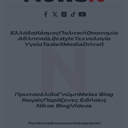
Ελλάδα
Κόσμος
Πολιτική
Οικονομία
Αθλητικά
Lifestyle
Τεχνολογία
Υγεία
Tasteit
Media
Driveit
Πρωτοσέλιδα
Γνώμη
Melas Blog
Καιρός
Παράξενες Ειδήσεις
Nikos Blog
Videos
Ταυτότητα
Επικοινωνία
Διαφήμιση