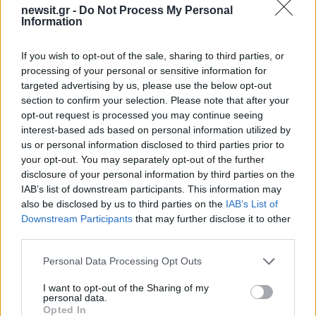
newsit.gr -
Do Not Process My Personal
Information
If you wish to opt-out of the sale, sharing to third parties, or
processing of your personal or sensitive information for
targeted advertising by us, please use the below opt-out
Από τη θεωρία στην πράξη:
Πλήθος κόσμου στ
section to confirm your selection. Please note that after your
Πώς το Novibet Backend
τελευταίο αντίο στον 
opt-out request is processed you may continue seeing
Academy εκπαιδεύει τη νέα
Χαλκιά, στο Α'
γενιά engineers
Νεκροταφείο Αθηνών
interest-based ads based on personal information utilized by
Υποβασταζόμενη η
us or personal information disclosed to third parties prior to
σύζυγός του Αλέκ
your opt-out. You may separately opt-out of the further
disclosure of your personal information by third parties on the
IAB’s list of downstream participants. This information may
Σχόλια
also be disclosed by us to third parties on the
IAB’s List of
Downstream Participants
that may further disclose it to other
third parties.
Please note that this website/app uses one or more Google
Personal Data Processing Opt Outs
services and may gather and store information including but
Σχολίασε εδώ
not limited to your visit or usage behaviour. You may click to
I want to opt-out of the Sharing of my
personal data.
grant or deny consent to Google and its third-party tags to
Opted In