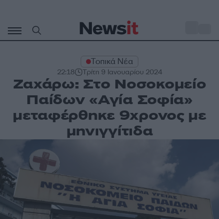
Μετάβαση
σε
o
33
περιεχόμενο
Τοπικά Νέα
22:18
Τρίτη 9 Ιανουαρίου 2024
Ζαχάρω: Στο Νοσοκομείο
Παίδων «Αγία Σοφία»
μεταφέρθηκε 9χρονος με
μηνιγγίτιδα