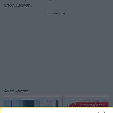
απολύμανση.
ΔΙΑΦΗΜΙΣΗ
Αν τα χάσατε
Ανανεώθηκε πριν
18 λεπτά