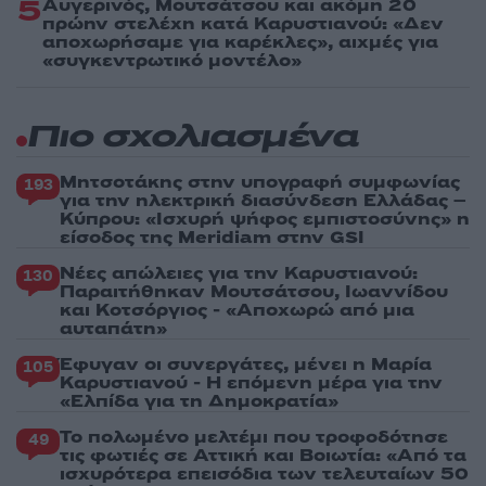
5
Αυγερινός, Μουτσάτσου και ακόμη 20
πρώην στελέχη κατά Καρυστιανού: «Δεν
αποχωρήσαμε για καρέκλες», αιχμές για
«συγκεντρωτικό μοντέλο»
Πιο σχολιασμένα
Μητσοτάκης στην υπογραφή συμφωνίας
193
για την ηλεκτρική διασύνδεση Ελλάδας –
Κύπρου: «Ισχυρή ψήφος εμπιστοσύνης» η
είσοδος της Meridiam στην GSI
Νέες απώλειες για την Καρυστιανού:
130
Παραιτήθηκαν Μουτσάτσου, Ιωαννίδου
και Κοτσόργιος - «Αποχωρώ από μια
αυταπάτη»
Έφυγαν οι συνεργάτες, μένει η Μαρία
105
Καρυστιανού - Η επόμενη μέρα για την
«Ελπίδα για τη Δημοκρατία»
Το πολωμένο μελτέμι που τροφοδότησε
49
τις φωτιές σε Αττική και Βοιωτία: «Από τα
ισχυρότερα επεισόδια των τελευταίων 50