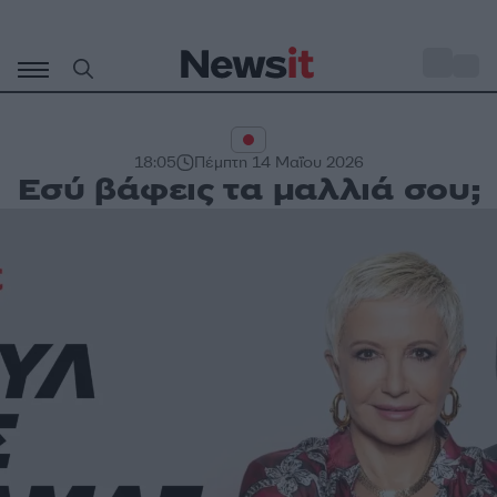
Μετάβαση
σε
o
27
περιεχόμενο
18:05
Πέμπτη 14 Μαΐου 2026
Εσύ βάφεις τα μαλλιά σου;