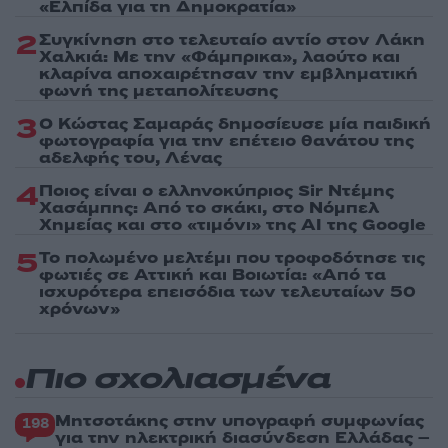
«Ελπίδα για τη Δημοκρατία»
2
Συγκίνηση στο τελευταίο αντίο στον Λάκη
Χαλκιά: Με την «Φάμπρικα», λαούτο και
κλαρίνα αποχαιρέτησαν την εμβληματική
φωνή της μεταπολίτευσης
3
Ο Κώστας Σαμαράς δημοσίευσε μία παιδική
φωτογραφία για την επέτειο θανάτου της
αδελφής του, Λένας
4
Ποιος είναι ο ελληνοκύπριος Sir Ντέμης
Χασάμπης: Από το σκάκι, στο Νόμπελ
Χημείας και στο «τιμόνι» της AI της Google
5
Το πολωμένο μελτέμι που τροφοδότησε τις
φωτιές σε Αττική και Βοιωτία: «Από τα
ισχυρότερα επεισόδια των τελευταίων 50
χρόνων»
Πιο σχολιασμένα
Μητσοτάκης στην υπογραφή συμφωνίας
198
για την ηλεκτρική διασύνδεση Ελλάδας –