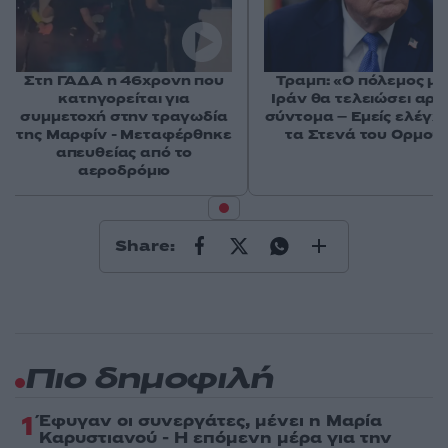
Στη ΓΑΔΑ η 46χρονη που
Τραμπ: «Ο πόλεμος με
κατηγορείται για
Ιράν θα τελειώσει αρκ
συμμετοχή στην τραγωδία
σύντομα – Εμείς ελέγχ
της Μαρφίν - Μεταφέρθηκε
τα Στενά του Ορμού
απευθείας από το
αεροδρόμιο
Share:
Πιο δημοφιλή
1
Έφυγαν οι συνεργάτες, μένει η Μαρία
Καρυστιανού - Η επόμενη μέρα για την