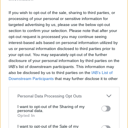
If you wish to opt-out of the sale, sharing to third parties, or
processing of your personal or sensitive information for
targeted advertising by us, please use the below opt-out
section to confirm your selection. Please note that after your
opt-out request is processed you may continue seeing
interest-based ads based on personal information utilized by
us or personal information disclosed to third parties prior to
your opt-out. You may separately opt-out of the further
disclosure of your personal information by third parties on the
IAB’s list of downstream participants. This information may
also be disclosed by us to third parties on the
IAB’s List of
Downstream Participants
that may further disclose it to other
third parties.
05:03
07.08.26
Καιρός σήμερα: 38άρια και ισχυροί βοριάδες –
Please note that this website/app uses one or more Google
Personal Data Processing Opt Outs
Τοπικές βροχές και καταιγίδες στα ηπειρωτικά
services and may gather and store information including but
not limited to your visit or usage behaviour. You may click to
I want to opt-out of the Sharing of my
personal data.
grant or deny consent to Google and its third-party tags to
Opted In
use your data for below specified purposes in below Google
consent section.
I want to opt-out of the Sale of my