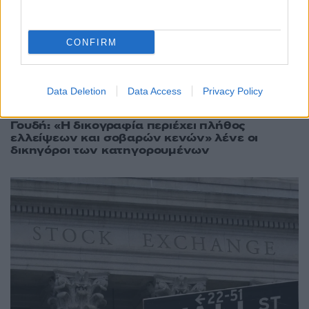
CONFIRM
Data Deletion
Data Access
Privacy Policy
00:18
07.08.26
Φωτιά στο παλιό κτίριο του Μπάντμιντον στο
Γουδή: «Η δικογραφία περιέχει πλήθος
ελλείψεων και σοβαρών κενών» λένε οι
δικηγόροι των κατηγορουμένων