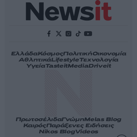
Ελλάδα
Κόσμος
Πολιτική
Οικονομία
Αθλητικά
Lifestyle
Τεχνολογία
Υγεία
Tasteit
Media
Driveit
Πρωτοσέλιδα
Γνώμη
Melas Blog
Καιρός
Παράξενες Ειδήσεις
Nikos Blog
Videos