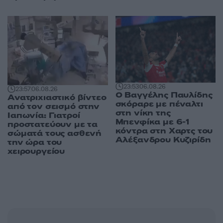
23:53
06.08.26
23:57
06.08.26
Ο Βαγγέλης Παυλίδης
Ανατριχιαστικό βίντεο
σκόραρε με πέναλτι
από τον σεισμό στην
στη νίκη της
Ιαπωνία: Γιατροί
Μπενφίκα με 6-1
προστατεύουν με τα
κόντρα στη Χαρτς του
σώματά τους ασθενή
Αλέξανδρου Κυζιρίδη
την ώρα του
χειρουργείου