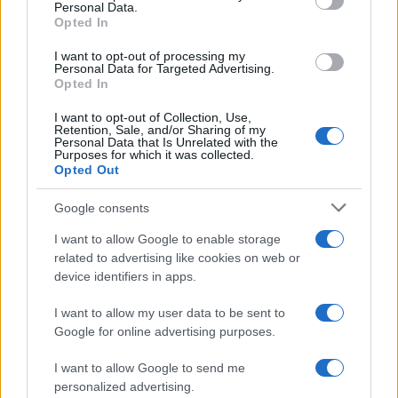
Personal Data.
Opted In
I want to opt-out of processing my
Personal Data for Targeted Advertising.
Opted In
I want to opt-out of Collection, Use,
Retention, Sale, and/or Sharing of my
Personal Data that Is Unrelated with the
Purposes for which it was collected.
Opted Out
Google consents
00:27
07.08.26
I want to allow Google to enable storage
Στα Χανιά για ολιγοήμερες διακοπές ο
related to advertising like cookies on web or
Κυριάκος Μητσοτάκης με την σύζυγό του
Μαρέβα
device identifiers in apps.
I want to allow my user data to be sent to
Google for online advertising purposes.
I want to allow Google to send me
personalized advertising.