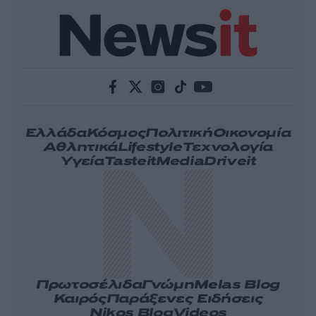
Ελλάδα
Κόσμος
Πολιτική
Οικονομία
Αθλητικά
Lifestyle
Τεχνολογία
Υγεία
Tasteit
Media
Driveit
Πρωτοσέλιδα
Γνώμη
Melas Blog
Καιρός
Παράξενες Ειδήσεις
Nikos Blog
Videos