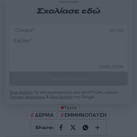
Σχολίασε εδώ
50 /50
2000 /2000
Υποβολή σχολίου
Όροι Χρήσης
. Το site προστατεύεται από reCAPTCHA, ισχύουν
Πολιτική Απορρήτου
&
Όροι Χρήσης
της Google.
Υγεία
ΔΕΡΜΑ
ΕΜΜΗΝΟΠΑΥΣΗ
Share: