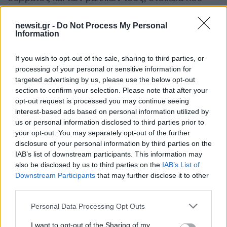
φαίνεται πως αντανακλούν στην υγεία και την
ευημερία τους, ενώ μία αρνητική αυτοεικόνα
newsit.gr -
Do Not Process My Personal
Information
μπορεί να έχει σημαντική ψυχολογική
επιβάρυνση.
If you wish to opt-out of the sale, sharing to third parties, or
processing of your personal or sensitive information for
Για όσες γυναίκες όντως επηρεάζονται αρνητικά
targeted advertising by us, please use the below opt-out
section to confirm your selection. Please note that after your
από τις αλλαγές αυτές η επιστήμη της
opt-out request is processed you may continue seeing
Δερματολογίας έχει δώσει λύσεις,
interest-based ads based on personal information utilized by
αποτελεσματικές και ασφαλείς, οι οποίες
us or personal information disclosed to third parties prior to
your opt-out. You may separately opt-out of the further
βελτιώνουν την εικόνα αλλά και την αυτοεκτίμηση
disclosure of your personal information by third parties on the
και τη διάθεσή τους, ενώ σε κάποιες
IAB’s list of downstream participants. This information may
περιπτώσεις δρουν ενισχυτικά στην κοινωνική και
also be disclosed by us to third parties on the
IAB’s List of
επαγγελματική τους ζωή.
Downstream Participants
that may further disclose it to other
third parties.
Please note that this website/app uses one or more Google
Personal Data Processing Opt Outs
Custom made φροντίδα για το
services and may gather and store information including but
δέρμα στην εμμηνόπαυση
not limited to your visit or usage behaviour. You may click to
I want to opt-out of the Sharing of my