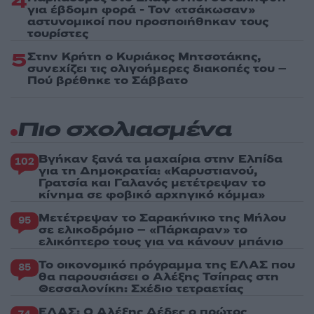
4
για έβδομη φορά - Τον «τσάκωσαν»
αστυνομικοί που προσποιήθηκαν τους
τουρίστες
5
Στην Κρήτη ο Κυριάκος Μητσοτάκης,
συνεχίζει τις ολιγοήμερες διακοπές του –
Πού βρέθηκε το Σάββατο
Πιο σχολιασμένα
Βγήκαν ξανά τα μαχαίρια στην Ελπίδα
102
για τη Δημοκρατία: «Καρυστιανού,
Γρατσία και Γαλανός μετέτρεψαν το
κίνημα σε φοβικό αρχηγικό κόμμα»
Μετέτρεψαν το Σαρακήνικο της Μήλου
95
σε ελικοδρόμιο – «Πάρκαραν» το
ελικόπτερο τους για να κάνουν μπάνιο
Το οικονομικό πρόγραμμα της ΕΛΑΣ που
85
θα παρουσιάσει ο Αλέξης Τσίπρας στη
Θεσσαλονίκη: Σχέδιο τετραετίας
ΕΛΑΣ: Ο Αλέξης Δέδες ο πρώτος