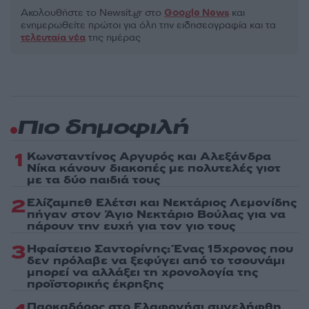
Ακολουθήστε το Νewsit.gr στο
Google News
και
ενημερωθείτε πρώτοι για όλη την ειδησεογραφία και τα
τελευταία νέα
της ημέρας
Πιο δημοφιλή
1
Κωνσταντίνος Αργυρός και Αλεξάνδρα
Νίκα κάνουν διακοπές με πολυτελές γιοτ
με τα δύο παιδιά τους
2
Ελίζαμπεθ Ελέτσι και Νεκτάριος Λεμονίδης
πήγαν στον Άγιο Νεκτάριο Βούλας για να
πάρουν την ευχή για τον γιο τους
3
Ηφαίστειο Σαντορίνης: Ένας 15χρονος που
δεν πρόλαβε να ξεφύγει από το τσουνάμι
μπορεί να αλλάξει τη χρονολογία της
προϊστορικής έκρηξης
Παρκαδόρος στο Ελαφονήσι συνελήφθη