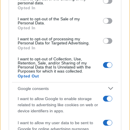
personal data.
grant or deny consent to Google and its third-party tags to
Opted In
use your data for below specified purposes in below Google
Σήμερα οι γυναίκες παραμένουν ακμαίες,
consent section.
I want to opt-out of the Sale of my
δραστήριες και δημιουργικές για πολλές
Personal Data.
Opted In
δεκαετίες μετά την εμμηνόπαυση και όλη η
επιπλέον γνώση για την εμμηνόπαυση και πώς
I want to opt-out of processing my
Personal Data for Targeted Advertising.
μπορεί να επηρεάσει το δέρμα έχει οδηγήσει
Opted In
στην πρόληψη και την αποτελεσματική
I want to opt-out of Collection, Use,
αντιμετώπιση των αλλαγών.
Retention, Sale, and/or Sharing of my
Personal Data that Is Unrelated with the
Purposes for which it was collected.
Opted Out
Θεραπείες για την ακμή και για τη ροδόχρου
νόσο όπως είναι ο καθαρισμός προσώπου και η
Google consents
φωτοθεραπεία, θεραπείες αντιγήρανσης
I want to allow Google to enable storage
προσώπου για ενυδάτωση και λάμψη όπως η
related to advertising like cookies on web or
μεσοθεραπεία PRP, θεραπείες σύσφιξης και
device identifiers in apps.
ανάπλασης της επιδερμίδας όπως το HIFU,
I want to allow my user data to be sent to
χημικά peeling προσαρμοσμένα στις ιδιαίτερες
Google for online advertising purposes.