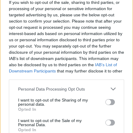
μητέρες δεν μπορούν να θηλάσουν τα παιδιά
If you wish to opt-out of the sale, sharing to third parties, or
τους. Πολλές κάνουν επίσης την επιλογή να
processing of your personal or sensitive information for
targeted advertising by us, please use the below opt-out
ταΐσουν το μωρό τους εν μέρει ή πλήρως με
section to confirm your selection. Please note that after your
βρεφικό γάλα. Η προσπάθεια να μειωθεί η
opt-out request is processed you may continue seeing
πρόσβαση στην πληροφόρηση για το βρεφικό
interest-based ads based on personal information utilized by
γάλα εμποδίζει τους γονείς να λάβουν
us or personal information disclosed to third parties prior to
your opt-out. You may separately opt-out of the further
ενημερωμένη απόφαση. Στιγματίζει επίσης μια
disclosure of your personal information by third parties on the
νόμιμη διατροφική επιλογή», δήλωσε
IAB’s list of downstream participants. This information may
εκπρόσωπος της εταιρείας Danone που παράγει
also be disclosed by us to third parties on the
IAB’s List of
Downstream Participants
that may further disclose it to other
και βρεφικό γάλα.
third parties.
Please note that this website/app uses one or more Google
πηγή:
Iatropedia.gr
Personal Data Processing Opt Outs
services and may gather and store information including but
not limited to your visit or usage behaviour. You may click to
I want to opt-out of the Sharing of my
ΔΙΑΦΗΜΙΣΗ
personal data.
grant or deny consent to Google and its third-party tags to
Opted In
use your data for below specified purposes in below Google
consent section.
I want to opt-out of the Sale of my
Personal Data.
Opted In