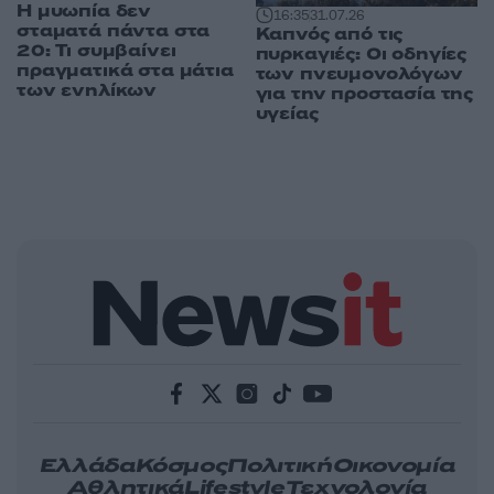
Η μυωπία δεν
16:35
31.07.26
σταματά πάντα στα
Καπνός από τις
20: Τι συμβαίνει
πυρκαγιές: Οι οδηγίες
πραγματικά στα μάτια
των πνευμονολόγων
των ενηλίκων
για την προστασία της
υγείας
Ελλάδα
Κόσμος
Πολιτική
Οικονομία
Αθλητικά
Lifestyle
Τεχνολογία