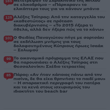
Μετέτρεψαν το Σαρακήνικο της Μήλου
165
σε ελικοδρόμιο – «Πάρκαραν» το
ελικόπτερο τους για να κάνουν μπάνιο
Αλέξης Τσίπρας: Από την καταγγελία του
125
«καθεστώτος» σε πρόταση
διακυβέρνησης – «Το 2015 ήξερα τι
ήθελα, αλλά δεν ήξερα πώς να το κάνω»
Ο Φειδίας Παναγιώτου πήγε με σορτσάκι
102
σε εκδήλωση μνήμης για τους
δολοφονημένους Κύπριους ήρωες Ισαάκ
– Σολωμού
Το οικονομικό πρόγραμμα της ΕΛΑΣ που
99
θα παρουσιάσει ο Αλέξης Τσίπρας στη
Θεσσαλονίκη: Σχέδιο τετραετίας
Πάρος: «Αν ήταν κάποιος πάνω από την
85
πισίνα, δε θα είχα θρηνήσει το παιδί μου»
– Η σπαρακτική περιγραφή του πατέρα
και τα κενά στους ισχυρισμούς του
ιδιοκτήτη του beach bar