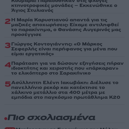
Κουβαρά: Παραδόθηκαν στις φλόγες
κτηνοτροφικές μονάδες – Εκκενώθηκε ο
Άγιος Στυλιανός
2
Η Μαρία Καρυστιανού απαντά για τις
μαζικές αποχωρήσεις: Είχαμε αντιληφθεί
το παρακίνημα, ο Θανάσης Αυγερινός μας
προσέγγισε
3
Γιώργος Κοντογιάννης: «Ο Μάρκος
Σεφερλής είναι περήφανος για μένα που
είμαι εργατικός»
4
Παράταση για να δώσουν εξηγήσεις πήραν
ιδιοκτήτης και χειριστής που «πάρκαραν»
το ελικόπτερο στο Σαρακήνικο
5
Ασύλληπτη Ελένη Ιακωβάκη: Διέλυσε το
πανελλήνιο ρεκόρ και κατέκτησε το
χάλκινο μετάλλιο στα 400 μέτρα με
εμπόδια στο παγκόσμιο πρωτάθλημα Κ20
Πιο σχολιασμένα