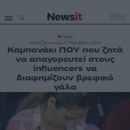
Μετάβαση
σε
o
30
περιεχόμενο
Υγεία
16:48
Δευτέρα 27 Νοεμβρίου 2023
Καμπανάκι ΠΟΥ που ζητά
να απαγορευτεί στους
influencers να
διαφημίζουν βρεφικό
γάλα