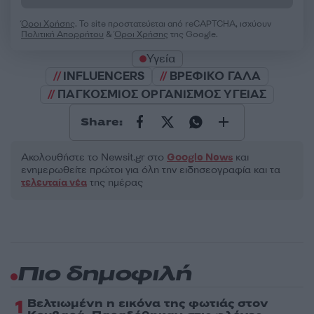
Όροι Χρήσης
. Το site προστατεύεται από reCAPTCHA, ισχύουν
Πολιτική Απορρήτου
&
Όροι Χρήσης
της Google.
Υγεία
INFLUENCERS
ΒΡΕΦΙΚΟ ΓΑΛΑ
ΠΑΓΚΟΣΜΙΟΣ ΟΡΓΑΝΙΣΜΟΣ ΥΓΕΙΑΣ
Share:
Ακολουθήστε το Νewsit.gr στο
Google News
και
ενημερωθείτε πρώτοι για όλη την ειδησεογραφία και τα
τελευταία νέα
της ημέρας
Πιο δημοφιλή
1
Βελτιωμένη η εικόνα της φωτιάς στον