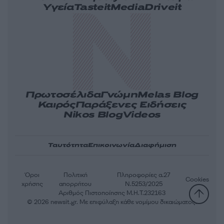
Υγεία
Tasteit
Media
Driveit
Πρωτοσέλιδα
Γνώμη
Melas Blog
Καιρός
Παράξενες Ειδήσεις
Nikos Blog
Videos
Ταυτότητα
Επικοινωνία
Διαφήμιση
Όροι
Πολιτική
Πληροφορίες α.27
Cookies
χρήσης
απορρήτου
Ν.5253/2025
Αριθμός Πιστοποίησης Μ.Η.Τ.232163
© 2026 newsit.gr. Με επιφύλαξη κάθε νομίμου δικαιώματος.