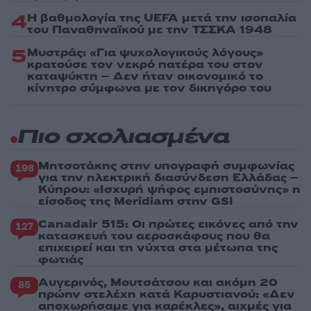
4
Η βαθμολογία της UEFA μετά την ισοπαλία
του Παναθηναϊκού με την ΤΣΣΚΑ 1948
5
Μυστράς: «Για ψυχολογικούς λόγους»
κρατούσε τον νεκρό πατέρα του στον
καταψύκτη – Δεν ήταν οικονομικό το
κίνητρο σύμφωνα με τον δικηγόρο του
Πιο σχολιασμένα
Μητσοτάκης στην υπογραφή συμφωνίας
198
για την ηλεκτρική διασύνδεση Ελλάδας –
Κύπρου: «Ισχυρή ψήφος εμπιστοσύνης» η
είσοδος της Meridiam στην GSI
Canadair 515: Οι πρώτες εικόνες από την
127
κατασκευή του αεροσκάφους που θα
επιχειρεί και τη νύχτα στα μέτωπα της
φωτιάς
Αυγερινός, Μουτσάτσου και ακόμη 20
85
πρώην στελέχη κατά Καρυστιανού: «Δεν
αποχωρήσαμε για καρέκλες», αιχμές για