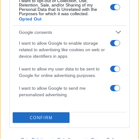
I want to opt-out of Collection, Use,
Retention, Sale, and/or Sharing of my
Αν τα χάσατε
Personal Data that Is Unrelated with the
Purposes for which it was collected.
Opted Out
Google consents
I want to allow Google to enable storage
related to advertising like cookies on web or
device identifiers in apps.
I want to allow my user data to be sent to
«Αφιέρωσε τη ζωή της στο
Αργολίδα: Προφυλακισ
Google for online advertising purposes.
να βοηθά ανθρώπους που
οι δύο κατηγορούμενοι
είχαν ανάγκη» - Η πρώτη
τη δολοφονία του
I want to allow Google to send me
δήλωση της οικογένειας
58χρονου ψυχολόγ
personalized advertising.
της 38χρονης Λίζα που
βρέθηκε νεκρή στην
Κυψέλη
CONFIRM
Σχόλια