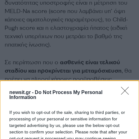
δυνατότητας υποστροφής είναι η μέτρηση του
MELD-Na score (score που λαμβάνει υπ’ όψη
κάποιες αιματολογικές παραμέτρους), το Child-
Pugh score και η ελαστογραφία ήπατος (ειδική
τεχνική υπερήχων που μετράει το βαθμό της
ηπατικής ίνωσης).
Σε περίπτωση που ο
ασθενής είναι τελικού
σταδίου και προκρίνεται για μεταμόσχευση
, θα
πρέπει να πληροί κάποιες προϋποθέσεις
(κατάλληλη ηλικία, να μην παρουσιάζει σοβαρές
newsit.gr -
Do Not Process My Personal
παθήσεις από το καρδιαγγειακό και αναπνευστικό
Information
σύστημα, να μην έχει ιστορικό καρκίνου ή αν έχει
να είναι υπό ίαση τα τελευταία 5 έτη κλπ.).
If you wish to opt-out of the sale, sharing to third parties, or
processing of your personal or sensitive information for
targeted advertising by us, please use the below opt-out
Ο ηπατοκυτταρικός καρκίνος δεν αποτελεί
section to confirm your selection. Please note that after your
αντένδειξη για μεταμόσχευση ήπατος εφ’ όσον
opt-out request is processed you may continue seeing