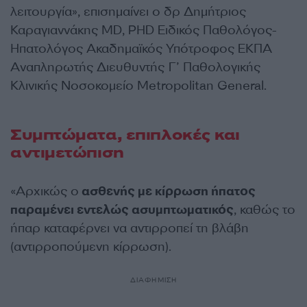
λειτουργία», επισημαίνει ο δρ Δημήτριος
Καραγιαννάκης MD, PHD Ειδικός Παθολόγος-
Ηπατολόγος Ακαδημαϊκός Υπότροφος ΕΚΠΑ
Αναπληρωτής Διευθυντής Γ’ Παθολογικής
Κλινικής Νοσοκομείο Metropolitan General.
Συμπτώματα, επιπλοκές και
αντιμετώπιση
«Αρχικώς ο
ασθενής με κίρρωση ήπατος
παραμένει εντελώς ασυμπτωματικός
, καθώς το
ήπαρ καταφέρνει να αντιρροπεί τη βλάβη
(αντιρροπούμενη κίρρωση).
ΔΙΑΦΗΜΙΣΗ