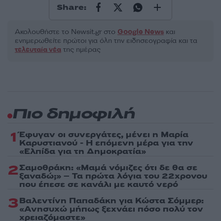
Share:
Ακολουθήστε το Νewsit.gr στο
Google News
και
ενημερωθείτε πρώτοι για όλη την ειδησεογραφία και τα
τελευταία νέα
της ημέρας
Πιο δημοφιλή
1
Έφυγαν οι συνεργάτες, μένει η Μαρία
Καρυστιανού - Η επόμενη μέρα για την
«Ελπίδα για τη Δημοκρατία»
2
Σαμοθράκη: «Μαμά νόμιζες ότι δε θα σε
ξαναδώ;» – Τα πρώτα λόγια του 22χρονου
που έπεσε σε κανάλι με καυτό νερό
3
Βαλεντίνη Παπαδάκη για Κώστα Σόμμερ:
«Ανησυχώ μήπως ξεχνάει πόσο πολύ τον
χρειαζόμαστε»