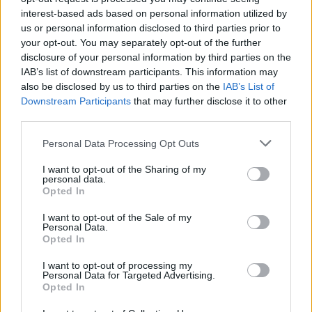
interest-based ads based on personal information utilized by
βρίσκεται εντός συγκεκριμένων κριτηρίων
us or personal information disclosed to third parties prior to
(κριτήρια του Μιλάνο), κάτι που πρακτικά σημαίνει
your opt-out. You may separately opt-out of the further
να μην έχει επεκταθεί σε τέτοιο βαθμό που να
disclosure of your personal information by third parties on the
δημιουργεί κίνδυνο υποτροπής στο μόσχευμα»,
IAB’s list of downstream participants. This information may
also be disclosed by us to third parties on the
IAB’s List of
καταλήγει ο δρ Καραγιαννάκης.
Downstream Participants
that may further disclose it to other
third parties.
ΔΙΑΦΗΜΙΣΗ
Please note that this website/app uses one or more Google
Personal Data Processing Opt Outs
services and may gather and store information including but
not limited to your visit or usage behaviour. You may click to
I want to opt-out of the Sharing of my
personal data.
grant or deny consent to Google and its third-party tags to
Opted In
use your data for below specified purposes in below Google
consent section.
I want to opt-out of the Sale of my
Personal Data.
Opted In
I want to opt-out of processing my
Personal Data for Targeted Advertising.
Opted In