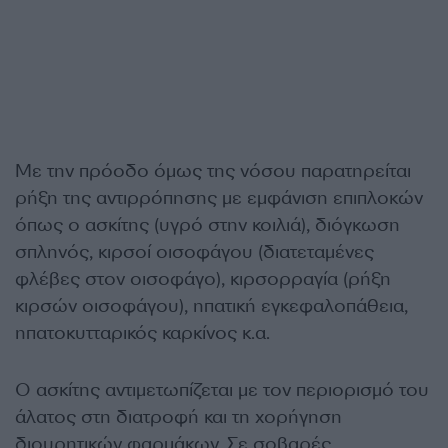
Με την πρόοδο όμως της νόσου παρατηρείται
ρήξη της αντιρρόπησης με εμφάνιση επιπλοκών
όπως ο ασκίτης (υγρό στην κοιλιά), διόγκωση
σπληνός, κιρσοί οισοφάγου (διατεταμένες
φλέβες στον οισοφάγο), κιρσορραγία (ρήξη
κιρσών οισοφάγου), ηπατική εγκεφαλοπάθεια,
ηπατοκυτταρικός καρκίνος κ.α.
Ο ασκίτης αντιμετωπίζεται με τον περιορισμό του
άλατος στη διατροφή και τη χορήγηση
διουρητικών φαρμάκων. Σε σοβαρές