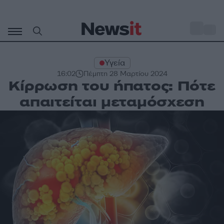
Μετάβαση
σε
o
31
περιεχόμενο
Υγεία
16:02
Πέμπτη 28 Μαρτίου 2024
Κίρρωση του ήπατος: Πότε
απαιτείται μεταμόσχεση