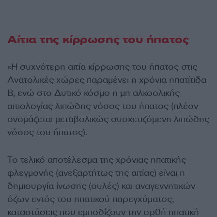
Αίτια της κίρρωσης του ήπατος
«Η συχνότερη αιτία κίρρωσης του ήπατος στις
Ανατολικές χώρες παραμένει η χρόνια ηπατίτιδα
Β, ενώ στο Δυτικό κόσμο η μη αλκοολικής
αιτιολογίας λιπώδης νόσος του ήπατος (πλέον
ονομάζεται μεταβολικώς συσχετιζόμενη λιπώδης
νόσος του ήπατος).
Το τελικό αποτέλεσμα της χρόνιας ηπατικής
φλεγμονής (ανεξαρτήτως της αιτίας) είναι η
δημιουργία ίνωσης (ουλές) και αναγεννητικών
όζων εντός του ηπατικού παρεγχύματος,
καταστάσεις που εμποδίζουν την ορθή ηπατική