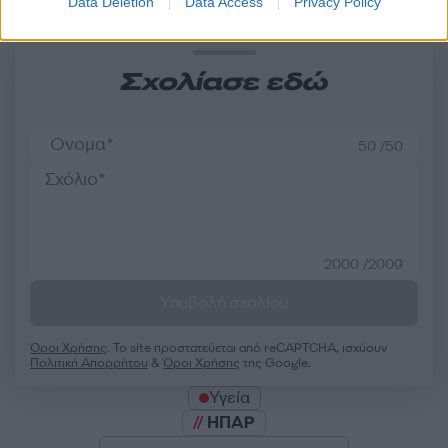
Data Deletion
Data Access
Privacy Policy
Σχολίασε εδώ
50 /50
2000 /2000
Υποβολή σχολίου
Όροι Χρήσης
. Το site προστατεύεται από reCAPTCHA, ισχύουν
Πολιτική Απορρήτου
&
Όροι Χρήσης
της Google.
Υγεία
ΗΠΑΡ