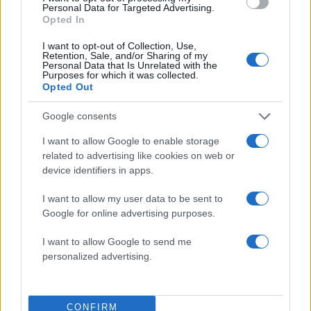
Personal Data for Targeted Advertising.
Opted In
I want to opt-out of Collection, Use,
Retention, Sale, and/or Sharing of my
Personal Data that Is Unrelated with the
Purposes for which it was collected.
Opted Out
Αν τα χάσατε
Google consents
I want to allow Google to enable storage
related to advertising like cookies on web or
device identifiers in apps.
I want to allow my user data to be sent to
Google for online advertising purposes.
I want to allow Google to send me
personalized advertising.
Στη ΓΑΔΑ η 46χρονη που
Τραμπ: «Ο πόλεμος με
κατηγορείται για
Ιράν θα τελειώσει αρκ
συμμετοχή στην τραγωδία
σύντομα – Εμείς ελέγχ
της Μαρφίν - Μεταφέρθηκε
τα Στενά του Ορμού
απευθείας από το
CONFIRM