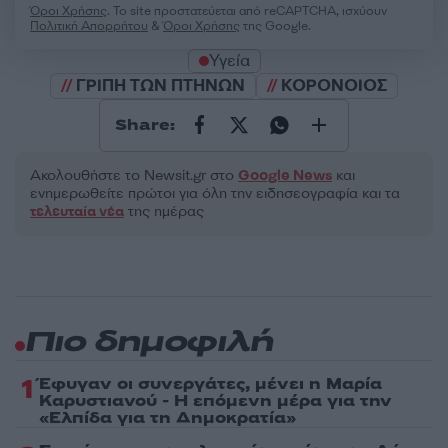
Όροι Χρήσης
. Το site προστατεύεται από reCAPTCHA, ισχύουν
Πολιτική Απορρήτου
&
Όροι Χρήσης
της Google.
Υγεία
ΓΡΙΠΗ ΤΩΝ ΠΤΗΝΩΝ
ΚΟΡΟΝΟΙΟΣ
Share:
Ακολουθήστε το Νewsit.gr στο
Google News
και
ενημερωθείτε πρώτοι για όλη την ειδησεογραφία και τα
τελευταία νέα
της ημέρας
Πιο δημοφιλή
1
Έφυγαν οι συνεργάτες, μένει η Μαρία
Καρυστιανού - Η επόμενη μέρα για την
«Ελπίδα για τη Δημοκρατία»