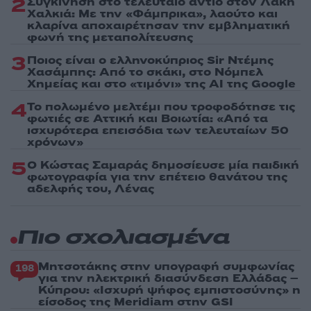
2
Συγκίνηση στο τελευταίο αντίο στον Λάκη
Χαλκιά: Με την «Φάμπρικα», λαούτο και
κλαρίνα αποχαιρέτησαν την εμβληματική
φωνή της μεταπολίτευσης
3
Ποιος είναι ο ελληνοκύπριος Sir Ντέμης
Χασάμπης: Από το σκάκι, στο Νόμπελ
Χημείας και στο «τιμόνι» της AI της Google
4
Το πολωμένο μελτέμι που τροφοδότησε τις
φωτιές σε Αττική και Βοιωτία: «Από τα
ισχυρότερα επεισόδια των τελευταίων 50
χρόνων»
5
Ο Κώστας Σαμαράς δημοσίευσε μία παιδική
φωτογραφία για την επέτειο θανάτου της
αδελφής του, Λένας
Πιο σχολιασμένα
Μητσοτάκης στην υπογραφή συμφωνίας
198
για την ηλεκτρική διασύνδεση Ελλάδας –
Κύπρου: «Ισχυρή ψήφος εμπιστοσύνης» η
είσοδος της Meridiam στην GSI