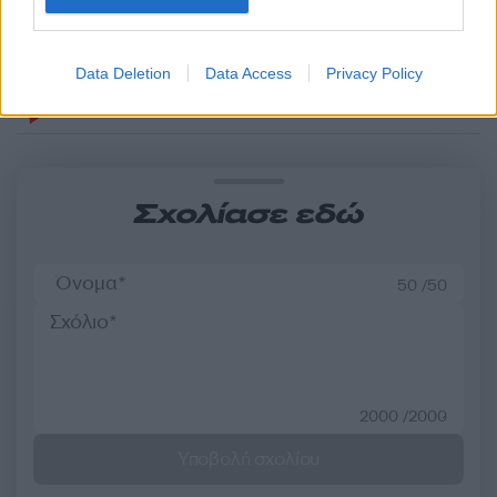
αεροδρόμιο
Data Deletion
Data Access
Privacy Policy
Σχόλια
Σχολίασε εδώ
50 /50
2000 /2000
Υποβολή σχολίου