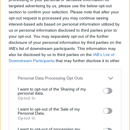
«Το θετικό σημείο με τη γρίπη, σε σύγκριση με
targeted advertising by us, please use the below opt-out
την COVID, είναι ότι έχουμε θέσει σε εφαρμογή
section to confirm your selection. Please note that after your
opt-out request is processed you may continue seeing
συγκεκριμένα προληπτικά μέτρα. Έχουμε έτοιμα
interest-based ads based on personal information utilized by
υποψήφια εμβόλια και ξέρουμε πώς να
us or personal information disclosed to third parties prior to
παρασκευάσουμε γρήγορα ένα εμβόλιο», είπε.
your opt-out. You may separately opt-out of the further
disclosure of your personal information by third parties on the
IAB’s list of downstream participants. This information may
«Έχουμε επίσης αποθέματα συγκεκριμένων
also be disclosed by us to third parties on the
IAB’s List of
αντιικών που, κατ΄αρχήν, θα είναι αποτελεσματικά
Downstream Participants
that may further disclose it to other
third parties.
απέναντι σε αυτόν τον ιό της γρίπης των πτηνών»,
πρόσθεσε.
Please note that this website/app uses one or more Google
Personal Data Processing Opt Outs
services and may gather and store information including but
ΔΙΑΦΗΜΙΣΗ
not limited to your visit or usage behaviour. You may click to
I want to opt-out of the Sharing of my
personal data.
grant or deny consent to Google and its third-party tags to
Opted In
use your data for below specified purposes in below Google
consent section.
I want to opt-out of the Sale of my
Personal Data.
Opted In
I want to opt-out of processing my