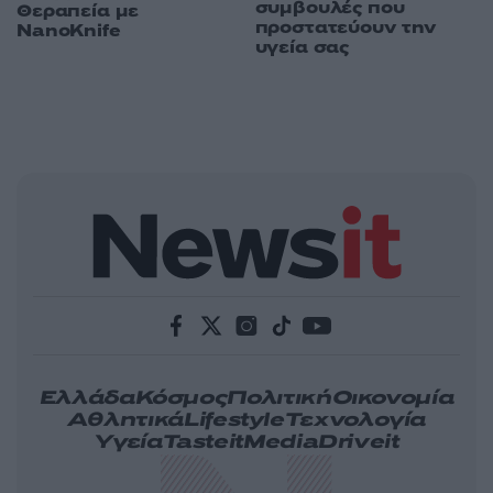
συμβουλές που
Θεραπεία με
προστατεύουν την
NanoKnife
υγεία σας
Ελλάδα
Κόσμος
Πολιτική
Οικονομία
Αθλητικά
Lifestyle
Τεχνολογία
Υγεία
Tasteit
Media
Driveit