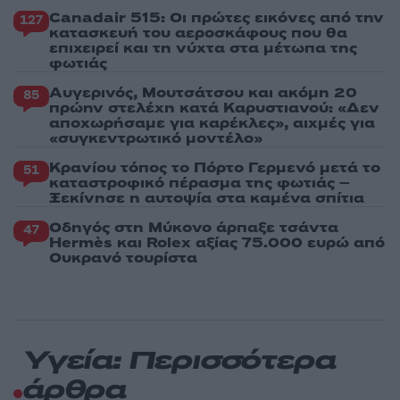
Canadair 515: Οι πρώτες εικόνες από την
127
κατασκευή του αεροσκάφους που θα
επιχειρεί και τη νύχτα στα μέτωπα της
φωτιάς
Αυγερινός, Μουτσάτσου και ακόμη 20
85
πρώην στελέχη κατά Καρυστιανού: «Δεν
αποχωρήσαμε για καρέκλες», αιχμές για
«συγκεντρωτικό μοντέλο»
Κρανίου τόπος το Πόρτο Γερμενό μετά το
51
καταστροφικό πέρασμα της φωτιάς –
Ξεκίνησε η αυτοψία στα καμένα σπίτια
Οδηγός στη Μύκονο άρπαξε τσάντα
47
Hermès και Rolex αξίας 75.000 ευρώ από
Ουκρανό τουρίστα
Υγεία: Περισσότερα
άρθρα