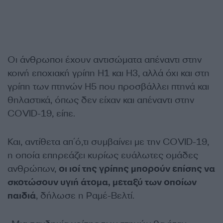
Οι άνθρωποι έχουν αντισώματα απέναντι στην
κοινή εποχιακή γρίπη H1 και Η3, αλλά όχι και στη
γρίπη των πτηνών H5 που προσβάλλει πτηνά και
θηλαστικά, όπως δεν είχαν και απέναντι στην
COVID-19, είπε.
Και, αντίθετα απ΄ό,τι συμβαίνει με την COVID-19,
η οποία επηρεάζει κυρίως ευάλωτες ομάδες
ανθρώπων,
οι ιοί της γρίπης μπορούν επίσης να
σκοτώσουν υγιή άτομα, μεταξύ των οποίων
παιδιά
, δήλωσε η Ραμέ-Βελτί.