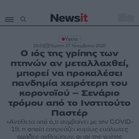
Μετάβαση
σε
o
28
περιεχόμενο
Υγεία
18:32
Πέμπτη 27 Νοεμβρίου 2025
Ο ιός της γρίπης των
πτηνών αν μεταλλαχθεί,
μπορεί να προκαλέσει
πανδημία χειρότερη του
κορονοϊού – Σενάριο
τρόμου από το Ινστιτούτο
Παστέρ
«Αντίθετα από ό,τι συμβαίνει με την COVID-
19, η οποία επηρεάζει κυρίως ευάλωτες
ομάδες ανθρώπων, οι ιοί της γρίπης