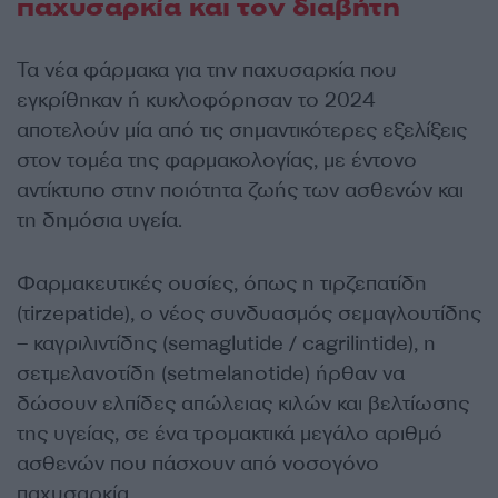
παχυσαρκία και τον διαβήτη
Τα νέα φάρμακα για την παχυσαρκία που
εγκρίθηκαν ή κυκλοφόρησαν το 2024
αποτελούν μία από τις σημαντικότερες εξελίξεις
στον τομέα της φαρμακολογίας, με έντονο
αντίκτυπο στην ποιότητα ζωής των ασθενών και
τη δημόσια υγεία.
Φαρμακευτικές ουσίες, όπως η τιρζεπατίδη
(τirzepatide), ο νέος συνδυασμός σεμαγλουτίδης
– καγριλιντίδης (semaglutide / cagrilintide), η
σετμελανοτίδη (setmelanotide) ήρθαν να
δώσουν ελπίδες απώλειας κιλών και βελτίωσης
της υγείας, σε ένα τρομακτικά μεγάλο αριθμό
ασθενών που πάσχουν από νοσογόνο
παχυσαρκία.