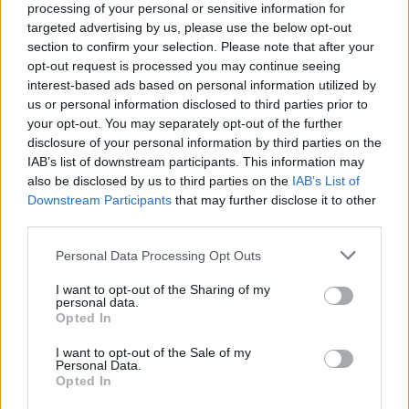
βιοϊατρικής έρευνας τα τελευταία 30 χρόνια»,
processing of your personal or sensitive information for
targeted advertising by us, please use the below opt-out
αναφέρει το επιστημονικό περιοδικό Nature.
section to confirm your selection. Please note that after your
opt-out request is processed you may continue seeing
interest-based ads based on personal information utilized by
6. Νέα φάρμακα για την άνοια:
us or personal information disclosed to third parties prior to
Φως στο σκοτάδι του Αλτσχάιμερ
your opt-out. You may separately opt-out of the further
disclosure of your personal information by third parties on the
IAB’s list of downstream participants. This information may
Η μάχη κατά της νόσου του Αλτσχάιμερ έκανε
also be disclosed by us to third parties on the
IAB’s List of
ένα σημαντικό βήμα μπροστά το 2024.
Downstream Participants
that may further disclose it to other
third parties.
Μετά από 20 χρόνια στασιμότητας στον τομέα
Please note that this website/app uses one or more Google
Personal Data Processing Opt Outs
services and may gather and store information including but
της θεραπείας της άνοιας, μια νέα κατηγορία
not limited to your visit or usage behaviour. You may click to
I want to opt-out of the Sharing of my
θεραπειών έλαβε έγκριση για τη νόσο Alzheimer.
personal data.
grant or deny consent to Google and its third-party tags to
Opted In
Είναι οι πρώτες θεραπείες που στοχεύουν σε
use your data for below specified purposes in below Google
consent section.
βιολογικούς παράγοντες που σχετίζονται με την
I want to opt-out of the Sale of my
Personal Data.
εκφύλιση του εγκεφάλου.
Opted In