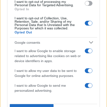
I want to opt-out of processing my
Με τα δύο μονοκλωνικά αντισώματα
Personal Data for Targeted Advertising.
Opted In
(donanemab και lecanemab), που στοχεύουν το
β-αμυλοειδές στον εγκέφαλο, έγινε
I want to opt-out of Collection, Use,
Retention, Sale, and/or Sharing of my
πραγματικότητα η επιβράδυνση της εξέλιξης της
Personal Data that Is Unrelated with the
Purposes for which it was collected.
νόσου.
Opted Out
Google consents
Για πρώτη φορά, ασθενείς και οικογένειες
ένιωσαν ότι δεν είναι πια ανίσχυροι απέναντι σε
I want to allow Google to enable storage
related to advertising like cookies on web or
αυτή την τρομακτική ασθένεια.
device identifiers in apps.
Οι μελέτες έδειξαν ότι οι θεραπείες αυτές
I want to allow my user data to be sent to
Google for online advertising purposes.
κατάφεραν τη μείωση της εξέλιξης των
συμπτωμάτων κατά 30-40% σε ήπιες μορφές
I want to allow Google to send me
Αλτσχάιμερ.
personalized advertising.