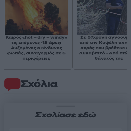
Καιρός «hot – dry – windy»
Σε 57χρονη αγνοούμ
τις επόμενες 48 ώρες:
από την Κυψέλη ανήκε
Αυξημένος ο κίνδυνος
σορός που βρέθηκε σ
φωτιάς, συναγερμός σε 6
Λυκαβηττό - Από πτώσ
περιφέρειες
θάνατός της
Σχόλια
Σχολίασε εδώ