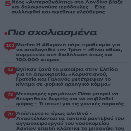
5
Νέος «Αντεροβγάλτης» στο Λονδίνο βίαζε
και δολοφονούσε ιερόδουλες – Είχε
συλληφθεί και αφέθηκε ελεύθερος
Πιο σχολιασμένα
Marfin: Η 46χρονη πήρε προθεσμία για
102
να απολογηθεί την Τρίτη – «Είναι αθώα,
συμμετείχε στη διαδήλωση όπως και
100.000 άτομα»
Βγήκαν ξανά τα μαχαίρια στην Ελπίδα
94
για τη Δημοκρατία: «Καρυστιανού,
Γρατσία και Γαλανός μετέτρεψαν το
κίνημα σε φοβικό αρχηγικό κόμμα»
Μεταφορές χρημάτων: Πότε μπορεί να
73
θεωρηθούν δωρεές και να επιβληθεί
φόρος – Τι ισχυεί για τις γονικές παροχές
Απίστευτο κι όμως αληθινό -
70
Aναστέλλονται τα τακτικά ραντεβού του
αγγειοχειρουργού του νοσοκομείου
Χανίων επειδή κλάπηκε το μηχανάκι του