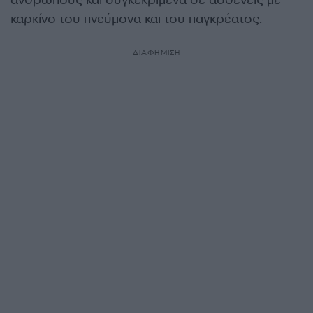
ανθρώπους και συγκεκριμένα σε ασθενείς με
καρκίνο του πνεύμονα και του παγκρέατος.
ΔΙΑΦΗΜΙΣΗ