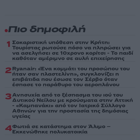
Πιο δημοφιλή
1
Σοκαριστική υπόθεση στην Κρήτη:
Τουρίστας ρωτούσε πόσο να πληρώσει για
να ασελγήσει σε 10χρονο κορίτσι - Το παιδί
καθόταν αμέριμνο σε αυλή επιχείρησης
2
Ryanair: «Ένα κομμάτι του προσώπου του
ήταν σαν πλαστελίνη», συγκλονίζει η
επιβάτιδα που έσωσε τον Σέρβο όταν
έσπασε το παράθυρο του αεροπλάνου
3
Ανησυχία από το ξέσπασμα του ιού του
Δυτικού Νείλου με κρούσματα στην Αττική
- «Καμπανάκι» από τον Ιατρικό Σύλλογο
Αθηνών για την προστασία της δημόσιας
υγείας
4
Φωτιά σε κατάστημα στον Άλιμο –
Εκκενώθηκε πολυκατοικία