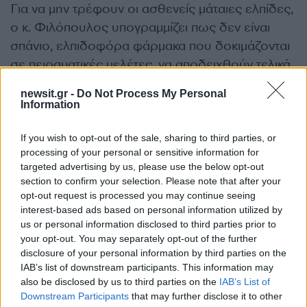
Για να μην τρέφουν οι ασθενείς μάταιες ελπίδες,
ο κ. Φιλόπουλος υπογραμμίζει πως δεν είναι
σπάνιο, ελπιδοφόρα φάρμακα που δοκιμάζονται
σε πειραματικές μελέτες, να αποδειχθούν τελικά
“άνθρακες”.
newsit.gr -
Do Not Process My Personal
Information
“Πολλά φάρμακα βλέπουμε αρχικά να είναι
If you wish to opt-out of the sale, sharing to third parties, or
αποτελεσματικά, αλλά αν ταυτόχρονα
processing of your personal or sensitive information for
συμβάλλουν και σε άλλες διαδικασίες και έχουν
targeted advertising by us, please use the below opt-out
ισχυρές παρενέργειες στον άνθρωπο, μπορεί να
section to confirm your selection. Please note that after your
μην κυκλοφορήσουν αυτές οι θεραπείες. Γι’
opt-out request is processed you may continue seeing
interest-based ads based on personal information utilized by
αυτό υπάρχουν αυτά τα στάδια των ερευνών για
us or personal information disclosed to third parties prior to
να είμαστε ασφαλείς. Εάν το φάρμακο αυτό
your opt-out. You may separately opt-out of the further
δηλαδή αποδειχθεί μεν αποτελεσματικό, αλλά
disclosure of your personal information by third parties on the
IAB’s list of downstream participants. This information may
έχει ισχυρές παρενέργειες δεν θα πάρει τελικά
also be disclosed by us to third parties on the
IAB’s List of
έγκριση”, εξηγεί ο Ευάγγελος Φιλόπουλος και
Downstream Participants
that may further disclose it to other
καταλήγει: