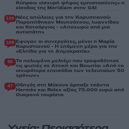
Κύπρου: «Ισχυρή ψήφος εμπιστοσύνης» η
είσοδος της Meridiam στην GSI
Νέες απώλειες για την Καρυστιανού:
130
Παραιτήθηκαν Μουτσάτσου, Ιωαννίδου
και Κοτσόργιος - «Αποχωρώ από μια
αυταπάτη»
Έφυγαν οι συνεργάτες, μένει η Μαρία
106
Καρυστιανού - Η επόμενη μέρα για την
«Ελπίδα για τη Δημοκρατία»
Το πολωμένο μελτέμι που τροφοδότησε
50
τις φωτιές σε Αττική και Βοιωτία: «Από τα
ισχυρότερα επεισόδια των τελευταίων 50
χρόνων»
Οδηγός στη Μύκονο άρπαξε τσάντα
47
Hermès και Rolex αξίας 75.000 ευρώ από
Ουκρανό τουρίστα
Υγεία: Περισσότερα