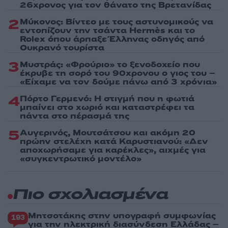
26χρονος για τον θάνατο της Βρετανίδας
2
Μύκονος: Βίντεο με τους αστυνομικούς να
εντοπίζουν την τσάντα Hermès και το
Rolex όπου άρπαξε Έλληνας οδηγός από
Ουκρανό τουρίστα
3
Μυστράς: «Φρούριο» το ξενοδοχείο που
έκρυβε τη σορό του 90χρονου ο γιος του –
«Είχαμε να τον δούμε πάνω από 3 χρόνια»
4
Πόρτο Γερμενό: Η στιγμή που η φωτιά
μπαίνει στο χωριό και καταστρέφει τα
πάντα στο πέρασμά της
5
Αυγερινός, Μουτσάτσου και ακόμη 20
πρώην στελέχη κατά Καρυστιανού: «Δεν
αποχωρήσαμε για καρέκλες», αιχμές για
«συγκεντρωτικό μοντέλο»
Πιο σχολιασμένα
Μητσοτάκης στην υπογραφή συμφωνίας
193
για την ηλεκτρική διασύνδεση Ελλάδας –