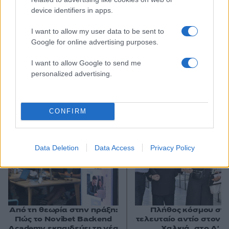
device identifiers in apps.
I want to allow my user data to be sent to
Google for online advertising purposes.
I want to allow Google to send me
personalized advertising.
Αν τα χάσατε
CONFIRM
Ανανεώθηκε πριν
19 λεπτά
Data Deletion
Data Access
Privacy Policy
Από τη θεωρία στην πράξη:
Πλήθος κόσμου στ
Πώς το Novibet Backend
τελευταίο αντίο στον 
Academy εκπαιδεύει τη νέα
Χαλκιά, στο Α'