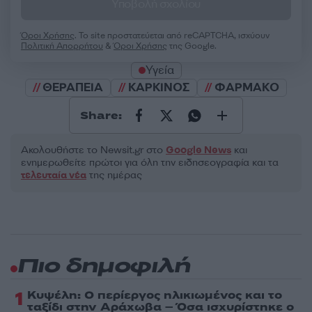
Υποβολή σχολίου
Όροι Χρήσης
. Το site προστατεύεται από reCAPTCHA, ισχύουν
Πολιτική Απορρήτου
&
Όροι Χρήσης
της Google.
Υγεία
ΘΕΡΑΠΕΙΑ
ΚΑΡΚΙΝΟΣ
ΦΑΡΜΑΚΟ
Share:
Ακολουθήστε το Νewsit.gr στο
Google News
και
ενημερωθείτε πρώτοι για όλη την ειδησεογραφία και τα
τελευταία νέα
της ημέρας
Πιο δημοφιλή
1
Κυψέλη: Ο περίεργος ηλικιωμένος και το
ταξίδι στην Αράχωβα – Όσα ισχυρίστηκε ο