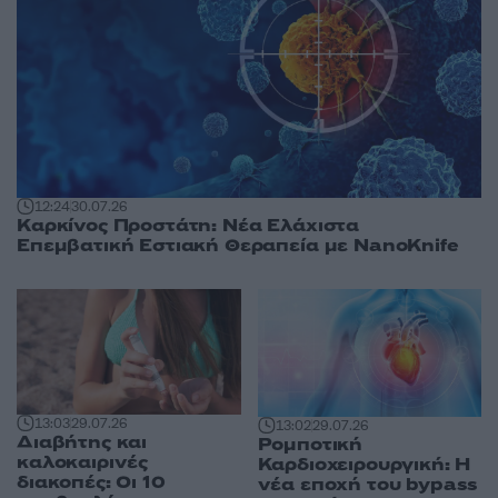
12:24
30.07.26
Καρκίνος Προστάτη: Νέα Ελάχιστα
Επεμβατική Εστιακή Θεραπεία με NanoKnife
13:03
29.07.26
13:02
29.07.26
Διαβήτης και
Ρομποτική
καλοκαιρινές
Καρδιοχειρουργική: Η
διακοπές: Οι 10
νέα εποχή του bypass