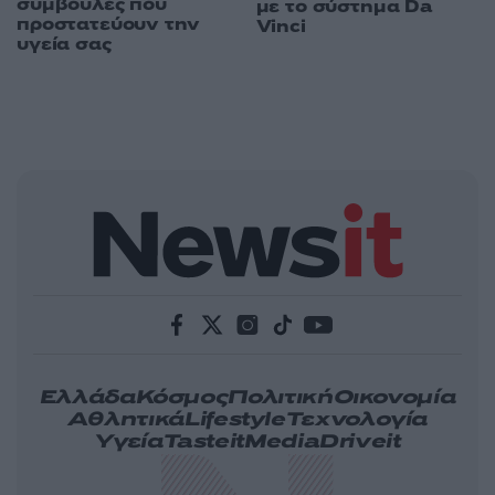
συμβουλές που
με το σύστημα Da
προστατεύουν την
Vinci
υγεία σας
Ελλάδα
Κόσμος
Πολιτική
Οικονομία
Αθλητικά
Lifestyle
Τεχνολογία
Υγεία
Tasteit
Media
Driveit