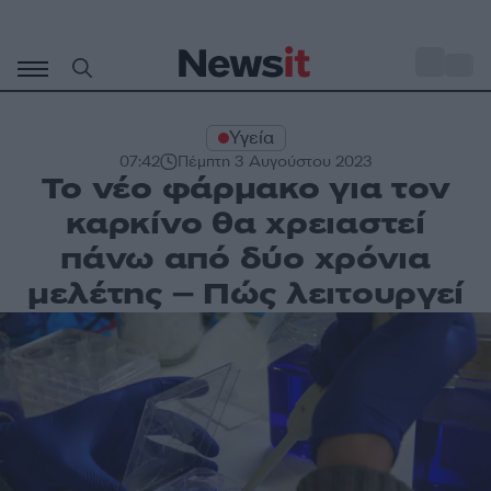
Μετάβαση
σε
o
33
περιεχόμενο
Υγεία
07:42
Πέμπτη 3 Αυγούστου 2023
Το νέο φάρμακο για τον
καρκίνο θα χρειαστεί
πάνω από δύο χρόνια
μελέτης – Πώς λειτουργεί