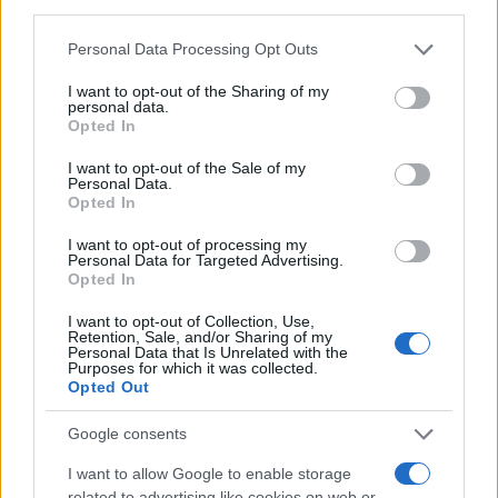
third parties.
Please note that this website/app uses one or more Google
Personal Data Processing Opt Outs
“Συχνά βγαίνουν παρόμοιες ανακοινώσεις που
services and may gather and store information including but
είναι και θριαμβευτικές και δίνονται πρόωρα
not limited to your visit or usage behaviour. You may click to
I want to opt-out of the Sharing of my
personal data.
grant or deny consent to Google and its third-party tags to
ενθαρρυντικά αποτελέσματα στη δημοσιότητα κι
Opted In
use your data for below specified purposes in below Google
αυτό πολλές φορές γίνεται για να επενδύσουν οι
consent section.
I want to opt-out of the Sale of my
επενδυτές ώστε να υπάρχουν χρήματα να
Personal Data.
Opted In
ολοκληρωθεί η έρευνα. Μακάρι, όμως, να μην
ισχύει αυτό και να είναι πράγματι η θεραπεία που
I want to opt-out of processing my
Personal Data for Targeted Advertising.
περιμένουμε. Ας είμαστε αισιόδοξοι”, καταλήγει.
Opted In
I want to opt-out of Collection, Use,
Της Γιάννας Σουλάκη / Πηγή: iatropedia.gr
Retention, Sale, and/or Sharing of my
Personal Data that Is Unrelated with the
Purposes for which it was collected.
ΔΙΑΦΗΜΙΣΗ
Opted Out
Google consents
I want to allow Google to enable storage
related to advertising like cookies on web or