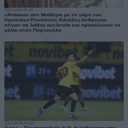
23:13
08.08.26
«Φιάσκο» στη Μαδέιρα με το γάμο του
Κριστιάνο Ρονάλντο: Χιλιάδες άνθρωποι
πήγαν σε λάθος εκκλησία και προκάλεσαν το
γέλιο στον Πορτογάλο
22:46
08.08.26
Άρης – Πανσερραϊκός 2-2: Αντέδρασαν στο