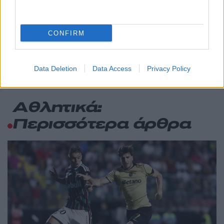
Χανίων επειδή κλάπηκε το μηχανάκι του
γιατρού
Σούπερ μάρκετ: Νέες μειώσεις τιμών –
CONFIRM
69
916 προϊόντα στην εθνική πρωτοβουλία,
ανάμεσά τους 130 σχολικά
Data Deletion
Data Access
Privacy Policy
Αθλητικά:
Περισσότερα άρθρα