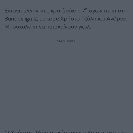
η
Έντονη ελληνική… χροιά είχε η 7
αγωνιστική στη
Bundesliga 2, με τους Χρήστο Τζόλη και Ανδρέα
Μπουχαλάκη να πετυχαίνουν γκολ.
ΔΙΑΦΗΜΙΣΗ
Ο Χρήστος Τζόλης σκόραρε για 4ο συνεχόμενο