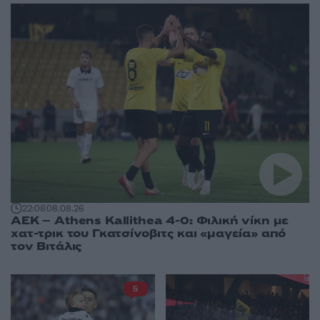
22:08
08.08.26
ΑΕΚ – Athens Kallithea 4-0: Φιλική νίκη με
χατ-τρικ του Γκατσίνοβιτς και «μαγεία» από
τον Βιτάλις
5