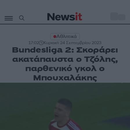
Μετάβαση
σε
o
31
περιεχόμενο
Αθλητικά
17:02
Κυριακή 24 Σεπτεμβρίου 2023
Bundesliga 2: Σκοράρει
ακατάπαυστα ο Τζόλης,
παρθενικό γκολ ο
Μπουχαλάκης