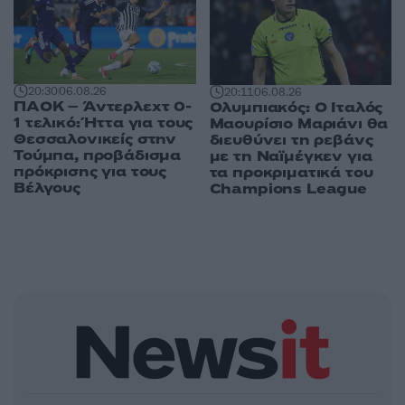
20:30
06.08.26
20:11
06.08.26
ΠΑΟΚ – Άντερλεχτ 0-
Ολυμπιακός: Ο Ιταλός
1 τελικό: Ήττα για τους
Μαουρίσιο Μαριάνι θα
Θεσσαλονικείς στην
διευθύνει τη ρεβάνς
Τούμπα, προβάδισμα
με τη Ναϊμέγκεν για
πρόκρισης για τους
τα προκριματικά του
Βέλγους
Champions League