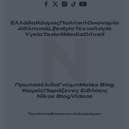
Ελλάδα
Κόσμος
Πολιτική
Οικονομία
Αθλητικά
Lifestyle
Τεχνολογία
Υγεία
Tasteit
Media
Driveit
Πρωτοσέλιδα
Γνώμη
Melas Blog
Καιρός
Παράξενες Ειδήσεις
Nikos Blog
Videos
Ταυτότητα
Επικοινωνία
Διαφήμιση