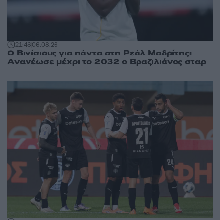
21:46
06.08.26
Ο Βινίσιους για πάντα στη Ρεάλ Μαδρίτης:
Ανανέωσε μέχρι το 2032 ο Βραζιλιάνος σταρ