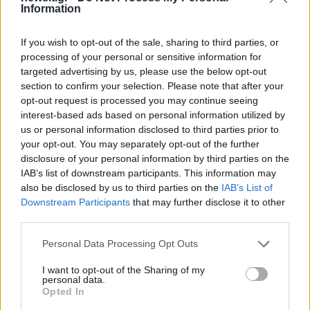
ΠΑΡΙ ΣΕΝ ΖΕΡΜΕΝ
Information
Share:
If you wish to opt-out of the sale, sharing to third parties, or
processing of your personal or sensitive information for
Ακολουθήστε το Νewsit.gr στο
Google News
και
targeted advertising by us, please use the below opt-out
ενημερωθείτε πρώτοι για όλη την ειδησεογραφία και τα
section to confirm your selection. Please note that after your
τελευταία νέα
της ημέρας
opt-out request is processed you may continue seeing
interest-based ads based on personal information utilized by
us or personal information disclosed to third parties prior to
your opt-out. You may separately opt-out of the further
disclosure of your personal information by third parties on the
IAB’s list of downstream participants. This information may
Πιο δημοφιλή
also be disclosed by us to third parties on the
IAB’s List of
Downstream Participants
that may further disclose it to other
1
Έφυγαν οι συνεργάτες, μένει η Μαρία
third parties.
Καρυστιανού - Η επόμενη μέρα για την
«Ελπίδα για τη Δημοκρατία»
Please note that this website/app uses one or more Google
Personal Data Processing Opt Outs
2
services and may gather and store information including but
Σαμοθράκη: «Μαμά νόμιζες ότι δε θα σε
ξαναδώ;» – Τα πρώτα λόγια του 22χρονου
not limited to your visit or usage behaviour. You may click to
I want to opt-out of the Sharing of my
που έπεσε σε κανάλι με καυτό νερό
personal data.
grant or deny consent to Google and its third-party tags to
Opted In
use your data for below specified purposes in below Google
3
Συγκίνηση στο τελευταίο αντίο στον Λάκη