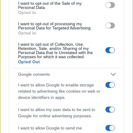
consent section.
Χαλκιά: Με την «Φάμπρικα», λαούτο και
I want to opt-out of the Sale of my
κλαρίνα αποχαιρέτησαν την εμβληματική
Personal Data.
φωνή της μεταπολίτευσης
Opted In
4
Η βαθμολογία της UEFA μετά την ισοπαλία
I want to opt-out of processing my
του Παναθηναϊκού με την ΤΣΣΚΑ 1948
Personal Data for Targeted Advertising.
Opted In
5
Μυστράς: «Για ψυχολογικούς λόγους»
κρατούσε τον νεκρό πατέρα του στον
I want to opt-out of Collection, Use,
καταψύκτη – Δεν ήταν οικονομικό το
Retention, Sale, and/or Sharing of my
κίνητρο σύμφωνα με τον δικηγόρο του
Personal Data that Is Unrelated with the
Purposes for which it was collected.
Opted Out
Πιο σχολιασμένα
Google consents
Μητσοτάκης στην υπογραφή συμφωνίας
I want to allow Google to enable storage
198
για την ηλεκτρική διασύνδεση Ελλάδας –
related to advertising like cookies on web or
Κύπρου: «Ισχυρή ψήφος εμπιστοσύνης» η
device identifiers in apps.
είσοδος της Meridiam στην GSI
I want to allow my user data to be sent to
Canadair 515: Οι πρώτες εικόνες από την
127
κατασκευή του αεροσκάφους που θα
Google for online advertising purposes.
επιχειρεί και τη νύχτα στα μέτωπα της
φωτιάς
I want to allow Google to send me