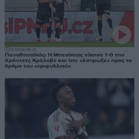
22:06
06.08.26
Παναθηναϊκός: Η Μπεσίκτας νίκησε 1-0 την
Χράντετς Κράλοβε και την «έσπρωξε» προς το
δρόμο του «τριφυλλιού»