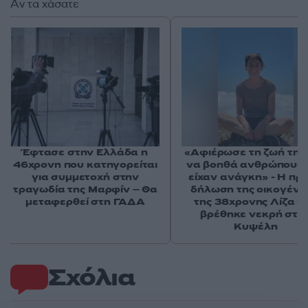
Αν τα χάσατε
Έφτασε στην Ελλάδα η
«Αφιέρωσε τη ζωή της
46χρονη που κατηγορείται
να βοηθά ανθρώπους 
για συμμετοχή στην
είχαν ανάγκη» - Η πρ
τραγωδία της Μαρφίν – Θα
δήλωση της οικογένε
μεταφερθεί στη ΓΑΔΑ
της 38χρονης Λίζα π
βρέθηκε νεκρή στη
Κυψέλη
Σχόλια