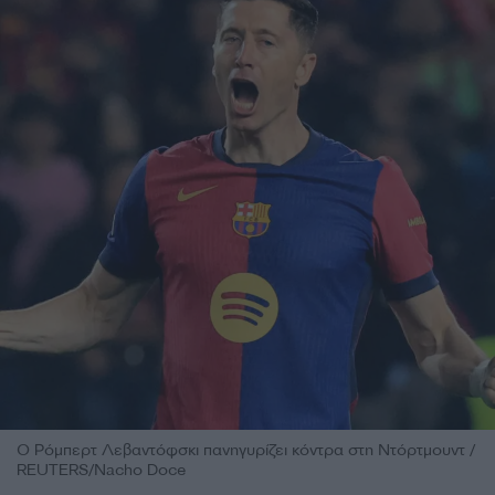
Ο Ρόμπερτ Λεβαντόφσκι πανηγυρίζει κόντρα στη Ντόρτμουντ /
REUTERS/Nacho Doce