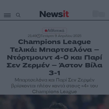
Μετάβαση
σε
o
31
περιεχόμενο
Αθλητικά
21:49
Τετάρτη 9 Απριλίου 2025
Champions League
Τελικά: Μπαρτσελόνα –
Ντόρτμουντ 4-0 και Παρί
Σεν Ζερμέν – Άστον Βίλα
3-1
Μπαρτσελόνα και Παρί Σεν Ζερμέν
βρίσκονται πλέον κοντά στους «4» του
Champions League