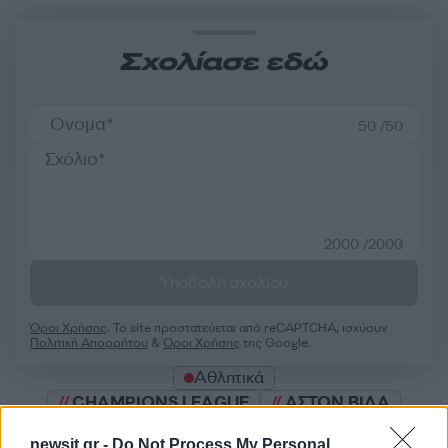
Σχολίασε εδώ
50 /50
2000 /2000
Υποβολή σχολίου
Όροι Χρήσης
. Το site προστατεύεται από reCAPTCHA, ισχύουν
Πολιτική Απορρήτου
&
Όροι Χρήσης
της Google.
Αθλητικά
CHAMPIONS LEAGUE
ΑΣΤΟΝ ΒΙΛΑ
ΜΠΑΡΤΣΕΛΟΝΑ
ΝΤΟΡΤΜΟΥΝΤ
newsit.gr -
Do Not Process My Personal