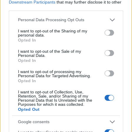
Downstream Participants
that may further disclose it to other
third parties.
Please note that this website/app uses one or more Google
Personal Data Processing Opt Outs
services and may gather and store information including but
not limited to your visit or usage behaviour. You may click to
I want to opt-out of the Sharing of my
personal data.
grant or deny consent to Google and its third-party tags to
Opted In
use your data for below specified purposes in below Google
consent section.
I want to opt-out of the Sale of my
Personal Data.
Opted In
10
I want to opt-out of processing my
Personal Data for Targeted Advertising.
Opted In
I want to opt-out of Collection, Use,
Retention, Sale, and/or Sharing of my
Personal Data that Is Unrelated with the
Purposes for which it was collected.
Opted Out
Google consents