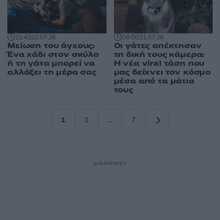
11:42
22.07.26
09:00
21.07.26
Μείωση του άγχους:
Οι γάτες απέκτησαν
Ένα χάδι στον σκύλο
τη δική τους κάμερα:
ή τη γάτα μπορεί να
Η νέα viral τάση που
αλλάξει τη μέρα σας
μας δείχνει τον κόσμο
μέσα από τα μάτια
τους
1
2
…
7
Σελίδα
Σελίδα
Σελίδα
ΔΙΑΦΗΜΙΣΗ