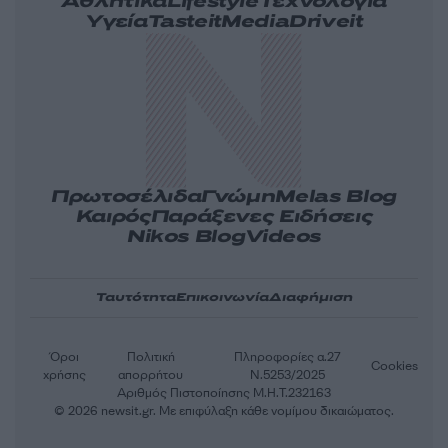
Αθλητικά
Lifestyle
Τεχνολογία
Υγεία
Tasteit
Media
Driveit
Πρωτοσέλιδα
Γνώμη
Melas Blog
Καιρός
Παράξενες Ειδήσεις
Nikos Blog
Videos
Ταυτότητα
Επικοινωνία
Διαφήμιση
Όροι
Πολιτική
Πληροφορίες α.27
Cookies
χρήσης
απορρήτου
Ν.5253/2025
Αριθμός Πιστοποίησης Μ.Η.Τ.232163
© 2026 newsit.gr. Με επιφύλαξη κάθε νομίμου δικαιώματος.