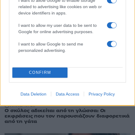
I want to allow Google to enable storage
12:38
28.07.26
related to advertising like cookies on web or
Αδέσποτα και Δήμοι: Πότε γεννάται η ευθύνη
device identifiers in apps.
για αποζημίωση και τι προβλέπει το ισχύον
νομικό πλαίσιο
I want to allow my user data to be sent to
Google for online advertising purposes.
10
I want to allow Google to send me
personalized advertising.
CONFIRM
Data Deletion
Data Access
Privacy Policy
09:00
27.07.26
Ο σκύλος αδικείται από τη γλώσσα: Οι
εκφράσεις που τον παρουσιάζουν διαφορετικά
από τη γάτα