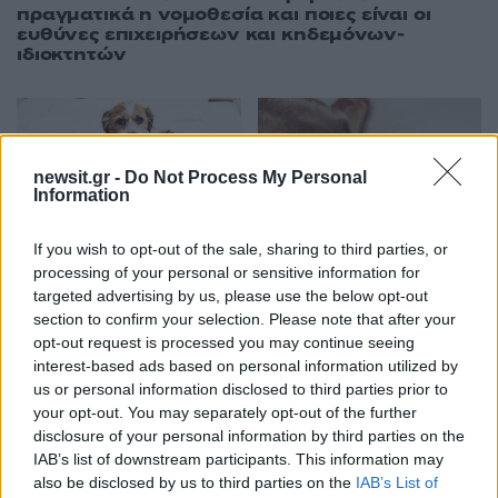
πραγματικά η νομοθεσία και ποιες είναι οι
ευθύνες επιχειρήσεων και κηδεμόνων-
ιδιοκτητών
newsit.gr -
Do Not Process My Personal
Information
10:00
30.07.26
09:00
29.07.26
Διακοπές χωρίς άγχος
Οι σκύλοι μπορεί να
If you wish to opt-out of the sale, sharing to third parties, or
για τα κατοικίδια: Πώς
πάθουν ηλιακό
processing of your personal or sensitive information for
να επιλέξετε τη
έγκαυμα – Και δεν
targeted advertising by us, please use the below opt-out
σωστή φροντίδα όσο
κινδυνεύουν μόνο οι
section to confirm your selection. Please note that after your
λείπετε
άτριχες φυλές
opt-out request is processed you may continue seeing
interest-based ads based on personal information utilized by
us or personal information disclosed to third parties prior to
your opt-out. You may separately opt-out of the further
ΔΙΑΦΗΜΙΣΗ
disclosure of your personal information by third parties on the
IAB’s list of downstream participants. This information may
also be disclosed by us to third parties on the
IAB’s List of