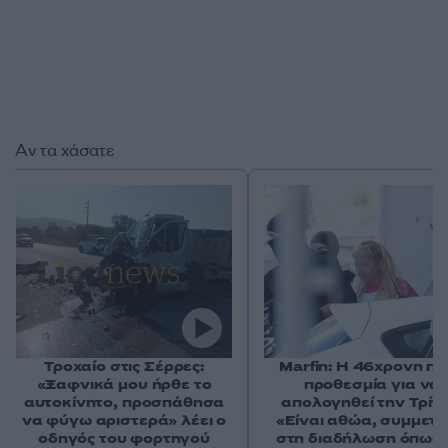
Αν τα χάσατε
Τροχαίο στις Σέρρες:
Marfin: Η 46χρονη πή
«Ξαφνικά μου ήρθε το
προθεσμία για να
αυτοκίνητο, προσπάθησα
απολογηθεί την Τρίτη
να φύγω αριστερά» λέει ο
«Είναι αθώα, συμμετε
οδηγός του φορτηγού
στη διαδήλωση όπως 