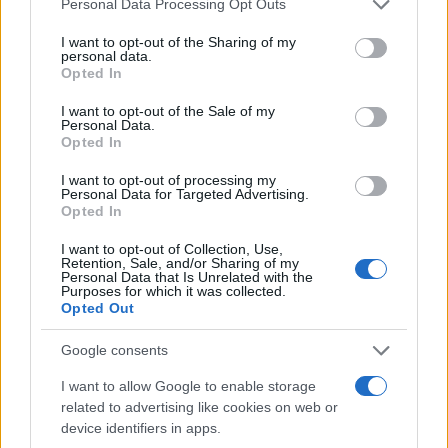
2
Personal Data Processing Opt Outs
δύο καταθέσεις «κλειδί» της συζύγου του
services and may gather and store information including but
26χρονου Αφγανού – Το στίγμα του
not limited to your visit or usage behaviour. You may click to
I want to opt-out of the Sharing of my
κινητού, η θεία από την Ινδία και τα
personal data.
grant or deny consent to Google and its third-party tags to
απειλητικά μηνύματα
Opted In
use your data for below specified purposes in below Google
3
Η Ελένη Φωτοπούλου ευχήθηκε για τη
consent section.
I want to opt-out of the Sale of my
γιορτή του Άκη Παυλόπουλου: «Δεκαπέντε
Personal Data.
χρόνια μου διδάσκει υπομονή και αγάπη»
Opted In
4
«Αφιέρωσε τη ζωή της στο να βοηθά
I want to opt-out of processing my
ανθρώπους που είχαν ανάγκη» - Η πρώτη
Personal Data for Targeted Advertising.
δήλωση της οικογένειας της 38χρονης
Opted In
Λίζα που βρέθηκε νεκρή στην Κυψέλη
5
Αριστοτέλης Δαμίγος: Στο Αποτεφρωτήριο
I want to opt-out of Collection, Use,
Retention, Sale, and/or Sharing of my
Ριτσώνας το «ύστατο χαίρε» στον Έλληνα
Personal Data that Is Unrelated with the
σύνδεσμο του ελικοπτέρου που έπεσε στην
Purposes for which it was collected.
Ψάθα
Opted Out
Google consents
Πιο σχολιασμένα
I want to allow Google to enable storage
related to advertising like cookies on web or
Μητσοτάκης στην υπογραφή συμφωνίας
198
για την ηλεκτρική διασύνδεση Ελλάδας –
device identifiers in apps.
Κύπρου: «Ισχυρή ψήφος εμπιστοσύνης» η