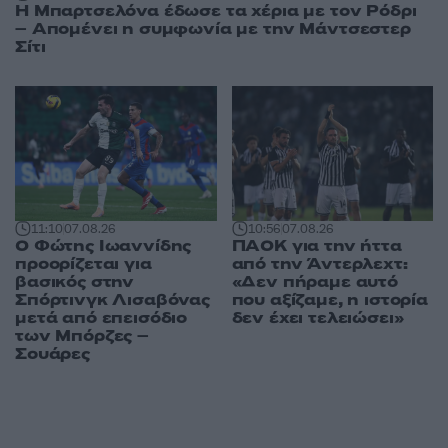
Η Μπαρτσελόνα έδωσε τα χέρια με τον Ρόδρι
– Απομένει η συμφωνία με την Μάντσεστερ
Σίτι
11:10
07.08.26
10:56
07.08.26
Ο Φώτης Ιωαννίδης
ΠΑΟΚ για την ήττα
προορίζεται για
από την Άντερλεχτ:
βασικός στην
«Δεν πήραμε αυτό
Σπόρτινγκ Λισαβόνας
που αξίζαμε, η ιστορία
μετά από επεισόδιο
δεν έχει τελειώσει»
των Μπόρζες –
Σουάρες