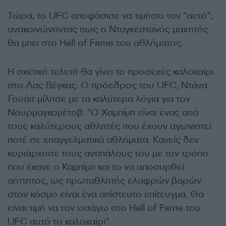
Τώρα, το
UFC
αποφάσισε να τιμήσει τον “αετό”,
ανακοινώνοντας πως ο Νταγκεστανός μαχητής
θα μπει στο
Hall of Fame
του αθλήματος.
Η σχετική τελετή θα γίνει το προσεχές καλοκαίρι
στο Λας Βέγκας. Ο πρόεδρος του UFC, Ντάνα
Γουάιτ μίλησε με τα καλύτερα λόγια για τον
Νουρμαγκομέτοβ. “Ο Χαμπίμπ είναι ένας από
τους καλύτερους αθλητές που έχουν αγωνιστεί
ποτέ σε επαγγελματικά αθλήματα. Κανείς δεν
κυριάρχησε τους αντιπάλους του με τον τρόπο
που έκανε ο Καμπίμπ και το να αποσυρθεί
αήττητος, ως πρωταθλητής ελαφρών βαρών
στον κόσμο είναι ένα απίστευτο επίτευγμα. Θα
είναι τιμή να τον εισάγω στο Hall of Fame του
UFC αυτό το καλοκαίρι”.