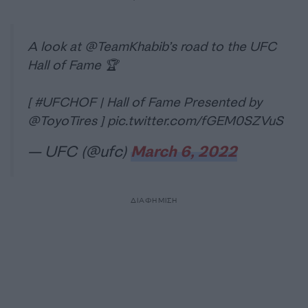
A look at
@TeamKhabib
’s road to the UFC
Hall of Fame 🏆
[
#UFCHOF
| Hall of Fame Presented by
@ToyoTires
]
pic.twitter.com/fGEM0SZVuS
— UFC (@ufc)
March 6, 2022
ΔΙΑΦΗΜΙΣΗ