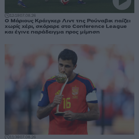
12:19
07.08.26
Ο Μάριους Κράιγκερ Λιντ της Ρούναβικ παίζει
χωρίς χέρι, σκόραρε στο Conference League
και έγινε παράδειγμα προς μίμηση
11:39
07.08.26