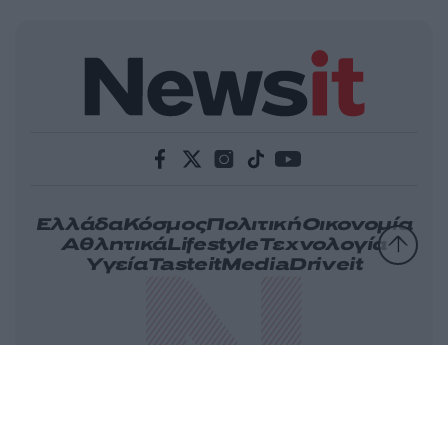
Ελλάδα
Κόσμος
Πολιτική
Οικονομία
Αθλητικά
Lifestyle
Τεχνολογία
Υγεία
Tasteit
Media
Driveit
Πρωτοσέλιδα
Γνώμη
Melas Blog