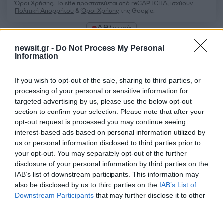
Όροι Χρήσης
. Το site προστατεύεται από reCAPTCHA, ισχύουν
Πολιτική Απορρήτου
&
Όροι Χρήσης
της Google.
Αθλητικά
UFC
ΝΟΥΡΜΑΓΚΟΜΕΝΤΟΦ
newsit.gr -
Do Not Process My Personal
Information
Share:
If you wish to opt-out of the sale, sharing to third parties, or
Ακολουθήστε το Νewsit.gr στο
Google News
και
processing of your personal or sensitive information for
ενημερωθείτε πρώτοι για όλη την ειδησεογραφία και τα
targeted advertising by us, please use the below opt-out
τελευταία νέα
της ημέρας
section to confirm your selection. Please note that after your
opt-out request is processed you may continue seeing
interest-based ads based on personal information utilized by
us or personal information disclosed to third parties prior to
your opt-out. You may separately opt-out of the further
disclosure of your personal information by third parties on the
Πιο δημοφιλή
IAB’s list of downstream participants. This information may
also be disclosed by us to third parties on the
IAB’s List of
1
Ο Κώστας Σαμαράς δημοσίευσε μία παιδική
Downstream Participants
that may further disclose it to other
φωτογραφία για την επέτειο θανάτου της
αδελφής του, Λένας
third parties.
Δολοφονία Βρετανίδας στην Κυψέλη: Οι
Please note that this website/app uses one or more Google