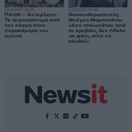
16:40
07.08.26
16:22
07.08.26
ΠΑΟΚ – Άντερλεχτ:
Φυσικοθεραπευτής
Το χειροκρότημα από
Ντιέγκο Μαραντόνα:
τον κόσμο στην
«Δεν σηκωνόταν από
παρακάμερα του
το κρεβάτι, δεν ήθελε
αγώνα
να φάει, ούτε να
πλυθεί»