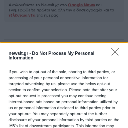
Ακολουθήστε το Νewsit.gr στο
Google News
και
ενημερωθείτε πρώτοι για όλη την ειδησεογραφία και τα
τελευταία νέα
της ημέρας
Πιο δημοφιλή
newsit.gr -
Do Not Process My Personal
Information
1
Η Ελένη Φωτοπούλου ευχήθηκε για τη
γιορτή του Άκη Παυλόπουλου: «Δεκαπέντε
If you wish to opt-out of the sale, sharing to third parties, or
χρόνια μου διδάσκει υπομονή και αγάπη»
processing of your personal or sensitive information for
2
Αριστοτέλης Δαμίγος: Στο Αποτεφρωτήριο
targeted advertising by us, please use the below opt-out
Ριτσώνας το «ύστατο χαίρε» στον Έλληνα
section to confirm your selection. Please note that after your
σύνδεσμο του ελικοπτέρου που έπεσε στην
opt-out request is processed you may continue seeing
Ψάθα
interest-based ads based on personal information utilized by
3
Η Αγγελική Ηλιάδη περιγράφει το θαύμα
us or personal information disclosed to third parties prior to
που έζησε και πώς είδε τον Χριστό μπροστά
your opt-out. You may separately opt-out of the further
της: «Ήταν ό,τι πιο όμορφο έχω δει στη ζωή
disclosure of your personal information by third parties on the
μου»
IAB’s list of downstream participants. This information may