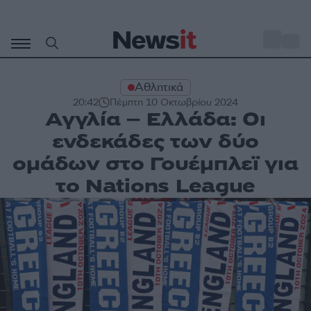
Μετάβαση
σε
o
34
περιεχόμενο
Αθλητικά
20:42
Πέμπτη 10 Οκτωβρίου 2024
Αγγλία – Ελλάδα: Οι
ενδεκάδες των δύο
ομάδων στο Γουέμπλεϊ για
το Nations League