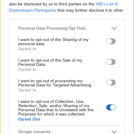
4
Ο Γιάννης Φακίνος αποκάλυψε πώς έγινε
also be disclosed by us to third parties on the
IAB’s List of
viral το τραγούδι του «Λογαριασμός» που
Downstream Participants
that may further disclose it to other
ερμηνεύει η Κατερίνα Λιόλιου
third parties.
5
Σέρρες: Βίντεο ντοκουμέντο από το
Please note that this website/app uses one or more Google
τροχαίο με νεκρούς μητέρα και γιο – Ο
Personal Data Processing Opt Outs
services and may gather and store information including but
οδηγός του φορτηγού κατέγραψε τη
σύγκρουση
not limited to your visit or usage behaviour. You may click to
I want to opt-out of the Sharing of my
personal data.
grant or deny consent to Google and its third-party tags to
Opted In
use your data for below specified purposes in below Google
consent section.
Πιο σχολιασμένα
I want to opt-out of the Sale of my
Personal Data.
Opted In
Έφυγαν οι συνεργάτες, μένει η Μαρία
184
Καρυστιανού - Η επόμενη μέρα για την
I want to opt-out of processing my
«Ελπίδα για τη Δημοκρατία»
Personal Data for Targeted Advertising.
Opted In
Canadair 515: Οι πρώτες εικόνες από την
130
κατασκευή του αεροσκάφους που θα
I want to opt-out of Collection, Use,
επιχειρεί και τη νύχτα στα μέτωπα της
Retention, Sale, and/or Sharing of my
φωτιάς
Personal Data that Is Unrelated with the
Purposes for which it was collected.
Marfin: Η 46χρονη πήρε προθεσμία για
93
Opted Out
να απολογηθεί την Τρίτη – «Είναι αθώα,
συμμετείχε στη διαδήλωση όπως και
Google consents
100.000 άτομα»