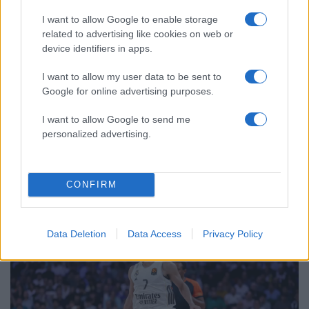
Μεταφορές χρημάτων: Πότε μπορεί να
I want to allow Google to enable storage
70
θεωρηθούν δωρεές και να επιβληθεί
related to advertising like cookies on web or
φόρος – Τι ισχυεί για τις γονικές παροχές
device identifiers in apps.
Το πολωμένο μελτέμι που τροφοδότησε
59
I want to allow my user data to be sent to
τις φωτιές σε Αττική και Βοιωτία: «Από τα
ισχυρότερα επεισόδια των τελευταίων 50
Google for online advertising purposes.
χρόνων»
I want to allow Google to send me
personalized advertising.
Αθλητικά:
CONFIRM
Περισσότερα άρθρα
Data Deletion
Data Access
Privacy Policy