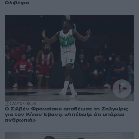
Ολιβέιρα
17:14
07.08.26
Ο Σιλβέν Φρανσίσκο αποθέωσε τη Ζαλγκίρις
για τον Κίναν Έβανς: «Απέδειξε ότι υπάρχει
ανθρωπιά»