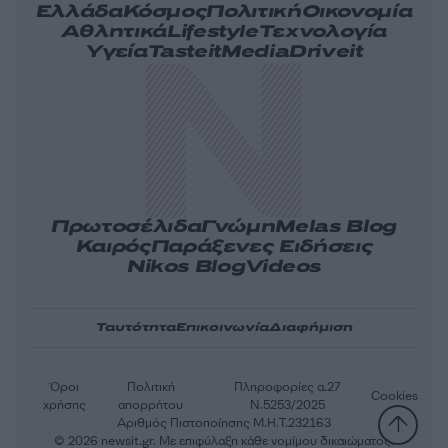
Ελλάδα
Κόσμος
Πολιτική
Οικονομία
Αθλητικά
Lifestyle
Τεχνολογία
Υγεία
Tasteit
Media
Driveit
Πρωτοσέλιδα
Γνώμη
Melas Blog
Καιρός
Παράξενες Ειδήσεις
Nikos Blog
Videos
Ταυτότητα
Επικοινωνία
Διαφήμιση
Όροι
Πολιτική
Πληροφορίες α.27
Cookies
χρήσης
απορρήτου
Ν.5253/2025
Αριθμός Πιστοποίησης Μ.Η.Τ.232163
© 2026 newsit.gr. Με επιφύλαξη κάθε νομίμου δικαιώματος.