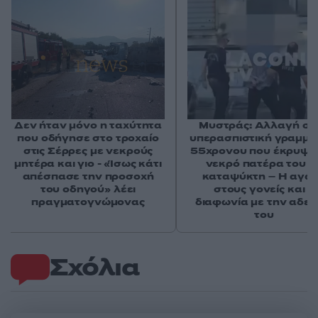
Δεν ήταν μόνο η ταχύτητα
Μυστράς: Αλλαγή στ
που οδήγησε στο τροχαίο
υπερασπιστική γραμμή
στις Σέρρες με νεκρούς
55χρονου που έκρυψε
μητέρα και γιο - «Ίσως κάτι
νεκρό πατέρα του σ
απέσπασε την προσοχή
καταψύκτη – Η αγά
του οδηγού» λέει
στους γονείς και η
πραγματογνώμονας
διαφωνία με την αδε
του
Σχόλια