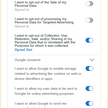
consent section.
I want to opt-out of the Sale of my
Personal Data.
Πρωί
Opted In
I want to opt-out of processing my
12.00 60 μ. (Α) 7αθλου
Personal Data for Targeted Advertising.
Opted In
12.18 60 μ. εμπ. (Γ) 5αθλου
I want to opt-out of Collection, Use,
Retention, Sale, and/or Sharing of my
Personal Data that Is Unrelated with the
Purposes for which it was collected.
12.35 60 μ. (Γ) προκριματικός Σπανουδάκη
Opted Out
Google consents
12.40 Μήκος (Α) 7αθλου
I want to allow Google to enable storage
related to advertising like cookies on web or
13.20 400 μ. (Α) προκριματικός
device identifiers in apps.
I want to allow my user data to be sent to
13.55 Υψος (Γ) 7αθλου
Google for online advertising purposes.
14.00 Σφαιροβολία (Α) 7αθλου
I want to allow Google to send me