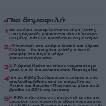
Πιο δημοφιλή
1
Με 40άρια κορυφώνεται το κύμα ζέστης -
Ποιες περιοχές βρίσκονται στο επίκεντρο
και μέχρι πότε θα κρατήσουν τα μελτέμια
2
«Ψήνονται» στα 40άρια δυτική και βόρεια
Ελλάδα – Ενισχυμένα μελτέμια έως 8
μποφόρ στο Αιγαίο μέχρι
Δεκαπενταύγουστο
3
Ο Γιώργος Κούτσιας έκανε ντεμπούτο με
γκολ για τη Φαμαλικάο στην Πορτογαλία
4
Ίση με 6 βόμβες Χιροσίμα η ενέργεια που
απελευθερώθηκε από τη mega fire σε
Αττική και Βοιωτία - Πώς κάηκε μέσα σε 2
βράδια το 55% της έκτασης
5
Η FIFA απάντησε στις καταγγελίες για την
ερωμένη του Ινφαντίνο: «Κατηγορηματικά
αναληθείς και δυσφημιστικοί οι ισχυρισμοί»