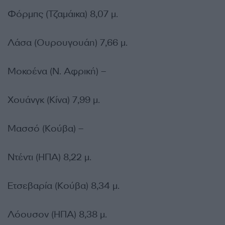
Φόρμπς (Τζαμάικα) 8,07 μ.
Λάσα (Ουρουγουάη) 7,66 μ.
Μοκοένα (Ν. Αφρική) –
Χουάνγκ (Κίνα) 7,99 μ.
Μασσό (Κούβα) –
Ντέντι (ΗΠΑ) 8,22 μ.
Ετσεβαρία (Κούβα) 8,34 μ.
Λόουσον (ΗΠΑ) 8,38 μ.