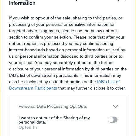
Information
Στο πρώτο Παγκόσμιο Πρωτάθλημα της
If you wish to opt-out of the sale, sharing to third parties, or
καριέρας της μετέχει η Ραφαέλα Σπανουδάκη
processing of your personal or sensitive information for
στα 60 μέτρα. Η νεαρή αθλήτρια έχει ατομικό
targeted advertising by us, please use the below opt-out
ρεκόρ 7.29 από το φετινό Πανελλήνιο
section to confirm your selection. Please note that after your
Πρωτάθλημα, χρόνο που θα επιδιώξει να
opt-out request is processed you may continue seeing
interest-based ads based on personal information utilized by
προσεγγίσει στον προκριματικό της
us or personal information disclosed to third parties prior to
διοργάνωσης. Η Σπανουδάκη έχει τον έκτο
your opt-out. You may separately opt-out of the further
χρόνο της 5ης προκριματικής σειράς στην οποία
disclosure of your personal information by third parties on the
IAB’s list of downstream participants. This information may
θα τρέξει. Την πρόκριση για τον ημιτελικό θα
also be disclosed by us to third parties on the
IAB’s List of
πάρουν οι τρεις πρώτες κάθε σειράς και οι έξι
Downstream Participants
that may further disclose it to other
χρόνοι.
third parties.
Please note that this website/app uses one or more Google
Personal Data Processing Opt Outs
services and may gather and store information including but
not limited to your visit or usage behaviour. You may click to
I want to opt-out of the Sharing of my
personal data.
grant or deny consent to Google and its third-party tags to
Παρασκευή (2/3) ΕΡΤ2 12.00/21.05
Opted In
use your data for below specified purposes in below Google