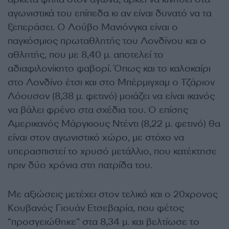
αγωνιστικά του επίπεδα κι αν είναι δυνατό να τα
ξεπεράσει. Ο Λούβο Μανιόνγκα είναι ο
παγκόσμιος πρωταθλητής του Λονδίνου και ο
αθλητής, που με 8,40 μ. αποτελεί το
αδιαφιλονίκητο φαβορί. Όπως και το καλοκαίρι
στο Λονδίνο έτσι και στο Μπέρμιγχαμ ο Τζάριον
Λόουσον (8,38 μ. φετινό) μοιάζει να είναι ικανός
να βάλει φρένο στα σχέδια του. Ο επίσης
Αμερικανός Μάργκιους Ντέντι (8,22 μ. φετινό) θα
είναι στον αγωνιστικό χώρο, με στόχο να
υπερασπιστεί το χρυσό μετάλλιο, που κατέκτησε
πριν δύο χρόνια στη πατρίδα του.
Με αξιώσεις μετέχει στον τελικό και ο 20χρονος
Κουβανός Γιουάν Ετσεβαρία, που φέτος
“προσγειώθηκε” στα 8,34 μ. και βελτίωσε το