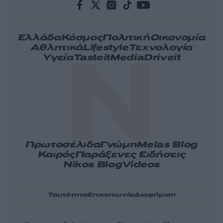
Ελλάδα
Κόσμος
Πολιτική
Οικονομία
Αθλητικά
Lifestyle
Τεχνολογία
Υγεία
Tasteit
Media
Driveit
Πρωτοσέλιδα
Γνώμη
Melas Blog
Καιρός
Παράξενες Ειδήσεις
Nikos Blog
Videos
Ταυτότητα
Επικοινωνία
Διαφήμιση