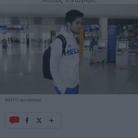
Μίλτος Τεντόγλου.
ΦΩΤΟ eurokinissi