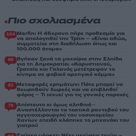
Πιο σχολιασμένα
Marfin: Η 46χρονη πήρε προθεσμία για
104
να απολογηθεί την Τρίτη – «Είναι αθώα,
συμμετείχε στη διαδήλωση όπως και
100.000 άτομα»
Βγήκαν ξανά τα μαχαίρια στην Ελπίδα
96
για τη Δημοκρατία: «Καρυστιανού,
Γρατσία και Γαλανός μετέτρεψαν το
κίνημα σε φοβικό αρχηγικό κόμμα»
Μεταφορές χρημάτων: Πότε μπορεί να
82
θεωρηθούν δωρεές και να επιβληθεί
φόρος – Τι ισχυεί για τις γονικές παροχές
Απίστευτο κι όμως αληθινό -
78
Aναστέλλονται τα τακτικά ραντεβού του
αγγειοχειρουργού του νοσοκομείου
Χανίων επειδή κλάπηκε το μηχανάκι του
γιατρού
Σούπερ μάρκετ: Νέες μειώσεις τιμών –