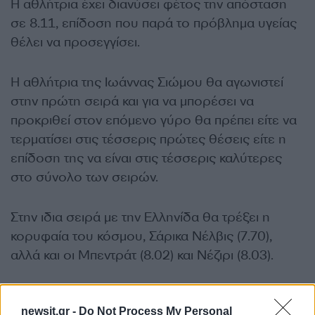
Η αθλήτρια έχει διανύσει φέτος την απόσταση
σε 8.11, επίδοση που παρά το πρόβλημα υγείας
θέλει να προσεγγίσει.
Η αθλήτρια της Ιωάννας Σιώμου θα αγωνιστεί
στην πρώτη σειρά και για να μπορέσει να
προκριθεί στον επόμενο γύρο θα πρέπει είτε να
τερματίσει στις τέσσερις πρώτες θέσεις είτε η
επίδοση της να είναι στις τέσσερις καλύτερες
στο σύνολο των σειρών.
Στην ιδια σειρά με την Ελληνίδα θα τρέξει η
κορυφαία του κόσμου, Σάρικα Νέλβις (7.70),
αλλά και οι Μπεντράτ (8.02) και Νέζιρι (8.03).
Στα 60 μ. η Σπανουδάκη
newsit.gr -
Do Not Process My Personal