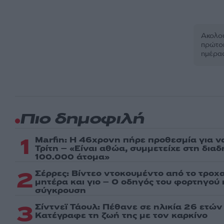
Ακολου
πρώτοι
ημέρα
Πιο δημοφιλή
1
Marfin: Η 46χρονη πήρε προθεσμία για ν
Τρίτη – «Είναι αθώα, συμμετείχε στη δια
100.000 άτομα»
2
Σέρρες: Βίντεο ντοκουμέντο από το τροχα
μητέρα και γιο – Ο οδηγός του φορτηγού
σύγκρουση
3
Σίντνεϊ Τάουλ: Πέθανε σε ηλικία 26 ετών
Kατέγραφε τη ζωή της με τον καρκίνο