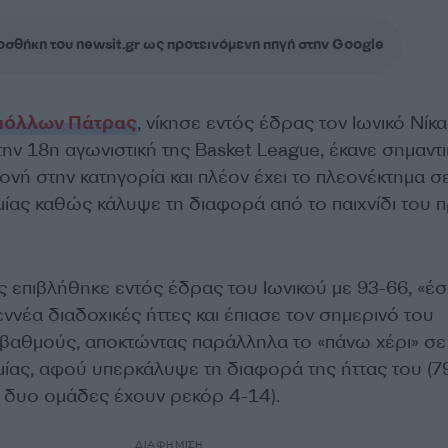
σθήκη του newsit.gr ως προτεινόμενη πηγή στην Google
πόλλων Πάτρας
, νίκησε εντός έδρας τον Ιωνικό Νίκα
 την 18η αγωνιστική της
Basket League
, έκανε σημαντ
ονή στην κατηγορία και πλέον έχει το πλεονέκτημα σ
ίας καθώς κάλυψε τη διαφορά από το παιχνίδι του 
επιβλήθηκε εντός έδρας του Ιωνικού με 93-66, «έ
εννέα διαδοχικές ήττες και έπιασε τον σημερινό του
 βαθμούς, αποκτώντας παράλληλα το «πάνω χέρι» σε
ίας, αφού υπερκάλυψε τη διαφορά της ήττας του (7
οι δυο ομάδες έχουν ρεκόρ 4-14).
ΔΙΑΦΗΜΙΣΗ