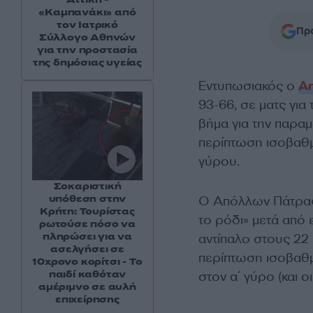
«Καμπανάκι» από
τον Ιατρικό
Προ
Σύλλογο Αθηνών
για την προστασία
της δημόσιας υγείας
Εντυπωσιακός ο
Α
93-66, σε ματς για
βήμα για την παραμ
περίπτωση ισοβαθμ
γύρου.
Σοκαριστική
υπόθεση στην
Ο Απόλλων Πάτρας 
Κρήτη: Τουρίστας
το ρόδι» μετά από 
ρωτούσε πόσο να
πληρώσει για να
αντίπαλο στους 22
ασελγήσει σε
περίπτωση ισοβαθμ
10χρονο κορίτσι - Το
παιδί καθόταν
στον α΄ γύρο (και 
αμέριμνο σε αυλή
επιχείρησης