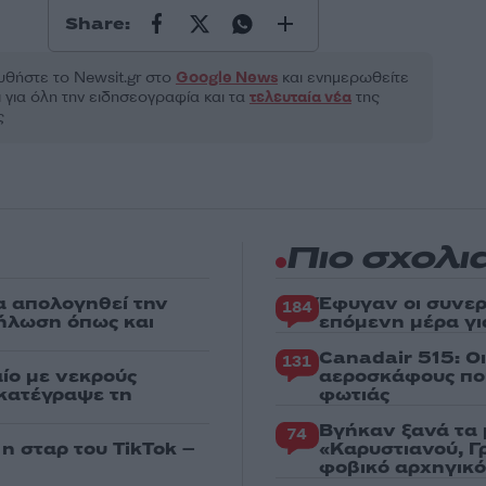
Share:
θήστε το Νewsit.gr στο
Google News
και ενημερωθείτε
 για όλη την ειδησεογραφία και τα
τελευταία νέα
της
ς
Πιο σχολι
α απολογηθεί την
Έφυγαν οι συνερ
184
δήλωση όπως και
επόμενη μέρα γι
Canadair 515: Ο
131
ίο με νεκρούς
αεροσκάφους που
 κατέγραψε τη
φωτιάς
Βγήκαν ξανά τα 
74
 η σταρ του TikTok –
«Καρυστιανού, Γ
φοβικό αρχηγικ