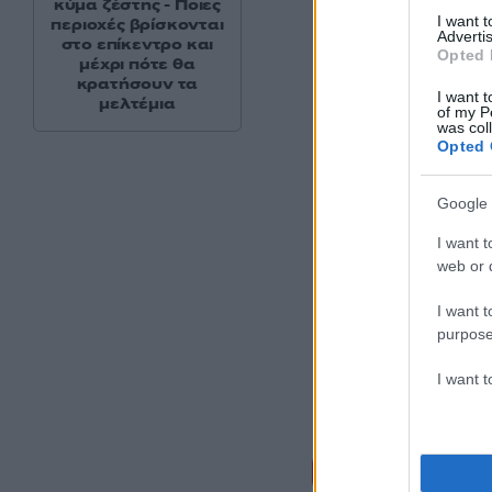
κύμα ζέστης - Ποιες
I want 
περιοχές βρίσκονται
Advertis
στο επίκεντρο και
Opted 
μέχρι πότε θα
κρατήσουν τα
I want t
μελτέμια
of my P
was col
Opted 
Google 
I want t
web or d
I want t
purpose
I want 
Σχόλι