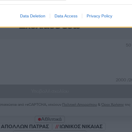
Data Deletion
Data Access
Privacy Policy
Σχολίασε εδώ
50
2000 /
Υποβολή σχολίου
ροστατεύεται από reCAPTCHA, ισχύουν
Πολιτική Απορρήτου
&
Όροι Χρήσης
της
Αθλητικά
ΑΠΟΛΛΩΝ ΠΑΤΡΑΣ
ΙΩΝΙΚΟΣ ΝΙΚΑΙΑΣ