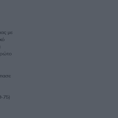
ιας με
ικό
ε
πρώτο
σπασε
9-75)