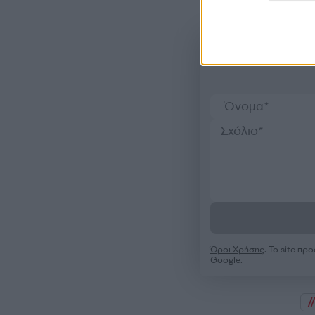
Όροι Χρήσης
. Το site π
Google.