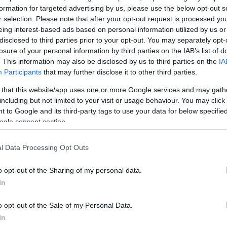
formation for targeted advertising by us, please use the below opt-out s
στ και 8 ριμπάουντ, ενώ από τη νικαιώτικη ομάδα
r selection. Please note that after your opt-out request is processed y
κεφαλίδης (20π., 9ρ.).
eing interest-based ads based on personal information utilized by us or
disclosed to third parties prior to your opt-out. You may separately opt-
losure of your personal information by third parties on the IAB’s list of
13, 35-31, 66-47, 93-66
. This information may also be disclosed by us to third parties on the
IA
Participants
that may further disclose it to other third parties.
 that this website/app uses one or more Google services and may gath
including but not limited to your visit or usage behaviour. You may click 
 to Google and its third-party tags to use your data for below specifi
ogle consent section.
l Data Processing Opt Outs
o opt-out of the Sharing of my personal data.
In
o opt-out of the Sale of my Personal Data.
In