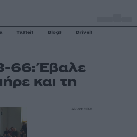
o
Αθήνα
27
C
a
Tasteit
Blogs
Driveit
3-66: Έβαλε
πήρε και τη
ΔΙΑΦΗΜΙΣΗ