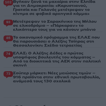
Βγήκαν ξανά τα μαχαίρια στην Ελπίδα
102
για τη Δημοκρατία: «Καρυστιανού,
Γρατσία και Γαλανός μετέτρεψαν το
κίνημα σε φοβικό αρχηγικό κόμμα»
Μετέτρεψαν το Σαρακήνικο της Μήλου
93
σε ελικοδρόμιο – «Πάρκαραν» το
ελικόπτερο τους για να κάνουν μπάνιο
Το οικονομικό πρόγραμμα της ΕΛΑΣ που
85
θα παρουσιάσει ο Αλέξης Τσίπρας στη
Θεσσαλονίκη: Σχέδιο τετραετίας
ΕΛΑΣ: Ο Αλέξης Δέδες ο πρώτος
74
υποψήφιος βουλευτής του κόμματος –
Από τα διοικητικά της ΑΕΚ στην πολιτική
σκηνή
Σούπερ μάρκετ: Νέες μειώσεις τιμών –
73
916 προϊόντα στην εθνική πρωτοβουλία,
ανάμεσά τους 130 σχολικά