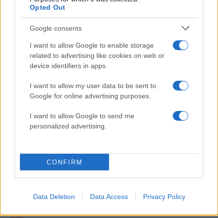
1
Κωνσταντίνος Αργυρός και Αλεξάνδρα
Opted Out
Νίκα κάνουν διακοπές με πολυτελές γιοτ
με τα δύο παιδιά τους
Google consents
2
Ελίζαμπεθ Ελέτσι και Νεκτάριος Λεμονίδης
πήγαν στον Άγιο Νεκτάριο Βούλας για να
I want to allow Google to enable storage
πάρουν την ευχή για τον γιο τους
related to advertising like cookies on web or
device identifiers in apps.
3
Ηφαίστειο Σαντορίνης: Ένας 15χρονος που
δεν πρόλαβε να ξεφύγει από το τσουνάμι
μπορεί να αλλάξει τη χρονολογία της
I want to allow my user data to be sent to
προϊστορικής έκρηξης
Google for online advertising purposes.
4
Παρκαδόρος στο Ελαφονήσι συνελήφθη
I want to allow Google to send me
για έβδομη φορά - Τον «τσάκωσαν»
αστυνομικοί που προσποιήθηκαν τους
personalized advertising.
τουρίστες
5
Στην Κρήτη ο Κυριάκος Μητσοτάκης,
συνεχίζει τις ολιγοήμερες διακοπές του –
CONFIRM
Πού βρέθηκε το Σάββατο
Data Deletion
Data Access
Privacy Policy
Πιο σχολιασμένα