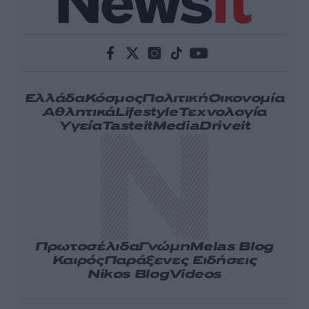
Ελλάδα
Κόσμος
Πολιτική
Οικονομία
Αθλητικά
Lifestyle
Τεχνολογία
Υγεία
Tasteit
Media
Driveit
Πρωτοσέλιδα
Γνώμη
Melas Blog
Καιρός
Παράξενες Ειδήσεις
Nikos Blog
Videos