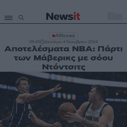
Μετάβαση
σε
o
33
περιεχόμενο
Αθλητικά
09:45
Δευτέρα 4 Νοεμβρίου 2024
Αποτελέσματα NBA: Πάρτι
των Μάβερικς με σόου
Ντόντσιτς