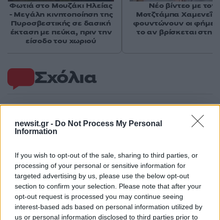
Φωτιά στο Μουζάκι Ηλείας
Νέο βίντεο με τον
- Μεγάλη κινητοποίηση της
Μοτζτάμπα Χαμενεΐ 
Πυροσβεστικής σε δασική
φουντώνουν οι φήμες 
έκταση με πεύκα, πριν την
το αν βρίσκεται στη 
είσοδο του χωριού
Σχόλια
newsit.gr -
Do Not Process My Personal
Σχολίασε εδώ
Information
If you wish to opt-out of the sale, sharing to third parties, or
50 /50
processing of your personal or sensitive information for
targeted advertising by us, please use the below opt-out
section to confirm your selection. Please note that after your
opt-out request is processed you may continue seeing
interest-based ads based on personal information utilized by
us or personal information disclosed to third parties prior to
2000 /2000