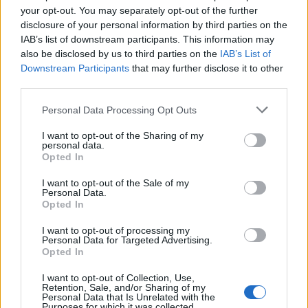
your opt-out. You may separately opt-out of the further
Υποβολή σχολίου
disclosure of your personal information by third parties on the
IAB’s list of downstream participants. This information may
also be disclosed by us to third parties on the
IAB’s List of
Όροι Χρήσης
. Το site προστατεύεται από reCAPTCHA, ισχύουν
Πολιτική Απορρήτου
&
Όροι Χρήσης
της Google.
Downstream Participants
that may further disclose it to other
third parties.
Αθλητικά
NBA
ΜΑΒΕΡΙΚΣ
Please note that this website/app uses one or more Google
Personal Data Processing Opt Outs
services and may gather and store information including but
Share:
not limited to your visit or usage behaviour. You may click to
I want to opt-out of the Sharing of my
personal data.
grant or deny consent to Google and its third-party tags to
Opted In
use your data for below specified purposes in below Google
Ακολουθήστε το Νewsit.gr στο
Google News
και
consent section.
ενημερωθείτε πρώτοι για όλη την ειδησεογραφία και τα
I want to opt-out of the Sale of my
Personal Data.
τελευταία νέα
της ημέρας
Opted In
I want to opt-out of processing my
Personal Data for Targeted Advertising.
Opted In
I want to opt-out of Collection, Use,
Πιο δημοφιλή
Retention, Sale, and/or Sharing of my
Personal Data that Is Unrelated with the
Purposes for which it was collected.