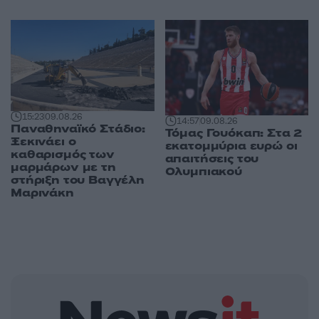
15:23
09.08.26
14:57
09.08.26
Παναθηναϊκό Στάδιο:
Τόμας Γουόκαπ: Στα 2
Ξεκινάει ο
εκατομμύρια ευρώ οι
καθαρισμός των
απαιτήσεις του
μαρμάρων με τη
Ολυμπιακού
στήριξη του Βαγγέλη
Μαρινάκη