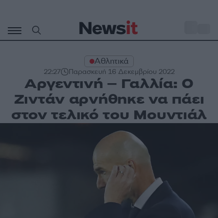
Μετάβαση
σε
o
30
περιεχόμενο
Αθλητικά
22:27
Παρασκευή 16 Δεκεμβρίου 2022
Αργεντινή – Γαλλία: Ο
Ζιντάν αρνήθηκε να πάει
στον τελικό του Μουντιάλ