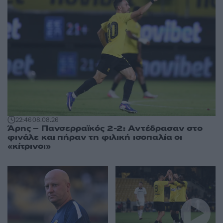
22:46
08.08.26
Άρης – Πανσερραϊκός 2-2: Αντέδρασαν στο
φινάλε και πήραν τη φιλική ισοπαλία οι
«κίτρινοι»