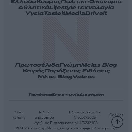
Ελλάδα
Κόσμος
Πολιτική
Οικονομία
Αθλητικά
Lifestyle
Τεχνολογία
Υγεία
Tasteit
Media
Driveit
Πρωτοσέλιδα
Γνώμη
Melas Blog
Καιρός
Παράξενες Ειδήσεις
Nikos Blog
Videos
Ταυτότητα
Επικοινωνία
Διαφήμιση
Όροι
Πολιτική
Πληροφορίες α.27
Cookies
χρήσης
απορρήτου
Ν.5253/2025
Αριθμός Πιστοποίησης Μ.Η.Τ.232163
© 2026 newsit.gr. Με επιφύλαξη κάθε νομίμου δικαιώματος.