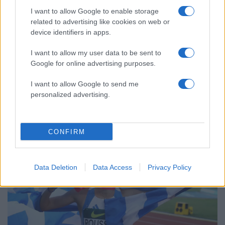
I want to allow Google to enable storage
ΕΛΑΣ: Ο Αλέξης Δέδες ο πρώτος
69
υποψήφιος βουλευτής του κόμματος –
related to advertising like cookies on web or
Από τα διοικητικά της ΑΕΚ στην πολιτική
device identifiers in apps.
σκηνή
I want to allow my user data to be sent to
Google for online advertising purposes.
I want to allow Google to send me
Αθλητικά:
personalized advertising.
Περισσότερα άρθρα
CONFIRM
Data Deletion
Data Access
Privacy Policy