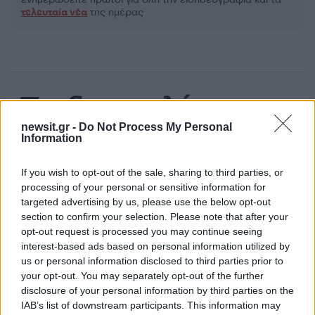
τελευταία νέα
της ημέρας
Πιο δημοφιλή
newsit.gr -
Do Not Process My Personal
1
Κωνσταντίνος Αργυρός και Αλεξάνδρα
Information
Νίκα κάνουν διακοπές με πολυτελές γιοτ
με τα δύο παιδιά τους
If you wish to opt-out of the sale, sharing to third parties, or
2
Η Άννα Βίσση ξετρελάθηκε με μπάντα που
processing of your personal or sensitive information for
έπαιζε Τσιτσάνη στο Φισκάρδο και τους
targeted advertising by us, please use the below opt-out
πρότεινε συνεργασία
section to confirm your selection. Please note that after your
3
Θρήνος για τον Λιονέλ Μέσι – Πέθανε ο
opt-out request is processed you may continue seeing
πατέρας του, Χόρχε
interest-based ads based on personal information utilized by
4
Η FIFA απάντησε στις καταγγελίες για την
us or personal information disclosed to third parties prior to
ερωμένη του Ινφαντίνο: «Κατηγορηματικά
your opt-out. You may separately opt-out of the further
αναληθείς και δυσφημιστικοί οι ισχυρισμοί»
disclosure of your personal information by third parties on the
IAB’s list of downstream participants. This information may
5
Ελίζαμπεθ Ελέτσι και Νεκτάριος Λεμονίδης