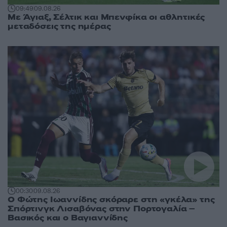
09:49
09.08.26
Με Άγιαξ, Σέλτικ και Μπενφίκα οι αθλητικές
μεταδόσεις της ημέρας
00:30
09.08.26
Ο Φώτης Ιωαννίδης σκόραρε στη «γκέλα» της
Σπόρτινγκ Λισαβόνας στην Πορτογαλία –
Βασικός και ο Βαγιαννίδης