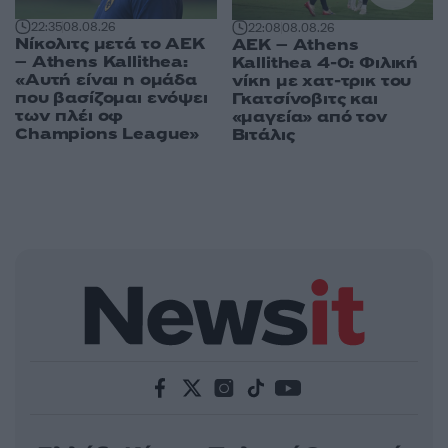
22:35
08.08.26
22:08
08.08.26
Νίκολιτς μετά το ΑΕΚ
ΑΕΚ – Athens
– Athens Kallithea:
Kallithea 4-0: Φιλική
«Αυτή είναι η ομάδα
νίκη με χατ-τρικ του
που βασίζομαι ενόψει
Γκατσίνοβιτς και
των πλέι οφ
«μαγεία» από τον
Champions League»
Βιτάλις