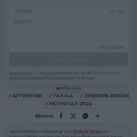
50 /50
2000 /2000
Υποβολή σχολίου
Όροι Χρήσης
. Το site προστατεύεται από reCAPTCHA, ισχύουν
Πολιτική Απορρήτου
&
Όροι Χρήσης
της Google.
Αθλητικά
ΑΡΓΕΝΤΙΝΗ
ΓΑΛΛΙΑ
ΖΙΝΕΝΤΙΝ ΖΙΝΤΑΝ
ΜΟΥΝΤΙΑΛ 2022
Share:
Ακολουθήστε το Νewsit.gr στο
Google News
και
ενημερωθείτε πρώτοι για όλη την ειδησεογραφία και τα