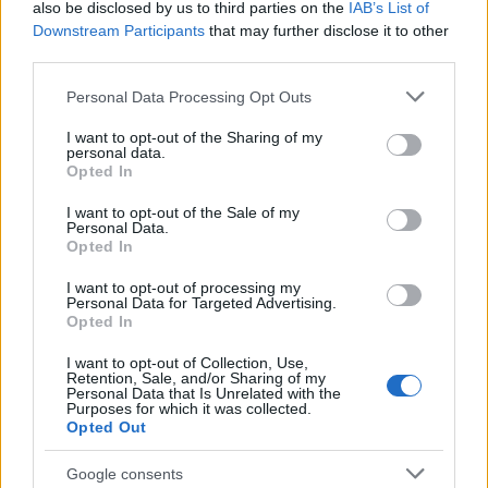
πήγαν στον Άγιο Νεκτάριο Βούλας για να
also be disclosed by us to third parties on the
IAB’s List of
πάρουν την ευχή για τον γιο τους
Downstream Participants
that may further disclose it to other
third parties.
Please note that this website/app uses one or more Google
Personal Data Processing Opt Outs
Πιο σχολιασμένα
services and may gather and store information including but
not limited to your visit or usage behaviour. You may click to
I want to opt-out of the Sharing of my
Marfin: Η 46χρονη πήρε προθεσμία για
104
personal data.
grant or deny consent to Google and its third-party tags to
να απολογηθεί την Τρίτη – «Είναι αθώα,
Opted In
use your data for below specified purposes in below Google
συμμετείχε στη διαδήλωση όπως και
100.000 άτομα»
consent section.
I want to opt-out of the Sale of my
Personal Data.
Βγήκαν ξανά τα μαχαίρια στην Ελπίδα
96
Opted In
για τη Δημοκρατία: «Καρυστιανού,
Γρατσία και Γαλανός μετέτρεψαν το
I want to opt-out of processing my
κίνημα σε φοβικό αρχηγικό κόμμα»
Personal Data for Targeted Advertising.
Opted In
Απίστευτο κι όμως αληθινό -
83
Aναστέλλονται τα τακτικά ραντεβού του
I want to opt-out of Collection, Use,
αγγειοχειρουργού του νοσοκομείου
Retention, Sale, and/or Sharing of my
Χανίων επειδή κλάπηκε το μηχανάκι του
Personal Data that Is Unrelated with the
γιατρού
Purposes for which it was collected.
Opted Out
Σούπερ μάρκετ: Νέες μειώσεις τιμών –
71
916 προϊόντα στην εθνική πρωτοβουλία,
Google consents
ανάμεσά τους 130 σχολικά