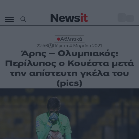
Μετάβαση
σε
o
30
περιεχόμενο
Αθλητικά
22:56
Πέμπτη 4 Μαρτίου 2021
Άρης – Ολυμπιακός:
Περίλυπος ο Κουέστα μετά
την απίστευτη γκέλα του
(pics)