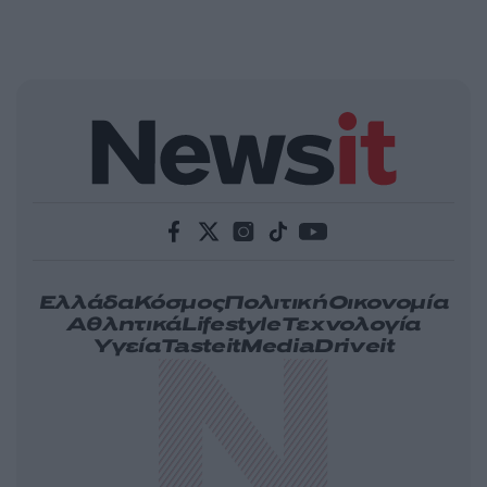
Ελλάδα
Κόσμος
Πολιτική
Οικονομία
Αθλητικά
Lifestyle
Τεχνολογία
Υγεία
Tasteit
Media
Driveit