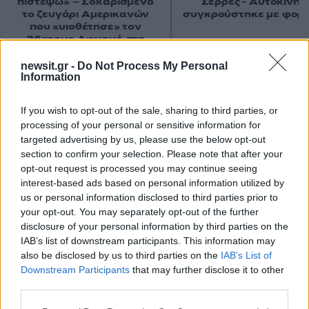
πιστέψω» – Σοκαρισμένο
Σέρρες - Αυτοκίνητ
το ζευγάρι Αμερικανών
συγκρούστηκε με φορ
που «υιοθέτησε» τον
26χρονο Αφγανό στη
Λέσβο
newsit.gr -
Do Not Process My Personal
Information
Σχόλια
If you wish to opt-out of the sale, sharing to third parties, or
processing of your personal or sensitive information for
targeted advertising by us, please use the below opt-out
section to confirm your selection. Please note that after your
opt-out request is processed you may continue seeing
Σχολίασε εδώ
interest-based ads based on personal information utilized by
us or personal information disclosed to third parties prior to
your opt-out. You may separately opt-out of the further
50 /50
disclosure of your personal information by third parties on the
IAB’s list of downstream participants. This information may
also be disclosed by us to third parties on the
IAB’s List of
Downstream Participants
that may further disclose it to other
third parties.
2000 /2000
Please note that this website/app uses one or more Google