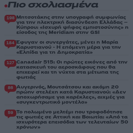
Πιο σχολιασμένα
Μητσοτάκης στην υπογραφή συμφωνίας
198
για την ηλεκτρική διασύνδεση Ελλάδας –
Κύπρου: «Ισχυρή ψήφος εμπιστοσύνης» η
είσοδος της Meridiam στην GSI
Έφυγαν οι συνεργάτες, μένει η Μαρία
184
Καρυστιανού - Η επόμενη μέρα για την
«Ελπίδα για τη Δημοκρατία»
Canadair 515: Οι πρώτες εικόνες από την
127
κατασκευή του αεροσκάφους που θα
επιχειρεί και τη νύχτα στα μέτωπα της
φωτιάς
Αυγερινός, Μουτσάτσου και ακόμη 20
86
πρώην στελέχη κατά Καρυστιανού: «Δεν
αποχωρήσαμε για καρέκλες», αιχμές για
«συγκεντρωτικό μοντέλο»
Το πολωμένο μελτέμι που τροφοδότησε
59
τις φωτιές σε Αττική και Βοιωτία: «Από τα
ισχυρότερα επεισόδια των τελευταίων 50
χρόνων»