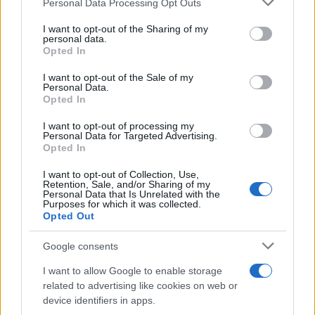
Personal Data Processing Opt Outs
services and may gather and store information including but
Υποβολή σχολίου
not limited to your visit or usage behaviour. You may click to
I want to opt-out of the Sharing of my
personal data.
grant or deny consent to Google and its third-party tags to
Opted In
Όροι Χρήσης
. Το site προστατεύεται από reCAPTCHA, ισχύουν
use your data for below specified purposes in below Google
Πολιτική Απορρήτου
&
Όροι Χρήσης
της Google.
consent section.
I want to opt-out of the Sale of my
Αθλητικά
Personal Data.
Opted In
ΑΡΗΣ
ΚΟΥΕΣΤΑ
ΚΥΠΕΛΛΟ ΕΛΛΑΔΑΣ
ΟΛΥΜΠΙΑΚΟΣ
I want to opt-out of processing my
Personal Data for Targeted Advertising.
Opted In
Share:
I want to opt-out of Collection, Use,
Retention, Sale, and/or Sharing of my
Ακολουθήστε το Νewsit.gr στο
Google News
και
Personal Data that Is Unrelated with the
ενημερωθείτε πρώτοι για όλη την ειδησεογραφία και τα
Purposes for which it was collected.
τελευταία νέα
της ημέρας
Opted Out
Google consents
I want to allow Google to enable storage
related to advertising like cookies on web or
Πιο δημοφιλή
device identifiers in apps.