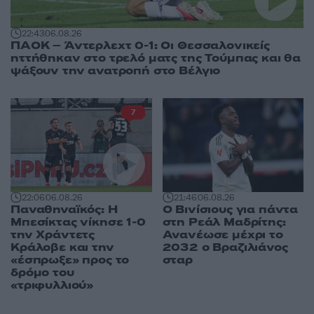
22:43
06.08.26
ΠΑΟΚ – Άντερλεχτ 0-1: Οι Θεσσαλονικείς
ηττήθηκαν στο τρελό ματς της Τούμπας και θα
ψάξουν την ανατροπή στο Βέλγιο
7
22:06
06.08.26
21:46
06.08.26
Παναθηναϊκός: Η
Ο Βινίσιους για πάντα
Μπεσίκτας νίκησε 1-0
στη Ρεάλ Μαδρίτης:
την Χράντετς
Ανανέωσε μέχρι το
Κράλοβε και την
2032 ο Βραζιλιάνος
«έσπρωξε» προς το
σταρ
δρόμο του
«τριφυλλιού»