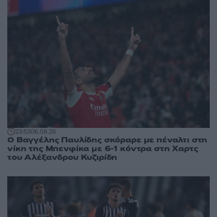
23:53
06.08.26
Ο Βαγγέλης Παυλίδης σκόραρε με πέναλτι στη
νίκη της Μπενφίκα με 6-1 κόντρα στη Χαρτς
του Αλέξανδρου Κυζιρίδη