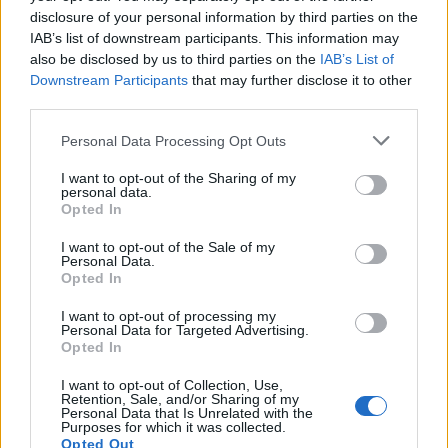
disclosure of your personal information by third parties on the
IAB’s list of downstream participants. This information may
also be disclosed by us to third parties on the
IAB’s List of
Downstream Participants
that may further disclose it to other
third parties.
Please note that this website/app uses one or more Google
Personal Data Processing Opt Outs
services and may gather and store information including but
Αν τα χάσατε
not limited to your visit or usage behaviour. You may click to
I want to opt-out of the Sharing of my
personal data.
grant or deny consent to Google and its third-party tags to
Opted In
use your data for below specified purposes in below Google
consent section.
I want to opt-out of the Sale of my
Personal Data.
Opted In
I want to opt-out of processing my
Personal Data for Targeted Advertising.
Opted In
Μήλος: Οι «γκρίζες ζώνες»
«Εκρηκτικό κοκτέιλ
I want to opt-out of Collection, Use,
του νόμου για την
σήμερα με ανέμους έω
Retention, Sale, and/or Sharing of my
Personal Data that Is Unrelated with the
προσγείωση του
μποφόρ και θερμοκρα
Purposes for which it was collected.
ελικοπτέρου στο
στους 39°C - Την Πέμ
Opted Out