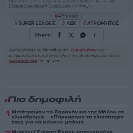
Όροι Χρήσης
. Το site προστατεύεται από reCAPTCHA, ισχύουν
Πολιτική Απορρήτου
&
Όροι Χρήσης
της Google.
Αθλητικά
SUPER LEAGUE
ΑΕΚ
ΑΤΡΟΜΗΤΟΣ
Share:
Ακολουθήστε το Νewsit.gr στο
Google News
και
ενημερωθείτε πρώτοι για όλη την ειδησεογραφία και τα
τελευταία νέα
της ημέρας
Πιο δημοφιλή
1
Μετέτρεψαν το Σαρακήνικο της Μήλου σε
ελικοδρόμιο – «Πάρκαραν» το ελικόπτερο
τους για να κάνουν μπάνιο
Μπρίτνεϊ Σπίαρς: Έκανε αποτυχημένο