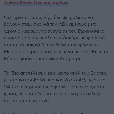
Δείτε εδώ το Live του αγώνα
Οι Περιστεριώτες λίγο έλειψε μάλιστα να
βάλουν στα… σχοινιά την ΑΕΚ αμέσως μετά,
αφού ο Καραμάνης ανάγκασε τον Στρακόσα να
αποκρούσει την μπάλα στο δοκάρι, με φοβερό
σουτ από μακριά. Στην εξέλιξη της φάσης ο
Μπάκου σκόραρε μάλιστα, αλλά υποδείχθηκε σε
θέση οφσάιντ και το γκολ δεν μέτρησε.
Το ίδιο αποτέλεσμα είχε και το γκολ του Βάργκα
με ωραία προβολή από κοντά στο 45′, αφού το
VAR το ακύρωσε ως οφσάιντ του σκόρερ στη
φάση, με αποτέλεσμα το σκορ να μην αλλάξει
στο πρώτο ημίχρονο.