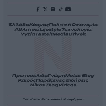
Ελλάδα
Κόσμος
Πολιτική
Οικονομία
Αθλητικά
Lifestyle
Τεχνολογία
Υγεία
Tasteit
Media
Driveit
Πρωτοσέλιδα
Γνώμη
Melas Blog
Καιρός
Παράξενες Ειδήσεις
Nikos Blog
Videos
Ταυτότητα
Επικοινωνία
Διαφήμιση