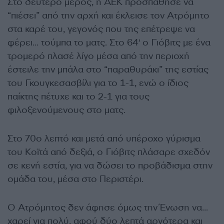
Στο δεύτερο μέρος, η ΑΕΚ προσπάθησε να
“πιέσει” από την αρχή και έκλεισε τον Ατρόμητο
στα καρέ του, γεγονός που της επέτρεψε να
φέρει… τούμπα το ματς. Στο 64′ ο Γιόβιτς με ένα
τρομερό πλασέ λίγο μέσα από την περιοχή
έστειλε την μπάλα στο “παραθυράκι” της εστίας
του Γκουγκεσασβίλι για το 1-1, ενώ ο ίδιος
παίκτης πέτυχε και το 2-1 για τους
φιλοξενούμενους στο ματς.
Στο 70ο λεπτό και μετά από υπέροχο γύρισμα
του Κοϊτά από δεξιά, ο Γιόβιτς πλάσαρε σχεδόν
σε κενή εστία, για να δώσει το προβάδισμα στην
ομάδα του, μέσα στο Περιστέρι.
Ο Ατρόμητος δεν άφησε όμως την Ένωση να…
χαρεί για πολύ, αφού δύο λεπτά αργότερα και