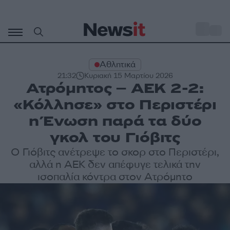
Μετάβαση
σε
o
27
περιεχόμενο
Αθλητικά
21:32
Κυριακή 15 Μαρτίου 2026
Ατρόμητος – ΑΕΚ 2-2:
«Κόλλησε» στο Περιστέρι
η Ένωση παρά τα δύο
γκολ του Γιόβιτς
Ο Γιόβιτς ανέτρεψε το σκορ στο Περιστέρι,
αλλά η ΑΕΚ δεν απέφυγε τελικά την
ισοπαλία κόντρα στον Ατρόμητο