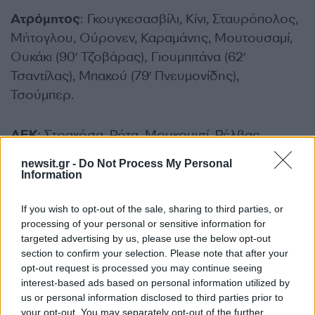
Ατρόμητος
: Γκουγκεσασβίλι, Κίνι, Σταυρόπολος,
Μήτογλου, Ούρονεν, Καραμάνης, Μουτουσαμί,
Ουκάκι (90′ Τζοβάρας), Γιουμπιτάνα (62′
Τσαντίλας), Μπακού (79′ Πνευμονίδης),
Τσούμπερ.
ΑΕΚ
: Στρακόσα, Ρότα, Μουκουντί, Ρέλβας,
Πενράις (77′ Πήλιος), Μάνταλος (52′ Ζοάο
newsit.gr -
Do Not Process My Personal
Μάριο), Μαρίν (77′ Ελίασον), Κοϊτά (88′ Κουτέσα),
Information
Λιούμπιτσιτς (52′ Πινέδα), Βάργκα, Γιόβιτς.
If you wish to opt-out of the sale, sharing to third parties, or
ΔΙΑΦΗΜΙΣΗ
processing of your personal or sensitive information for
targeted advertising by us, please use the below opt-out
section to confirm your selection. Please note that after your
opt-out request is processed you may continue seeing
interest-based ads based on personal information utilized by
us or personal information disclosed to third parties prior to
your opt-out. You may separately opt-out of the further