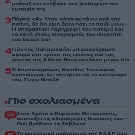
2
μπότοξ και ανέβασε στο Instagram την
εμπειρία της
3
Πάρος: «Αν ήταν κάποιος πάνω από την
πισίνα, δε θα είχα θρηνήσει το παιδί μου» –
Η σπαρακτική περιγραφή του πατέρα και
τα κενά στους ισχυρισμούς του ιδιοκτήτη
του beach bar
4
Γιάννης Παπαμιχαήλ: «Η απαγόρευση
αφορά στη χρήση της εικόνας και της
φωνής της Αλίκης Βουγιουκλάκη μέσω AI»
5
Ο δημοσιογράφος Βασίλης Τσεκούρας
ανακοίνωσε ότι παντρεύεται τη σύντροφό
του, Γωγώ Μπαλή
Πιο σχολιασμένα
Στην Κρήτη ο Κυριάκος Μητσοτάκης,
115
συνεχίζει τις ολιγοήμερες διακοπές του –
Πού βρέθηκε το Σάββατο
Το οικονομικό πρόγραμμα της ΕΛΑΣ που
90