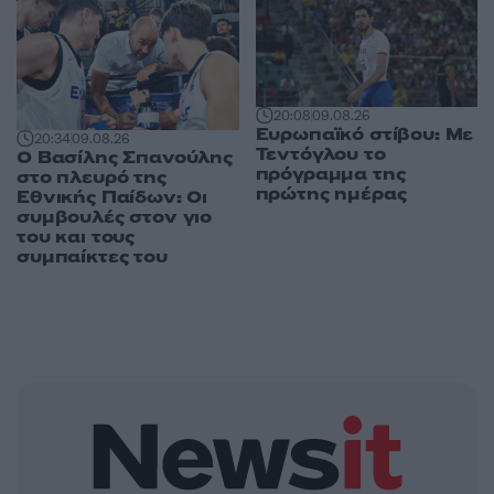
20:08
09.08.26
Ευρωπαϊκό στίβου: Με
20:34
09.08.26
Τεντόγλου το
Ο Βασίλης Σπανούλης
πρόγραμμα της
στο πλευρό της
πρώτης ημέρας
Εθνικής Παίδων: Οι
συμβουλές στον γιο
του και τους
συμπαίκτες του