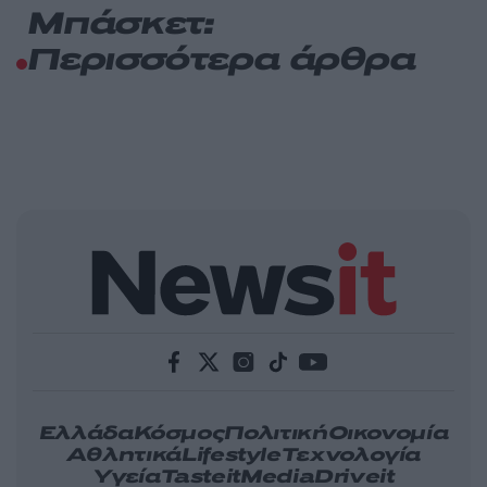
Μπάσκετ:
Περισσότερα άρθρα
Ελλάδα
Κόσμος
Πολιτική
Οικονομία
Αθλητικά
Lifestyle
Τεχνολογία
Υγεία
Tasteit
Media
Driveit