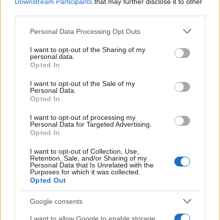
Downstream Participants
that may further disclose it to other
Κυψέλη
third parties.
Please note that this website/app uses one or more Google
Personal Data Processing Opt Outs
Σχόλια
services and may gather and store information including but
not limited to your visit or usage behaviour. You may click to
I want to opt-out of the Sharing of my
personal data.
grant or deny consent to Google and its third-party tags to
Opted In
use your data for below specified purposes in below Google
consent section.
I want to opt-out of the Sale of my
Personal Data.
Σχολίασε εδώ
Opted In
I want to opt-out of processing my
Personal Data for Targeted Advertising.
50 /50
Opted In
I want to opt-out of Collection, Use,
Retention, Sale, and/or Sharing of my
Personal Data that Is Unrelated with the
Purposes for which it was collected.
Opted Out
2000 /2000
Google consents
Υποβολή σχολίου
I want to allow Google to enable storage