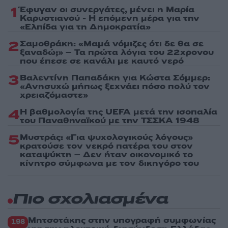
1
Έφυγαν οι συνεργάτες, μένει η Μαρία
Καρυστιανού - Η επόμενη μέρα για την
«Ελπίδα για τη Δημοκρατία»
2
Σαμοθράκη: «Μαμά νόμιζες ότι δε θα σε
ξαναδώ;» – Τα πρώτα λόγια του 22χρονου
που έπεσε σε κανάλι με καυτό νερό
3
Βαλεντίνη Παπαδάκη για Κώστα Σόμμερ:
«Ανησυχώ μήπως ξεχνάει πόσο πολύ τον
χρειαζόμαστε»
4
Η βαθμολογία της UEFA μετά την ισοπαλία
του Παναθηναϊκού με την ΤΣΣΚΑ 1948
5
Μυστράς: «Για ψυχολογικούς λόγους»
κρατούσε τον νεκρό πατέρα του στον
καταψύκτη – Δεν ήταν οικονομικό το
κίνητρο σύμφωνα με τον δικηγόρο του
Πιο σχολιασμένα
Μητσοτάκης στην υπογραφή συμφωνίας
198