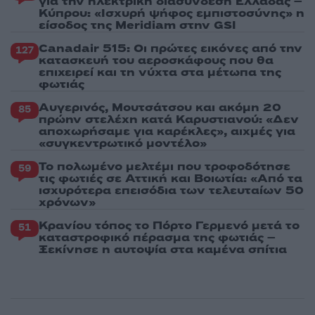
για την ηλεκτρική διασύνδεση Ελλάδας –
Κύπρου: «Ισχυρή ψήφος εμπιστοσύνης» η
είσοδος της Meridiam στην GSI
Canadair 515: Οι πρώτες εικόνες από την
127
κατασκευή του αεροσκάφους που θα
επιχειρεί και τη νύχτα στα μέτωπα της
φωτιάς
Αυγερινός, Μουτσάτσου και ακόμη 20
85
πρώην στελέχη κατά Καρυστιανού: «Δεν
αποχωρήσαμε για καρέκλες», αιχμές για
«συγκεντρωτικό μοντέλο»
Το πολωμένο μελτέμι που τροφοδότησε
59
τις φωτιές σε Αττική και Βοιωτία: «Από τα
ισχυρότερα επεισόδια των τελευταίων 50
χρόνων»
Κρανίου τόπος το Πόρτο Γερμενό μετά το
51
καταστροφικό πέρασμα της φωτιάς –
Ξεκίνησε η αυτοψία στα καμένα σπίτια