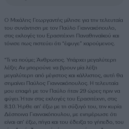
Ο Μιχάλης Γεωργαντής μίλησε για την τελευταία
του συνάντηση με τον Παύλο Γιαννακόπουλο,
στις εκλογές του Ερασιτέχνη Παναθηναϊκού και
τόνισε πως πιστεύει ότι “έφυγε” χαρούμενος.
“Τι να πούμε; Άνθρωπος. Υπάρχει μεγαλύτερη
λέξη; Αν μπορούνε να βρουν μία λέξη
μεγαλύτερη από μέγιστος και κάλλιστος, αυτή θα
σημαίνει Παύλος Γιαννακόπουλος. Η τελευταία
μου επαφή με τον Παύλο ήταν 29 ώρες πριν να
φύγει. Ήταν στις εκλογές του Ερασιτέχνη, στις
8.10. Ήρθε απ’ έξω με τη σύζυγό του, την κυρία
Δέσποινα Γιαννακόπουλου, με ενημέρωσε ότι
είναι απ’ έξω, πήγα και του έδειξα το γήπεδο, του