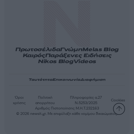
Πρωτοσέλιδα
Γνώμη
Melas Blog
Καιρός
Παράξενες Ειδήσεις
Nikos Blog
Videos
Ταυτότητα
Επικοινωνία
Διαφήμιση
Όροι
Πολιτική
Πληροφορίες α.27
Cookies
χρήσης
απορρήτου
Ν.5253/2025
Αριθμός Πιστοποίησης Μ.Η.Τ.232163
© 2026 newsit.gr. Με επιφύλαξη κάθε νομίμου δικαιώματος.