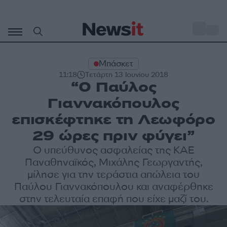
Μετάβαση
σε
o
31
περιεχόμενο
Μπάσκετ
11:18
Τετάρτη 13 Ιουνίου 2018
“Ο Παύλος
Γιαννακόπουλος
επισκέφτηκε τη Λεωφόρο
29 ώρες πριν φύγει”
Ο υπεύθυνος ασφαλείας της ΚΑΕ
Παναθηναϊκός, Μιχάλης Γεωργαντής,
μίλησε για την τεράστια απώλεια του
Παύλου Γιαννακόπουλου και αναφέρθηκε
στην τελευταία επαφή που είχε μαζί του.