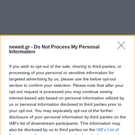
Αν τα χάσατε
newsit.gr -
Do Not Process My Personal
Information
If you wish to opt-out of the sale, sharing to third parties, or
processing of your personal or sensitive information for
targeted advertising by us, please use the below opt-out
section to confirm your selection. Please note that after your
opt-out request is processed you may continue seeing
interest-based ads based on personal information utilized by
us or personal information disclosed to third parties prior to
«Αφιέρωσε τη ζωή της στο
Αργολίδα: Προφυλακισ
your opt-out. You may separately opt-out of the further
να βοηθά ανθρώπους που
οι δύο κατηγορούμενοι
disclosure of your personal information by third parties on the
είχαν ανάγκη» - Η πρώτη
τη δολοφονία του
IAB’s list of downstream participants. This information may
δήλωση της οικογένειας
58χρονου ψυχολόγ
της 38χρονης Λίζα που
also be disclosed by us to third parties on the
IAB’s List of
βρέθηκε νεκρή στην