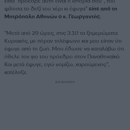
είπα ”πρόεδρε αυτή είναι η ιστορία σου”, του
φίλησα το δεξί του χέρι κι έφυγα”
είπε από τη
Μητρόπολη Αθηνών ο κ. Γεωργαντής
.
“Μετά από 29 ώρες, στις 3.10 τα ξημερώματα
Κυριακής, με πήραν τηλέφωνο και μου είπαν ότι
έφυγε από τη ζωή. Μου έδωσε να καταλάβω ότι
ήθελε τον γιο του πρόεδρο στον Παναθηναϊκό.
Και μετά έφυγε, εγώ νομίζω, χαρούμενος”,
κατέληξε.
ΔΙΑΦΗΜΙΣΗ