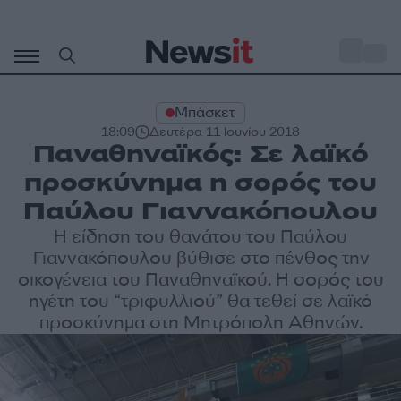
Μετάβαση
σε
o
34
περιεχόμενο
Μπάσκετ
18:09
Δευτέρα 11 Ιουνίου 2018
Παναθηναϊκός: Σε λαϊκό
προσκύνημα η σορός του
Παύλου Γιαννακόπουλου
Η είδηση του θανάτου του Παύλου
Γιαννακόπουλου βύθισε στο πένθος την
οικογένεια του Παναθηναϊκού. Η σορός του
ηγέτη του “τριφυλλιού” θα τεθεί σε λαϊκό
προσκύνημα στη Μητρόπολη Αθηνών.