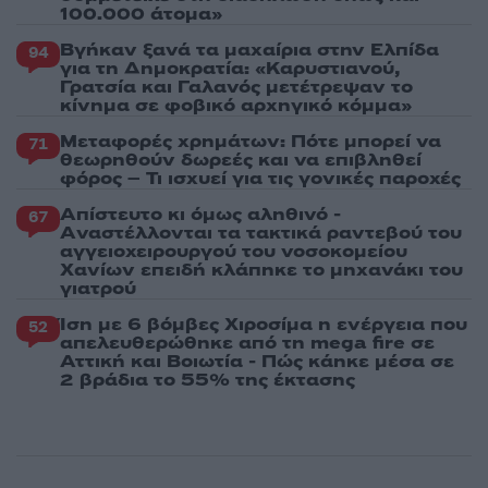
100.000 άτομα»
Βγήκαν ξανά τα μαχαίρια στην Ελπίδα
94
για τη Δημοκρατία: «Καρυστιανού,
Γρατσία και Γαλανός μετέτρεψαν το
κίνημα σε φοβικό αρχηγικό κόμμα»
Μεταφορές χρημάτων: Πότε μπορεί να
71
θεωρηθούν δωρεές και να επιβληθεί
φόρος – Τι ισχυεί για τις γονικές παροχές
Απίστευτο κι όμως αληθινό -
67
Aναστέλλονται τα τακτικά ραντεβού του
αγγειοχειρουργού του νοσοκομείου
Χανίων επειδή κλάπηκε το μηχανάκι του
γιατρού
Ίση με 6 βόμβες Χιροσίμα η ενέργεια που
52
απελευθερώθηκε από τη mega fire σε
Αττική και Βοιωτία - Πώς κάηκε μέσα σε
2 βράδια το 55% της έκτασης