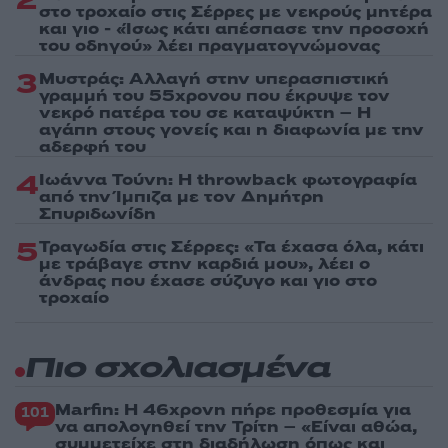
2
στο τροχαίο στις Σέρρες με νεκρούς μητέρα
και γιο - «Ίσως κάτι απέσπασε την προσοχή
του οδηγού» λέει πραγματογνώμονας
3
Μυστράς: Αλλαγή στην υπερασπιστική
γραμμή του 55χρονου που έκρυψε τον
νεκρό πατέρα του σε καταψύκτη – Η
αγάπη στους γονείς και η διαφωνία με την
αδερφή του
4
Ιωάννα Τούνη: Η throwback φωτογραφία
από την Ίμπιζα με τον Δημήτρη
Σπυριδωνίδη
5
Τραγωδία στις Σέρρες: «Τα έχασα όλα, κάτι
με τράβαγε στην καρδιά μου», λέει ο
άνδρας που έχασε σύζυγο και γιο στο
τροχαίο
Πιο σχολιασμένα
Marfin: Η 46χρονη πήρε προθεσμία για
101
να απολογηθεί την Τρίτη – «Είναι αθώα,
συμμετείχε στη διαδήλωση όπως και