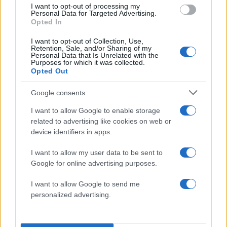
I want to opt-out of processing my
Personal Data for Targeted Advertising.
Opted In
I want to opt-out of Collection, Use,
Σχολίασε εδώ
Retention, Sale, and/or Sharing of my
Personal Data that Is Unrelated with the
Purposes for which it was collected.
Opted Out
50 /50
Google consents
I want to allow Google to enable storage
related to advertising like cookies on web or
device identifiers in apps.
2000 /2000
I want to allow my user data to be sent to
Υποβολή σχολίου
Google for online advertising purposes.
Όροι Χρήσης
. Το site προστατεύεται από reCAPTCHA, ισχύουν
I want to allow Google to send me
Πολιτική Απορρήτου
&
Όροι Χρήσης
της Google.
personalized advertising.
Μπάσκετ
ΛΑΙΚΟ ΠΡΟΣΚΥΝΗΜΑ
ΜΗΤΡΟΠΟΛΗ