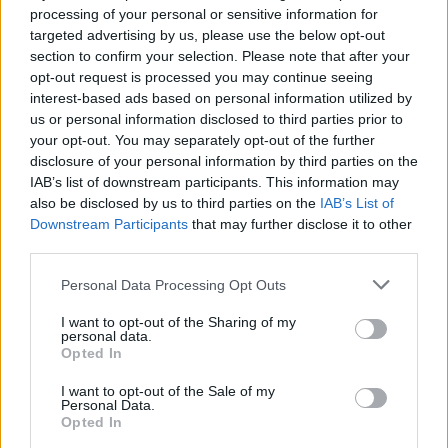
processing of your personal or sensitive information for
targeted advertising by us, please use the below opt-out
Αν τα χάσατε
section to confirm your selection. Please note that after your
opt-out request is processed you may continue seeing
interest-based ads based on personal information utilized by
us or personal information disclosed to third parties prior to
your opt-out. You may separately opt-out of the further
disclosure of your personal information by third parties on the
IAB’s list of downstream participants. This information may
also be disclosed by us to third parties on the
IAB’s List of
Downstream Participants
that may further disclose it to other
third parties.
Θρίλερ στον Λυκαβηττό:
Συναγερμός για φωτιέ
Please note that this website/app uses one or more Google
Βρέθηκε πτώμα σε σπηλιά
επόμενα 24ωρα: Άνε
Personal Data Processing Opt Outs
services and may gather and store information including but
κοντά στο εκκλησάκι των
έως 9 μποφόρ και 39°
Αγίων Ισιδώρων -
Αττική και Βοιωτία στ
not limited to your visit or usage behaviour. You may click to
I want to opt-out of the Sharing of my
personal data.
Φωτογραφίες από το
«επικίνδυνες» περιοχ
grant or deny consent to Google and its third-party tags to
Opted In
σημείο
use your data for below specified purposes in below Google
consent section.
I want to opt-out of the Sale of my
Personal Data.
Σχόλια
Opted In