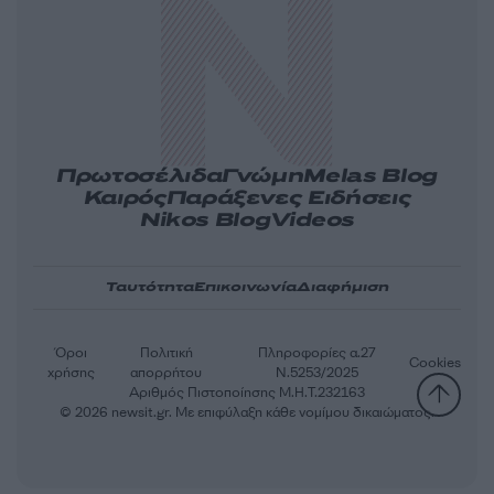
Πρωτοσέλιδα
Γνώμη
Melas Blog
Καιρός
Παράξενες Ειδήσεις
Nikos Blog
Videos
Ταυτότητα
Επικοινωνία
Διαφήμιση
Όροι
Πολιτική
Πληροφορίες α.27
Cookies
χρήσης
απορρήτου
Ν.5253/2025
Αριθμός Πιστοποίησης Μ.Η.Τ.232163
© 2026 newsit.gr. Με επιφύλαξη κάθε νομίμου δικαιώματος.