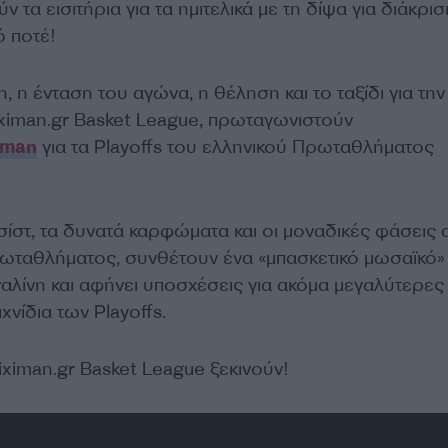
ύν τα εισιτήρια για τα ημιτελικά με τη δίψα για διάκρισ
ό ποτέ!
η, η ένταση του αγώνα, η θέληση και το ταξίδι για την
iximan.gr Basket League, πρωταγωνιστούν
iman
για τα Playoffs του ελληνικού Πρωταθλήματος
σίστ, τα δυνατά καρφώματα και οι μοναδικές φάσεις 
ωταθλήματος, συνθέτουν ένα «μπασκετικό μωσαϊκό»
αλίνη και αφήνει υποσχέσεις για ακόμα μεγαλύτερες
χνίδια των Playoffs.
oiximan.gr Basket League ξεκινούν!