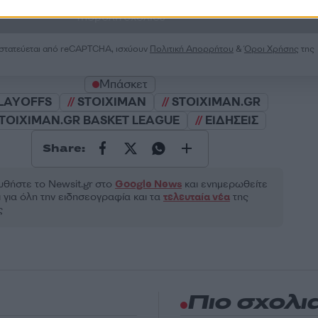
Υποβολή σχολίου
ροστατεύεται από reCAPTCHA, ισχύουν
Πολιτική Απορρήτου
&
Όροι Χρήσης
της
Μπάσκετ
LAYOFFS
STOIXIMAN
STOIXIMAN.GR
TOIXIMAN.GR BASKET LEAGUE
ΕΙΔΗΣΕΙΣ
Share:
θήστε το Νewsit.gr στο
Google News
και ενημερωθείτε
 για όλη την ειδησεογραφία και τα
τελευταία νέα
της
ς
Πιο σχολι