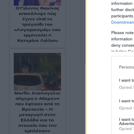
information 
Ο Γιάννης Φακίνος
further disc
αποκάλυψε πώς
participants
έγινε viral το
Downstream 
τραγούδι του
«Λογαριασμός» που
Please note
ερμηνεύει η
information 
Κατερίνα Λιόλιου
deny consent
in below Go
Persona
I want t
Opted 
Marfin: Απολογείται
σήμερα η 46χρονη
I want t
που έφτασε από τη
Opted 
Βρετανία – Η
μεταγωγή στην
I want 
Ελλάδα και τα
Advertis
στοιχεία που την
Opted 
εμπλέκουν