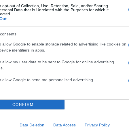
o opt-out of Collection, Use, Retention, Sale, and/or Sharing
ersonal Data that Is Unrelated with the Purposes for which it
lected.
Out
consents
α
o allow Google to enable storage related to advertising like cookies on
evice identifiers in apps.
o allow my user data to be sent to Google for online advertising
s.
Σχολίασε εδώ
to allow Google to send me personalized advertising.
50
CONFIRM
2000 /
Data Deletion
Data Access
Privacy Policy