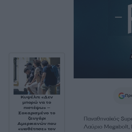
Προ
Κυψέλη: «Δεν
μπορώ να το
πιστέψω» –
Σοκαρισμένο το
Παναθηναϊκός Sup
ζευγάρι
Αμερικανών που
Λαύριο Megabolt, 
«υιοθέτησε» τον