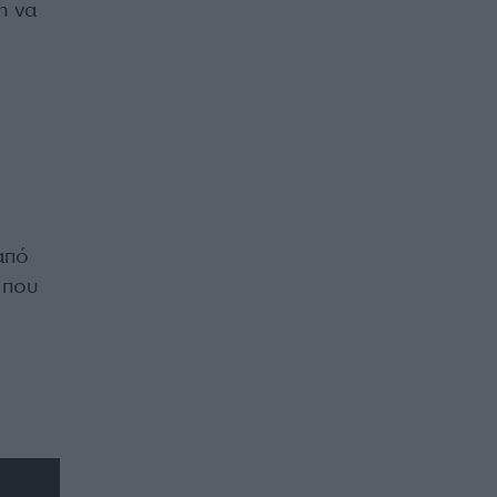
η να
από
 που