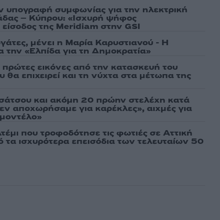
ν υπογραφή συμφωνίας για την ηλεκτρική
άδας – Κύπρου: «Ισχυρή ψήφος
 είσοδος της Meridiam στην GSI
γάτες, μένει η Μαρία Καρυστιανού - Η
α την «Ελπίδα για τη Δημοκρατία»
ι πρώτες εικόνες από την κατασκευή του
 θα επιχειρεί και τη νύχτα στα μέτωπα της
σάτσου και ακόμη 20 πρώην στελέχη κατά
εν αποχωρήσαμε για καρέκλες», αιχμές για
 μοντέλο»
τέμι που τροφοδότησε τις φωτιές σε Αττική
πό τα ισχυρότερα επεισόδια των τελευταίων 50