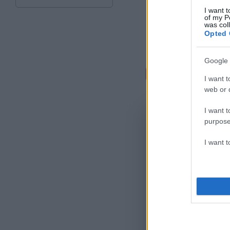
I want t
of my P
was col
Opted 
Google 
Σχόλι
I want t
web or d
I want t
purpose
I want 