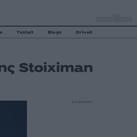
o
Αθήνα
30
C
a
Tasteit
Blogs
Driveit
της Stoiximan
ΔΙΑΦΗΜΙΣΗ