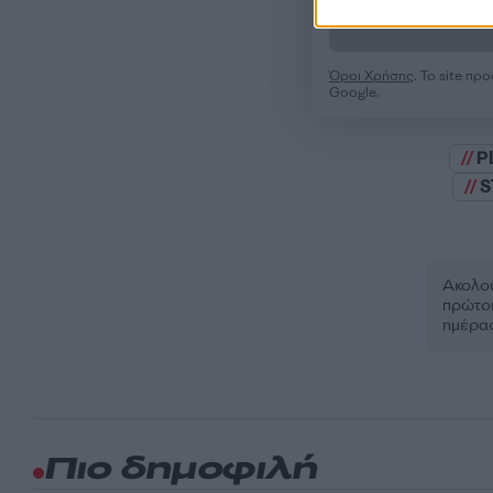
Όροι Χρήσης
. Το site π
Google.
P
S
Ακολου
πρώτοι
ημέρα
Πιο δημοφιλή