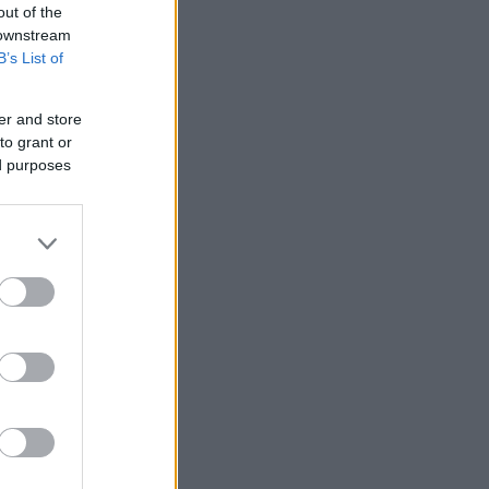
out of the
 downstream
B’s List of
er and store
to grant or
ed purposes