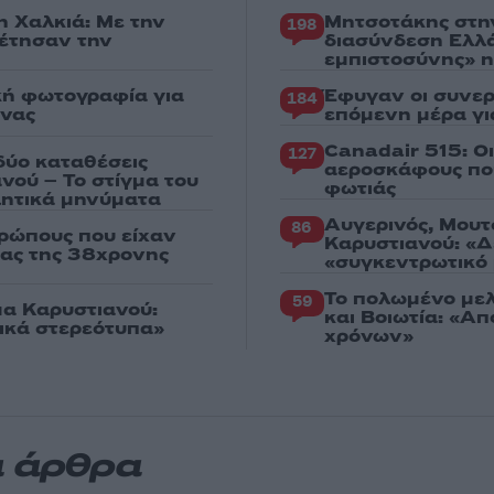
η Χαλκιά: Με την
Μητσοτάκης στη
198
ρέτησαν την
διασύνδεση Ελλ
εμπιστοσύνης» η
κή φωτογραφία για
Έφυγαν οι συνερ
184
ένας
επόμενη μέρα γι
Canadair 515: Ο
127
δύο καταθέσεις
αεροσκάφους που
νού – Το στίγμα του
φωτιάς
ιλητικά μηνύματα
Αυγερινός, Μουτ
86
ρώπους που είχαν
Καρυστιανού: «Δ
ιας της 38χρονης
«συγκεντρωτικό
Το πολωμένο μελ
59
μα Καρυστιανού:
και Βοιωτία: «Α
γικά στερεότυπα»
χρόνων»
α άρθρα