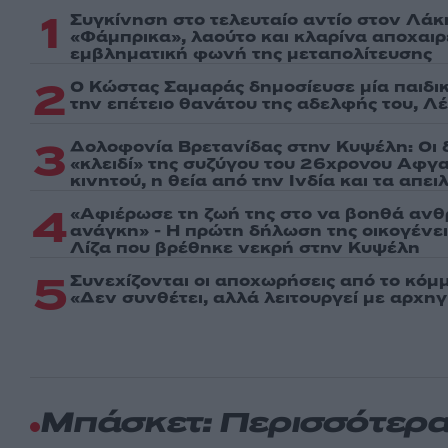
1
Συγκίνηση στο τελευταίο αντίο στον Λάκ
«Φάμπρικα», λαούτο και κλαρίνα αποχαι
εμβληματική φωνή της μεταπολίτευσης
2
Ο Κώστας Σαμαράς δημοσίευσε μία παιδι
την επέτειο θανάτου της αδελφής του, Λ
3
Δολοφονία Βρετανίδας στην Κυψέλη: Οι 
«κλειδί» της συζύγου του 26χρονου Αφγα
κινητού, η θεία από την Ινδία και τα απε
4
«Αφιέρωσε τη ζωή της στο να βοηθά ανθ
ανάγκη» - Η πρώτη δήλωση της οικογένε
Λίζα που βρέθηκε νεκρή στην Κυψέλη
5
Συνεχίζονται οι αποχωρήσεις από το κόμ
«Δεν συνθέτει, αλλά λειτουργεί με αρχη
Μπάσκετ: Περισσότερ