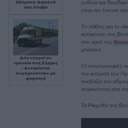
ευθεία και διεκδικο
26χρονο Αφγανό
στη Λέσβο
είναι πιο έντονη απ
Το πάθος για τη νίκ
κατάκτηση της Sto
στο spot της
Stoix
μπάσκετ.
Δύο νεκροί σε
τροχαίο στις Σέρρες
Οι εντυπωσιακές α
- Αυτοκίνητο
την κούρσα του Πρ
συγκρούστηκε με
φορτηγό
ανεβάζει την αδρεν
συγκινήσεις στα παι
Τα Playoffs της St