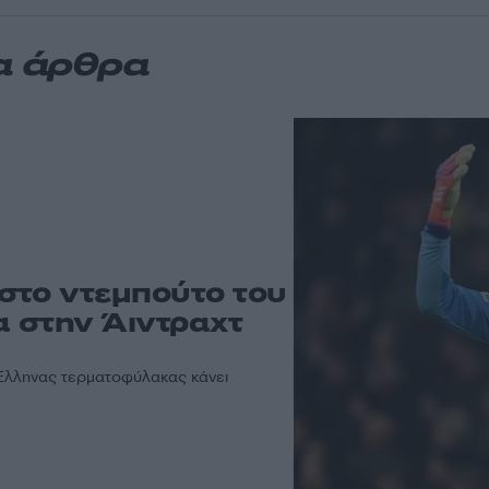
α άρθρα
στο ντεμπούτο του
α στην Άιντραχτ
 Έλληνας τερματοφύλακας κάνει