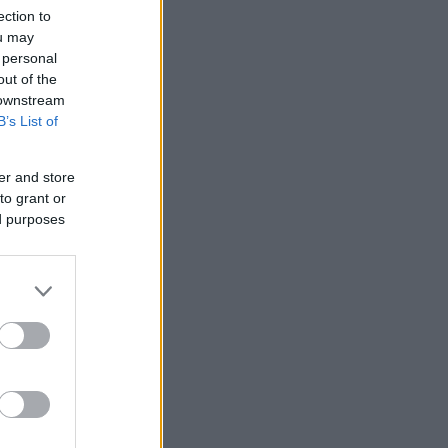
ection to
ou may
 personal
out of the
 downstream
B’s List of
er and store
to grant or
ed purposes
 /50