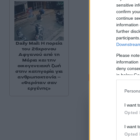
sensitive in
confirm you
continue se
information 
further disc
participants
Daily Mail: Η πορεία
Downstream 
του 26χρονου
Αφγανού από τη
Please note
Μόρια και την
information 
οικογενειακή ζωή
deny consent
στην κατηγορία για
Σχόλι
in below Go
ανθρωποκτονία –
«Φερόταν σαν
εργένης»
Persona
I want t
Opted 
I want t
Opted 