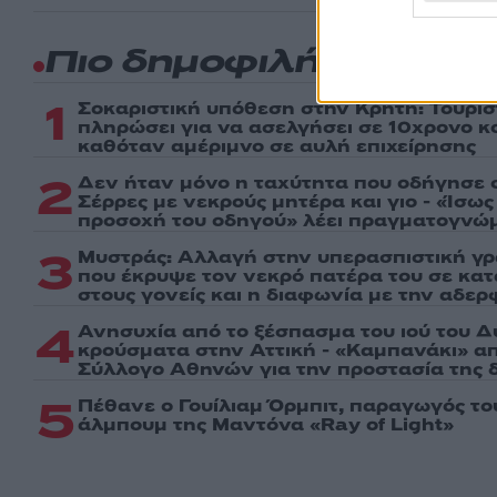
Πιο δημοφιλή
1
Σοκαριστική υπόθεση στην Κρήτη: Τουρί
πληρώσει για να ασελγήσει σε 10χρονο κορ
καθόταν αμέριμνο σε αυλή επιχείρησης
2
Δεν ήταν μόνο η ταχύτητα που οδήγησε σ
Σέρρες με νεκρούς μητέρα και γιο - «Ίσω
προσοχή του οδηγού» λέει πραγματογνώ
3
Μυστράς: Αλλαγή στην υπερασπιστική γ
που έκρυψε τον νεκρό πατέρα του σε κα
στους γονείς και η διαφωνία με την αδερ
4
Ανησυχία από το ξέσπασμα του ιού του Δ
κρούσματα στην Αττική - «Καμπανάκι» απ
Σύλλογο Αθηνών για την προστασία της δ
5
Πέθανε ο Γουίλιαμ Όρμπιτ, παραγωγός τ
άλμπουμ της Μαντόνα «Ray of Light»