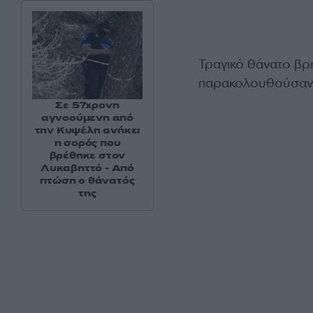
Τραγικό θάνατο βρή
παρακολουθούσα
Σε 57χρονη
αγνοούμενη από
την Κυψέλη ανήκει
η σορός που
βρέθηκε στον
Λυκαβηττό - Από
πτώση ο θάνατός
της