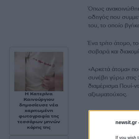
Όπως ανακοινώθηκε
οδηγός που συμμετ
του, το οποίο βγήκ
Ένα τρίτο άτομο, 
σοβαρά και διακομί
«Αρκετά άτομα» πο
συνέβη γύρω στις 1
διαμέρισμα Πουί-ν
αξιωματούχος.
Η Κατερίνα
Καινούργιου
δημοσίευσε νέα
χαριτωμένη
φωτογραφία της
τεσσάρων μηνών
newsit.gr 
κόρης της
If you wish 