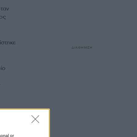
όταν
τος
ίστηκε
ΔΙΑΦΗΜΙΣΗ
ίο
ς
sonal or