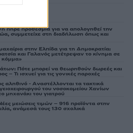
ασμένα
νη πήρε προθεσμία για να απολογηθεί την
αθώα, συμμετείχε στη διαδήλωση όπως και
μαχαίρια στην Ελπίδα για τη Δημοκρατία:
ρατσία και Γαλανός μετέτρεψαν το κίνημα σε
ό κόμμα»
άτων: Πότε μπορεί να θεωρηθούν δωρεές και
ος – Τι ισχυεί για τις γονικές παροχές
ως αληθινό - Aναστέλλονται τα τακτικά
γειοχειρουργού του νοσοκομείου Χανίων
το μηχανάκι του γιατρού
Νέες μειώσεις τιμών – 916 προϊόντα στην
λία, ανάμεσά τους 130 σχολικά