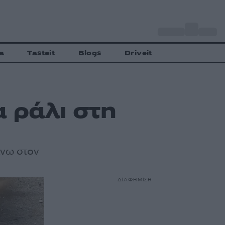
o
Αθήνα
35
C
a
Tasteit
Blogs
Driveit
 ράλι στη
άνω στον
ΔΙΑΦΗΜΙΣΗ