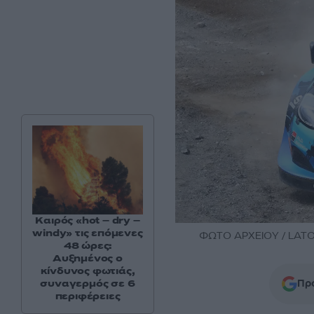
Καιρός «hot – dry –
windy» τις επόμενες
ΦΩΤΟ ΑΡΧΕΙΟΥ / LATO 
48 ώρες:
Αυξημένος ο
κίνδυνος φωτιάς,
Προ
συναγερμός σε 6
περιφέρειες