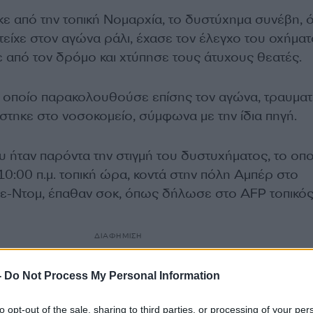
 από την τοπική Νομαρχία, το δυστύχημα συνέβη, 
είχε στον αγώνα ράλι, έχασε τον έλεγχο του οχήμα
ε από τον δρόμο και χτύπησε τους άτυχους θεατές.
το οποίο παρακολουθούσε επίσης τον αγώνα, τραυματ
στηκε στο νοσοκομείο, σύμφωνα με την ίδια πηγή.
υ ήταν παρόντα την στιγμή του δυστυχήματος, το οπο
0:00 π.μ. τοπική ώρα, κοντά στην πόλη Αμπέρ στο
τε-Ντομ, έπαθαν σοκ, όπως δήλωσε στο AFP τοπικό
ΔΙΑΦΗΜΙΣΗ
-
Do Not Process My Personal Information
to opt-out of the sale, sharing to third parties, or processing of your per