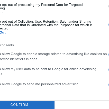
to opt-out of processing my Personal Data for Targeted
ing.
In
o opt-out of Collection, Use, Retention, Sale, and/or Sharing
2000 /
ersonal Data that Is Unrelated with the Purposes for which it
lected.
Υποβολή σχολίου
Out
ροστατεύεται από reCAPTCHA, ισχύουν
Πολιτική Απορρήτου
&
Όροι Χρήσης
της
consents
Αθλητικά
o allow Google to enable storage related to advertising like cookies on
evice identifiers in apps.
ΓΑΛΛΙΑ
ΡΑΛΙ
o allow my user data to be sent to Google for online advertising
Share:
s.
θήστε το Νewsit.gr στο
Google News
και ενημερωθείτε
to allow Google to send me personalized advertising.
 για όλη την ειδησεογραφία και τα
τελευταία νέα
της
ς
CONFIRM