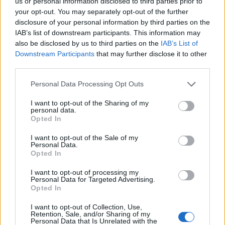
us or personal information disclosed to third parties prior to
your opt-out. You may separately opt-out of the further
disclosure of your personal information by third parties on the
IAB’s list of downstream participants. This information may
Αν τα χάσατε
also be disclosed by us to third parties on the
IAB’s List of
Downstream Participants
that may further disclose it to other
third parties.
Please note that this website/app uses one or more Google
Personal Data Processing Opt Outs
services and may gather and store information including but
not limited to your visit or usage behaviour. You may click to
I want to opt-out of the Sharing of my
personal data.
grant or deny consent to Google and its third-party tags to
Opted In
use your data for below specified purposes in below Google
consent section.
I want to opt-out of the Sale of my
Personal Data.
Η απεγνωσμένη
Ζέστη και θυελλώδε
Opted In
προσπάθεια του barman να
άνεμοι, με ριπές που 
σώσει τον 4χρονο που
φτάνουν τα 80 χλμ/ώρ
I want to opt-out of processing my
πνίγηκε σε πισίνα στην
«Red Code» σε 6 περιο
Personal Data for Targeted Advertising.
Πάρο - Πώς έγινε η
για κίνδυνο πυρκαγι
Opted In
τραγωδία
I want to opt-out of Collection, Use,
Retention, Sale, and/or Sharing of my
Personal Data that Is Unrelated with the