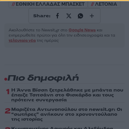
ΕΘΝΙΚΗ ΕΛΛΑΔΑΣ ΜΠΑΣΚΕΤ
ΛΕΤΟΝΙΑ
Share:
Ακολουθήστε το Νewsit.gr στο
Google News
και
ενημερωθείτε πρώτοι για όλη την ειδησεογραφία και τα
τελευταία νέα
της ημέρας
Πιο δημοφιλή
1
Η Άννα Βίσση ξετρελάθηκε με μπάντα που
έπαιζε Τσιτσάνη στο Φισκάρδο και τους
πρότεινε συνεργασία
2
Μαριζέτα Αντωνοπούλου στο newsit.gr: Οι
“σωτήρες” ανήκουν στο χρονοντούλαπο
της ιστορίας
Κωνσταντίνος Αργυρός και Αλεξάνδρα