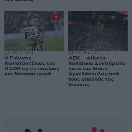
8
21:58
08.08.26
21:33
08.08.26
Ο Γιάννης
ΑΕΚ – Athens
Κωνσταντέλιας του
Kallithea: Συνθήματα
ΠΑΟΚ έγινε πατέρας
κατά του Μάκη
για δεύτερη φορά
Αγγελόπουλου από
τους οπαδούς της
Ένωσης