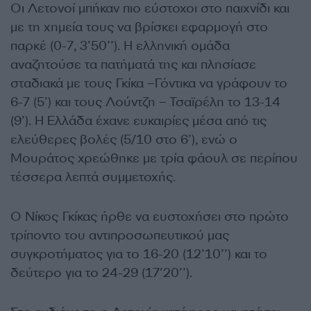
Οι Λετονοί μπήκαν πιο εύστοχοι στο παιχνίδι και
με τη χημεία τους να βρίσκει εφαρμογή στο
παρκέ (0-7, 3’50’’). Η ελληνική ομάδα
αναζητούσε τα πατήματά της και πλησίασε
σταδιακά με τους Γκίκα –Γόντικα να γράφουν το
6-7 (5’) και τους Λούντζη – Τσαϊρέλη το 13-14
(9’). Η Ελλάδα έχανε ευκαιρίες μέσα από τις
ελεύθερες βολές (5/10 στο 6’), ενώ ο
Μουράτος χρεώθηκε με τρία φάουλ σε περίπου
τέσσερα λεπτά συμμετοχής.
Ο Νίκος Γκίκας ήρθε να ευστοχήσει στο πρώτο
τρίποντο του αντιπροσωπευτικού μας
συγκροτήματος για το 16-20 (12’10’’) και το
δεύτερο για το 24-29 (17’20’’).