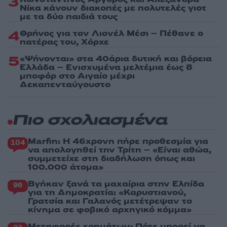
3
Νίκα κάνουν διακοπές με πολυτελές γιοτ
με τα δύο παιδιά τους
4
Θρήνος για τον Λιονέλ Μέσι – Πέθανε ο
πατέρας του, Χόρχε
5
«Ψήνονται» στα 40άρια δυτική και βόρεια
Ελλάδα – Ενισχυμένα μελτέμια έως 8
μποφόρ στο Αιγαίο μέχρι
Δεκαπενταύγουστο
Πιο σχολιασμένα
Marfin: Η 46χρονη πήρε προθεσμία για
104
να απολογηθεί την Τρίτη – «Είναι αθώα,
συμμετείχε στη διαδήλωση όπως και
100.000 άτομα»
Βγήκαν ξανά τα μαχαίρια στην Ελπίδα
96
για τη Δημοκρατία: «Καρυστιανού,
Γρατσία και Γαλανός μετέτρεψαν το
κίνημα σε φοβικό αρχηγικό κόμμα»
Μεταφορές χρημάτων: Πότε μπορεί να