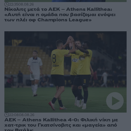
22:35
08.08.26
Νίκολιτς μετά το ΑΕΚ – Athens Kallithea:
«Αυτή είναι η ομάδα που βασίζομαι ενόψει
των πλέι οφ Champions League»
22:08
08.08.26
ΑΕΚ – Athens Kallithea 4-0: Φιλική νίκη με
χατ-τρικ του Γκατσίνοβιτς και «μαγεία» από
τον Βιτάλις