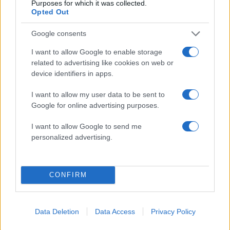
Σχόλια
Purposes for which it was collected.
Opted Out
Google consents
I want to allow Google to enable storage
Σχολίασε εδώ
related to advertising like cookies on web or
device identifiers in apps.
I want to allow my user data to be sent to
50 /50
Google for online advertising purposes.
I want to allow Google to send me
personalized advertising.
2000 /2000
Υποβολή σχολίου
CONFIRM
Όροι Χρήσης
. Το site προστατεύεται από reCAPTCHA, ισχύουν
Πολιτική Απορρήτου
&
Όροι Χρήσης
της Google.
Data Deletion
Data Access
Privacy Policy
Αθλητικά