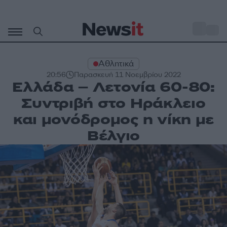
Μετάβαση
σε
o
29
περιεχόμενο
Αθλητικά
20:56
Παρασκευή 11 Νοεμβρίου 2022
Ελλάδα – Λετονία 60-80:
Συντριβή στο Ηράκλειο
και μονόδρομος η νίκη με
Βέλγιο