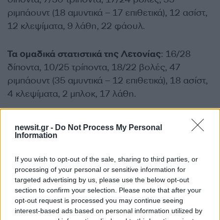
ριμπάουντ (18 αμυντικά – 17 επιθετικά), 12 ασίστ,
12 κλεψίματα, 9 λάθη, 22 φάουλ.
Τα ομαδικά στατιστικά της Λετονίας
: 16/28
δίποντα, 10/25 τρίποντα, 18/22 βολές, 47
ριμπάουντ (35 αμυντικά – 12 επιθετικά), 18 ασίστ,
4 κλεψίματα, 2 μπλοκ, 17 λάθη.
ΔΙΑΦΗΜΙΣΗ
newsit.gr -
Do Not Process My Personal
Information
If you wish to opt-out of the sale, sharing to third parties, or
processing of your personal or sensitive information for
targeted advertising by us, please use the below opt-out
section to confirm your selection. Please note that after your
opt-out request is processed you may continue seeing
interest-based ads based on personal information utilized by