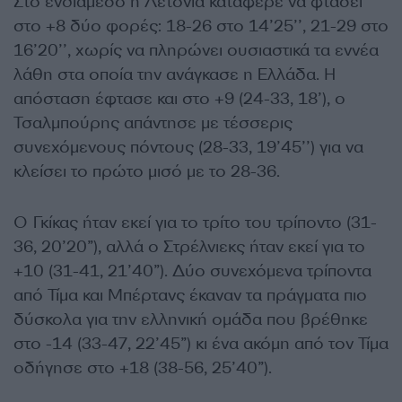
Στο ενδιάμεσο η Λετονία κατάφερε να φτάσει
στο +8 δύο φορές: 18-26 στο 14’25’’, 21-29 στο
16’20’’, χωρίς να πληρώνει ουσιαστικά τα εννέα
λάθη στα οποία την ανάγκασε η Ελλάδα. Η
απόσταση έφτασε και στο +9 (24-33, 18’), ο
Τσαλμπούρης απάντησε με τέσσερις
συνεχόμενους πόντους (28-33, 19’45’’) για να
κλείσει το πρώτο μισό με το 28-36.
Ο Γκίκας ήταν εκεί για το τρίτο του τρίποντο (31-
36, 20’20”), αλλά ο Στρέλνιεκς ήταν εκεί για το
+10 (31-41, 21’40”). Δύο συνεχόμενα τρίποντα
από Τίμα και Μπέρτανς έκαναν τα πράγματα πιο
δύσκολα για την ελληνική ομάδα που βρέθηκε
στο -14 (33-47, 22’45”) κι ένα ακόμη από τον Τίμα
οδήγησε στο +18 (38-56, 25’40”).