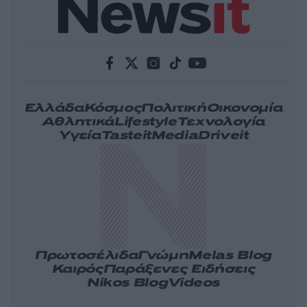
Ελλάδα
Κόσμος
Πολιτική
Οικονομία
Αθλητικά
Lifestyle
Τεχνολογία
Υγεία
Tasteit
Media
Driveit
Πρωτοσέλιδα
Γνώμη
Melas Blog
Καιρός
Παράξενες Ειδήσεις
Nikos Blog
Videos