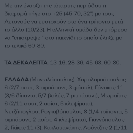
Mε την έναρξη της τέταρτης περιόδου η
διαφορά πήγε στο +25 (45-70, 32”) με τους
Λετονούς να ευστοχούν στο ένα τρίποντο μετά
το άλλο (10/23). Η ελληνική ομάδα δεν μπόρεσε
να “επιστρέψει” στο παιχνίδι το οποίο έληξε με
το τελικό 60-80.
ΤΑ ΔΕΚΑΛΕΠΤΑ
: 13-16, 28-36, 45-63, 60-80.
ΕΛΛΑΔΑ
(Μανωλόπουλος): Χαραλαμπόπουλος
6 (2/7 σουτ, 3 ριμπάουντ, 3 φάουλ), Γόντικας 11
(3/6 δίποντα, 5/7 βολές, 7 ριμπάουντ), Μωραΐτης
6 (2/11 σουτ, 2 ασίστ, 5 κλεψίματα),
Νετζήπογλου, Ρογκαβόπουλος 8 (1/4 τρίποντα, 5
ριμπάουντ, 2 ασίστ, 4 κλεψίματα), Γιαννόπουλος
2, Γκίκας 11 (3), Κακλαμανάκης, Λούντζης 2 (1/11