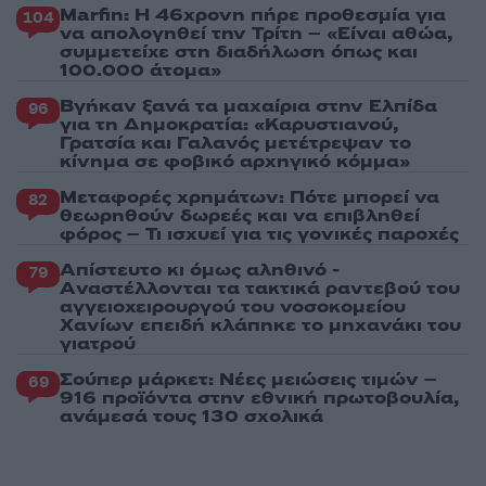
Marfin: Η 46χρονη πήρε προθεσμία για
104
να απολογηθεί την Τρίτη – «Είναι αθώα,
συμμετείχε στη διαδήλωση όπως και
100.000 άτομα»
Βγήκαν ξανά τα μαχαίρια στην Ελπίδα
96
για τη Δημοκρατία: «Καρυστιανού,
Γρατσία και Γαλανός μετέτρεψαν το
κίνημα σε φοβικό αρχηγικό κόμμα»
Μεταφορές χρημάτων: Πότε μπορεί να
82
θεωρηθούν δωρεές και να επιβληθεί
φόρος – Τι ισχυεί για τις γονικές παροχές
Απίστευτο κι όμως αληθινό -
79
Aναστέλλονται τα τακτικά ραντεβού του
αγγειοχειρουργού του νοσοκομείου
Χανίων επειδή κλάπηκε το μηχανάκι του
γιατρού
Σούπερ μάρκετ: Νέες μειώσεις τιμών –
69
916 προϊόντα στην εθνική πρωτοβουλία,
ανάμεσά τους 130 σχολικά