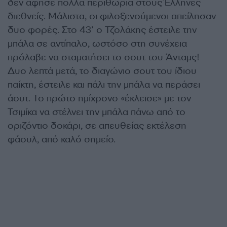
δεν άφησε πολλά περιθώρια στους Έλληνες
διεθνείς. Μάλιστα, οι φιλοξενούμενοι απείλησαν
δυο φορές. Στο 43’ ο Τζολάκης έστειλε την
μπάλα σε αντίπαλο, ωστόσο στη συνέχεια
πρόλαβε να σταματήσει το σουτ του Άνταμς!
Δυο λεπτά μετά, το διαγώνιο σουτ του ίδιου
παίκτη, έστειλε και πάλι την μπάλα να περάσει
άουτ. Το πρώτο ημίχρονο «έκλεισε» με τον
Τσιμίκα να στέλνει την μπάλα πάνω από το
οριζόντιο δοκάρι, σε απευθείας εκτέλεση
φάουλ, από καλό σημείο.