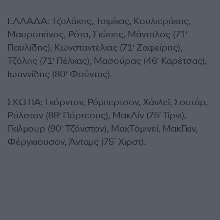
ΕΛΛΑΔΑ: Τζολάκης, Τσιμίκας, Κουλιεράκης,
Μαυροπάνος, Ρότα, Σιώπης, Μάνταλος (71′
Παυλίδης), Κωνσταντέλιας (71′ Ζαφείρης),
Τζόλης (71′ Πέλκας), Μασούρας (46′ Καρέτσας),
Ιωαννίδης (80′ Φούντας).
ΣΚΩΤΙΑ: Γκόρντον, Ρόμπερτσον, Χάνλεϊ, Σουτάρ,
Ράλστον (89′ Πόρτεους), ΜακΛίν (75′ Τίρνι),
Γκίλμουρ (90′ Τζόνστον), ΜακΤόμινεϊ, ΜακΓκιν,
Φέργκιουσον, Άνταμς (75΄ Χιρστ).