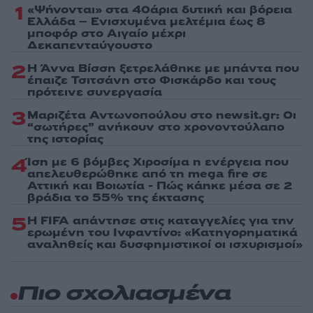
1
«Ψήνονται» στα 40άρια δυτική και βόρεια
Ελλάδα – Ενισχυμένα μελτέμια έως 8
μποφόρ στο Αιγαίο μέχρι
Δεκαπενταύγουστο
2
Η Άννα Βίσση ξετρελάθηκε με μπάντα που
έπαιζε Τσιτσάνη στο Φισκάρδο και τους
πρότεινε συνεργασία
3
Μαριζέτα Αντωνοπούλου στο newsit.gr: Οι
“σωτήρες” ανήκουν στο χρονοντούλαπο
της ιστορίας
4
Ίση με 6 βόμβες Χιροσίμα η ενέργεια που
απελευθερώθηκε από τη mega fire σε
Αττική και Βοιωτία - Πώς κάηκε μέσα σε 2
βράδια το 55% της έκτασης
5
Η FIFA απάντησε στις καταγγελίες για την
ερωμένη του Ινφαντίνο: «Κατηγορηματικά
αναληθείς και δυσφημιστικοί οι ισχυρισμοί»
Πιο σχολιασμένα