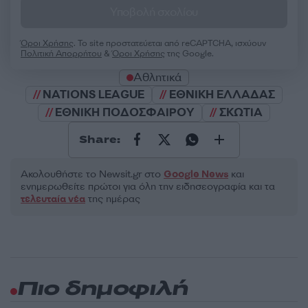
Υποβολή σχολίου
Όροι Χρήσης
. Το site προστατεύεται από reCAPTCHA, ισχύουν
Πολιτική Απορρήτου
&
Όροι Χρήσης
της Google.
Αθλητικά
NATIONS LEAGUE
ΕΘΝΙΚΗ ΕΛΛΑΔΑΣ
ΕΘΝΙΚΗ ΠΟΔΟΣΦΑΙΡΟΥ
ΣΚΩΤΙΑ
Share:
Ακολουθήστε το Νewsit.gr στο
Google News
και
ενημερωθείτε πρώτοι για όλη την ειδησεογραφία και τα
τελευταία νέα
της ημέρας
Πιο δημοφιλή