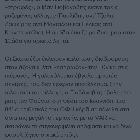
«στροφές», ο Ιβάν Γιοβάνοβιτς έκανε τρεις
μαζεμένες αλλαγές (Παυλίδης αντί Τζόλη,
Ζαφείρης αντί Μάνταλου και Πέλκας αντί
Κωνσταντέλια). Η ομάδα έπαιξε με δυο φορ στην
11άδα για αρκετά λεπτά.
Οι Σκωτσέζοι έκλεισαν καλά τους διαδρόμους
στον άξονα κι έτσι «έσπρωξαν» την Εθνική στις
πτέρυγες. Η γαλανόλευκη έβγαλε αρκετές
σέντρες, που δεν έφεραν αποτέλεσμα. Στην
τελευταία του αλλαγή, ο Γιοβάνοβιτς έβαλε στο
ματς τον Φούντα, στη θέση του Ιωαννίδη. Στο
84’ ο επιθετικός του ΟΦΗ κέρδισε πέναλτι στα
όρια της μεγάλης περιοχής, με το VAR να
ακυρώνει τη συγκεκριμένη απόφαση και να δίνει
φάουλ (έγινε οριακά εκτός).