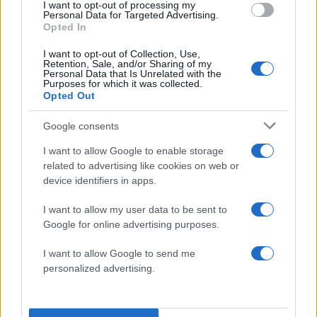
I want to opt-out of processing my
Personal Data for Targeted Advertising.
Opted In
I want to opt-out of Collection, Use,
Retention, Sale, and/or Sharing of my
Personal Data that Is Unrelated with the
Purposes for which it was collected.
Opted Out
Google consents
I want to allow Google to enable storage
Ο Καρέτσας βελτίωσε αισθητά την εικόνα της
related to advertising like cookies on web or
Εθνικής ποδοσφαίρου, βοηθώντας την να
device identifiers in apps.
κλείσει την Σκωτία στα καρέ της για πάνω από
I want to allow my user data to be sent to
ένα τέταρτο και έχοντας και κάποια καλά σουτ.
Google for online advertising purposes.
Παρά την υπεροχή της, η γαλανόλευκη δεν
έφτασε στο γκολ.
I want to allow Google to send me
personalized advertising.