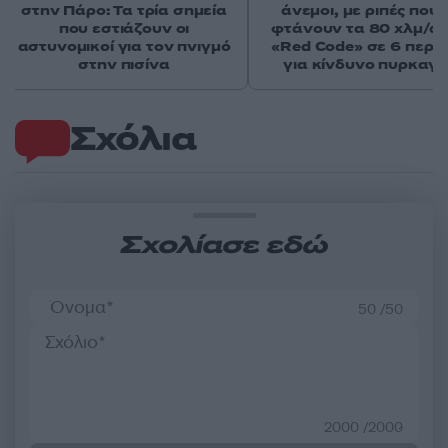
στην Πάρο: Τα τρία σημεία
άνεμοι, με ριπές που 
που εστιάζουν οι
φτάνουν τα 80 χλμ/ώρ
αστυνομικοί για τον πνιγμό
«Red Code» σε 6 περιο
στην πισίνα
για κίνδυνο πυρκαγι
Σχόλια
Σχολίασε εδώ
50 /50
2000 /2000