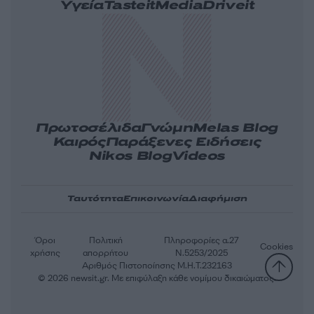
Υγεία
Tasteit
Media
Driveit
Πρωτοσέλιδα
Γνώμη
Melas Blog
Καιρός
Παράξενες Ειδήσεις
Nikos Blog
Videos
Ταυτότητα
Επικοινωνία
Διαφήμιση
Όροι
Πολιτική
Πληροφορίες α.27
Cookies
χρήσης
απορρήτου
Ν.5253/2025
Αριθμός Πιστοποίησης Μ.Η.Τ.232163
© 2026 newsit.gr. Με επιφύλαξη κάθε νομίμου δικαιώματος.