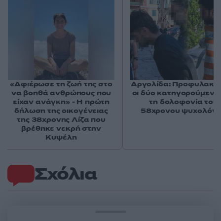
«Αφιέρωσε τη ζωή της στο
Αργολίδα: Προφυλακισ
να βοηθά ανθρώπους που
οι δύο κατηγορούμενοι
είχαν ανάγκη» - Η πρώτη
τη δολοφονία του
δήλωση της οικογένειας
58χρονου ψυχολόγ
της 38χρονης Λίζα που
βρέθηκε νεκρή στην
Κυψέλη
Σχόλια