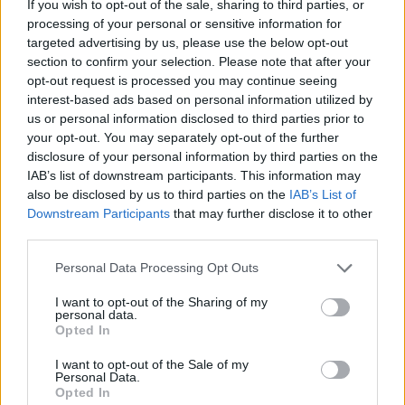
If you wish to opt-out of the sale, sharing to third parties, or
Ακολουθήστε το Νewsit.gr στο
Google News
και
processing of your personal or sensitive information for
ενημερωθείτε πρώτοι για όλη την ειδησεογραφία και τα
targeted advertising by us, please use the below opt-out
τελευταία νέα
της ημέρας
section to confirm your selection. Please note that after your
opt-out request is processed you may continue seeing
interest-based ads based on personal information utilized by
us or personal information disclosed to third parties prior to
your opt-out. You may separately opt-out of the further
disclosure of your personal information by third parties on the
Πιο δημοφιλή
IAB’s list of downstream participants. This information may
also be disclosed by us to third parties on the
IAB’s List of
1
Έφυγαν οι συνεργάτες, μένει η Μαρία
Downstream Participants
that may further disclose it to other
Καρυστιανού - Η επόμενη μέρα για την
third parties.
«Ελπίδα για τη Δημοκρατία»
2
Please note that this website/app uses one or more Google
Σαμοθράκη: «Μαμά νόμιζες ότι δε θα σε
Personal Data Processing Opt Outs
ξαναδώ;» – Τα πρώτα λόγια του 22χρονου
services and may gather and store information including but
που έπεσε σε κανάλι με καυτό νερό
not limited to your visit or usage behaviour. You may click to
I want to opt-out of the Sharing of my
personal data.
grant or deny consent to Google and its third-party tags to
3
Βαλεντίνη Παπαδάκη για Κώστα Σόμμερ:
Opted In
use your data for below specified purposes in below Google
«Ανησυχώ μήπως ξεχνάει πόσο πολύ τον
χρειαζόμαστε»
consent section.
I want to opt-out of the Sale of my
Personal Data.
4
Η βαθμολογία της UEFA μετά την ισοπαλία
Opted In
του Παναθηναϊκού με την ΤΣΣΚΑ 1948