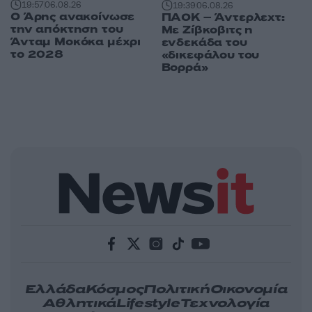
19:57
06.08.26
19:39
06.08.26
Ο Άρης ανακοίνωσε
ΠΑΟΚ – Άντερλεχτ:
την απόκτηση του
Με Ζίβκοβιτς η
Άνταμ Μοκόκα μέχρι
ενδεκάδα του
το 2028
«δικεφάλου του
Βορρά»
Ελλάδα
Κόσμος
Πολιτική
Οικονομία
Αθλητικά
Lifestyle
Τεχνολογία