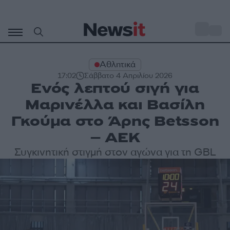
Μετάβαση
σε
o
31
περιεχόμενο
Αθλητικά
17:02
Σάββατο 4 Απριλίου 2026
Ενός λεπτού σιγή για
Μαρινέλλα και Βασίλη
Γκούμα στο Άρης Betsson
– ΑΕΚ
Συγκινητική στιγμή στον αγώνα για τη GBL