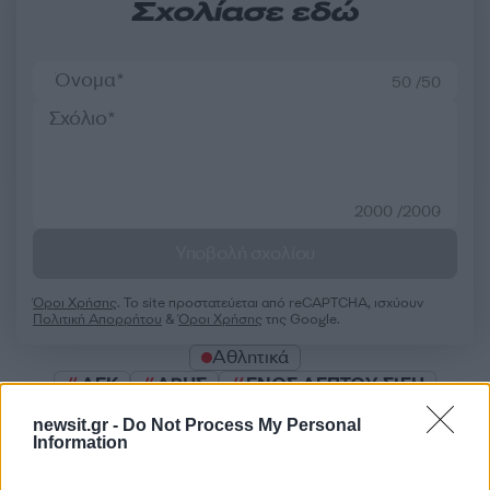
Σχολίασε εδώ
50 /50
2000 /2000
Υποβολή σχολίου
Όροι Χρήσης
. Το site προστατεύεται από reCAPTCHA, ισχύουν
Πολιτική Απορρήτου
&
Όροι Χρήσης
της Google.
Αθλητικά
ΑΕΚ
ΑΡΗΣ
ΕΝΟΣ ΛΕΠΤΟΥ ΣΙΓΗ
ΜΑΡΙΝΕΛΛΑ
newsit.gr -
Do Not Process My Personal
Information
Share: