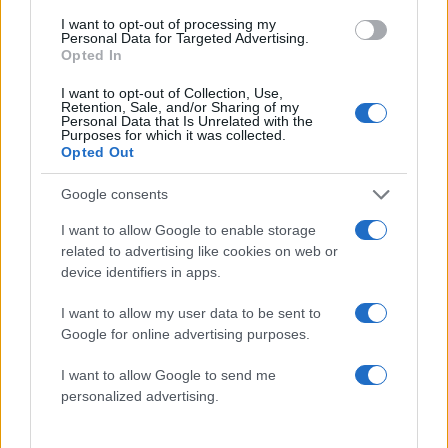
I want to opt-out of processing my
5
Συγκίνηση στο τελευταίο αντίο στον Λάκη
Personal Data for Targeted Advertising.
Χαλκιά: Με την «Φάμπρικα», λαούτο και
Opted In
κλαρίνα αποχαιρέτησαν την εμβληματική
φωνή της μεταπολίτευσης
I want to opt-out of Collection, Use,
Retention, Sale, and/or Sharing of my
Personal Data that Is Unrelated with the
Purposes for which it was collected.
Πιο σχολιασμένα
Opted Out
Μητσοτάκης στην υπογραφή συμφωνίας
Google consents
198
για την ηλεκτρική διασύνδεση Ελλάδας –
Κύπρου: «Ισχυρή ψήφος εμπιστοσύνης» η
I want to allow Google to enable storage
είσοδος της Meridiam στην GSI
related to advertising like cookies on web or
device identifiers in apps.
Canadair 515: Οι πρώτες εικόνες από την
127
κατασκευή του αεροσκάφους που θα
επιχειρεί και τη νύχτα στα μέτωπα της
I want to allow my user data to be sent to
φωτιάς
Google for online advertising purposes.
Αυγερινός, Μουτσάτσου και ακόμη 20
85
I want to allow Google to send me
πρώην στελέχη κατά Καρυστιανού: «Δεν
αποχωρήσαμε για καρέκλες», αιχμές για
personalized advertising.
«συγκεντρωτικό μοντέλο»
Το πολωμένο μελτέμι που τροφοδότησε