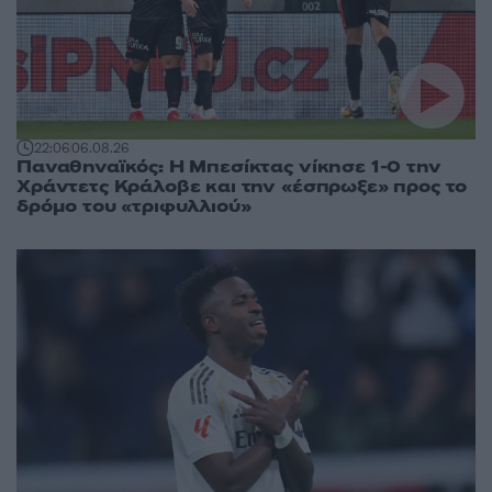
22:06
06.08.26
Παναθηναϊκός: Η Μπεσίκτας νίκησε 1-0 την
Χράντετς Κράλοβε και την «έσπρωξε» προς το
δρόμο του «τριφυλλιού»