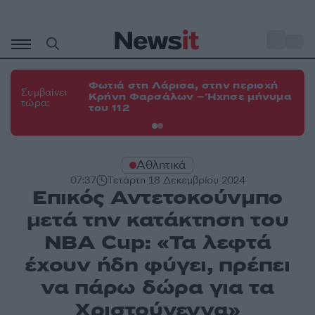
Μετάβαση
σε
o
34
περιεχόμενο
Φωτιά στη Λάρισα, στην περιοχή
Φω
Συμβαίνει
Κρήνη Φαρσάλων – Ήχησε μήνυμα
Κο
τώρα:
του 112
α
Αθλητικά
07:37
Τετάρτη 18 Δεκεμβρίου 2024
Επικός Αντετοκούνμπο
μετά την κατάκτηση του
NBA Cup: «Τα λεφτά
έχουν ήδη φύγει, πρέπει
να πάρω δώρα για τα
Χριστούγεννα»