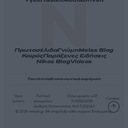
Υγεία
Tasteit
Media
Driveit
Πρωτοσέλιδα
Γνώμη
Melas Blog
Καιρός
Παράξενες Ειδήσεις
Nikos Blog
Videos
Ταυτότητα
Επικοινωνία
Διαφήμιση
Όροι
Πολιτική
Πληροφορίες α.27
Cookies
χρήσης
απορρήτου
Ν.5253/2025
Αριθμός Πιστοποίησης Μ.Η.Τ.232163
© 2026 newsit.gr. Με επιφύλαξη κάθε νομίμου δικαιώματος.