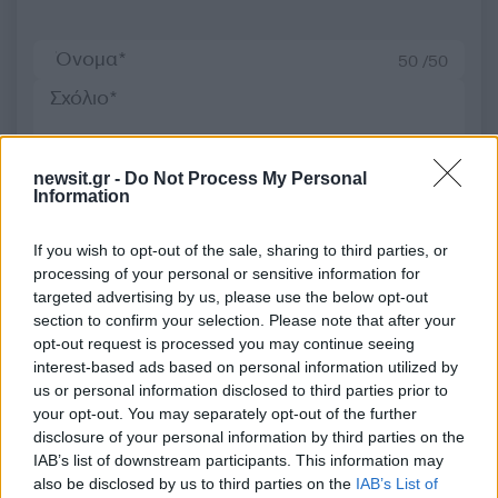
50 /50
newsit.gr -
Do Not Process My Personal
2000 /2000
Information
Υποβολή σχολίου
If you wish to opt-out of the sale, sharing to third parties, or
processing of your personal or sensitive information for
Όροι Χρήσης
. Το site προστατεύεται από reCAPTCHA, ισχύουν
targeted advertising by us, please use the below opt-out
Πολιτική Απορρήτου
&
Όροι Χρήσης
της Google.
section to confirm your selection. Please note that after your
Αθλητικά
opt-out request is processed you may continue seeing
NBA CUP
ΓΙΑΝΝΗΣ ΑΝΤΕΤΟΚΟΥΝΜΠΟ
interest-based ads based on personal information utilized by
us or personal information disclosed to third parties prior to
ΜΙΛΓΟΥΟΚΙ ΜΠΑΚΣ
your opt-out. You may separately opt-out of the further
disclosure of your personal information by third parties on the
Share:
IAB’s list of downstream participants. This information may
also be disclosed by us to third parties on the
IAB’s List of
Ακολουθήστε το Νewsit.gr στο
Google News
και