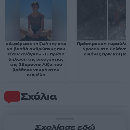
«Αφιέρωσε τη ζωή της στο
Πρόσκρουση πυραύλου
να βοηθά ανθρώπους που
SpaceX στη Σελήνη: 
είχαν ανάγκη» - Η πρώτη
εικόνες πριν και μετ
δήλωση της οικογένειας
της 38χρονης Λίζα που
βρέθηκε νεκρή στην
Κυψέλη
Σχόλια
Σχολίασε εδώ