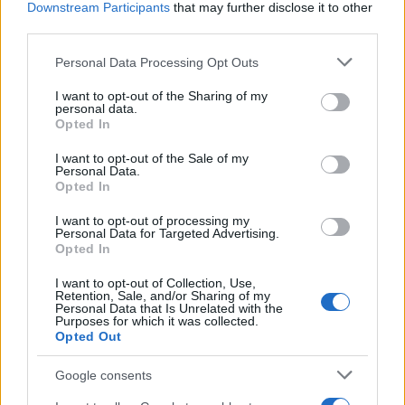
Downstream Participants
that may further disclose it to other
ενημερωθείτε πρώτοι για όλη την ειδησεογραφία και τα
third parties.
τελευταία νέα
της ημέρας
Please note that this website/app uses one or more Google
Personal Data Processing Opt Outs
services and may gather and store information including but
not limited to your visit or usage behaviour. You may click to
I want to opt-out of the Sharing of my
personal data.
grant or deny consent to Google and its third-party tags to
Opted In
use your data for below specified purposes in below Google
Πιο δημοφιλή
consent section.
I want to opt-out of the Sale of my
Personal Data.
1
Έφυγαν οι συνεργάτες, μένει η Μαρία
Opted In
Καρυστιανού - Η επόμενη μέρα για την
«Ελπίδα για τη Δημοκρατία»
I want to opt-out of processing my
Personal Data for Targeted Advertising.
2
Σαμοθράκη: «Μαμά νόμιζες ότι δε θα σε
Opted In
ξαναδώ;» – Τα πρώτα λόγια του 22χρονου
που έπεσε σε κανάλι με καυτό νερό
I want to opt-out of Collection, Use,
Retention, Sale, and/or Sharing of my
3
Ψάθα: «Δεν υπήρξε τεχνικό πρόβλημα με
Personal Data that Is Unrelated with the
Purposes for which it was collected.
τα δύο ελικόπτερα» κατέθεσαν ο Βρετανός
Opted Out
χειριστής και ο Έλληνας διερμηνέας
4
Mirror: Οι φωτιές στην Αιγιάλεια έκαναν
Google consents
στάχτη το όνειρο οικογένειας από τη
Βρετανία για μια νέα ζωή στην