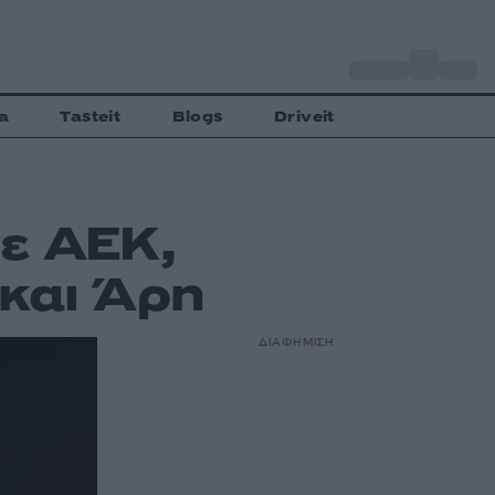
o
Αθήνα
27
C
a
Tasteit
Blogs
Driveit
ε ΑΕΚ,
και Άρη
ΔΙΑΦΗΜΙΣΗ