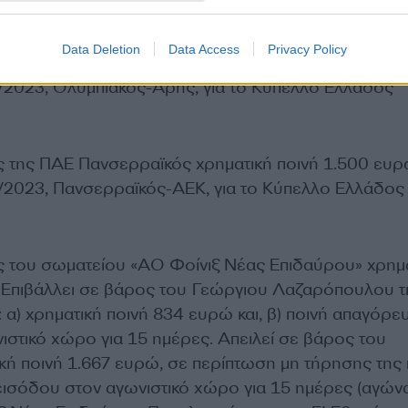
Data Deletion
Data Access
Privacy Policy
ς της ΠΑΕ Ολυμπιακός χρηματική ποινή 22.500 ευρώ
/2023, Ολυμπιακός-Άρης, για το Κύπελλο Ελλάδος
ς της ΠΑΕ Πανσερραϊκός χρηματική ποινή 1.500 ευ
/2023, Πανσερραϊκός-ΑΕΚ, για το Κύπελλο Ελλάδος
ς του σωματείου «ΑΟ Φοίνιξ Νέας Επιδαύρου» χρημ
 Επιβάλλει σε βάρος του Γεώργιου Λαζαρόπουλου τ
: α) χρηματική ποινή 834 ευρώ και, β) ποινή απαγόρ
ιστικό χώρο για 15 ημέρες. Απειλεί σε βάρος του
κή ποινή 1.667 ευρώ, σε περίπτωση μη τήρησης της 
ισόδου στον αγωνιστικό χώρο για 15 ημέρες (αγών