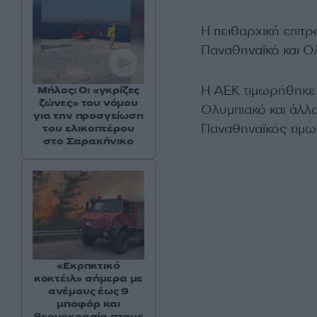
Η πειθαρχική επιτ
Παναθηναϊκό και Ολ
Η ΑΕΚ τιμωρήθηκε μ
Μήλος: Οι «γκρίζες
ζώνες» του νόμου
Ολυμπιακό και άλλ
για την προσγείωση
Παναθηναϊκός τιμω
του ελικοπτέρου
στο Σαρακήνικο
«Εκρηκτικό
κοκτέιλ» σήμερα με
ανέμους έως 9
μποφόρ και
θερμοκρασία στους