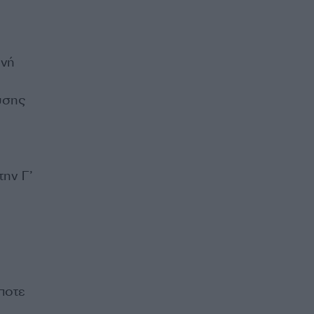
ινή
ευσης
ην Γ’
ποτε