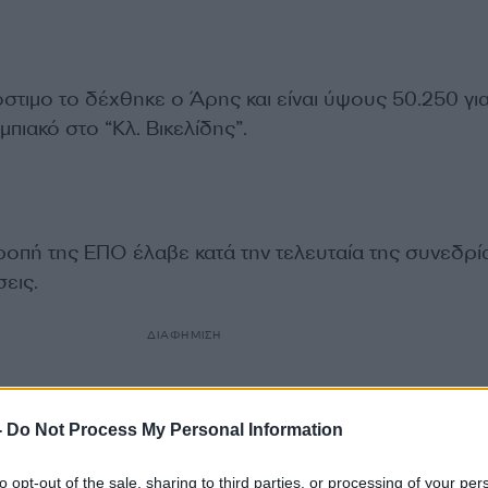
στιμο το δέχθηκε ο Άρης και είναι ύψους 50.250 για
μπιακό στο “Κλ. Βικελίδης”.
ροπή της ΕΠΟ έλαβε κατά την τελευταία της συνεδρία
εις.
ΔΙΑΦΗΜΙΣΗ
-
Do Not Process My Personal Information
to opt-out of the sale, sharing to third parties, or processing of your per