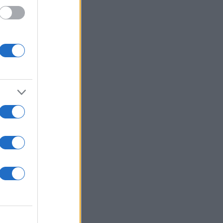
ς της
ς της
 της
ας της
ρώ
ος