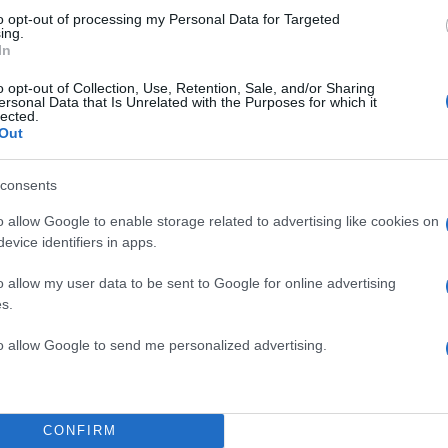
to opt-out of processing my Personal Data for Targeted
ing.
In
ς της ΠΑΕ ΑΕΚ χρηματική ποινή 38.250 ευρώ (αγώνα
o opt-out of Collection, Use, Retention, Sale, and/or Sharing
λυμπιακός, για το Κύπελλο Ελλάδος Novibet).
ersonal Data that Is Unrelated with the Purposes for which it
lected.
Out
ς της ΠΑΕ ΑΕΚ χρηματική ποινή 18.500 ευρώ (αγώνα
ρραϊκός-ΑΕΚ, για το Κύπελλο Ελλάδος Novibet).
consents
o allow Google to enable storage related to advertising like cookies on
ς της ΠΑΕ ΑΕΚ χρηματική ποινή 1.000 ευρώ (αγώνας
evice identifiers in apps.
ανσερραϊκός, για το Κύπελλο Ελλάδος Novibet).
o allow my user data to be sent to Google for online advertising
s.
ς της ΠΑΕ Άρης χρηματική ποινή 50.250 ευρώ (αγών
to allow Google to send me personalized advertising.
Ολυμπιακός, για το Κύπελλο Ελλάδος Novibet).
ς της ΠΑΕ Παναθηναϊκός χρηματική ποινή 30.750 ευ
/2023, Παναθηναϊκός-ΠΑΟΚ, για το Κύπελλο Ελλάδ
CONFIRM