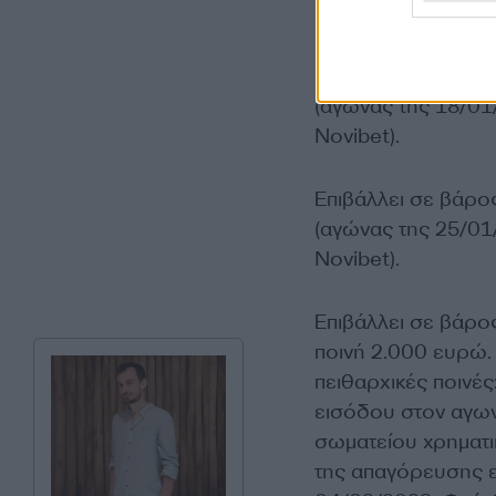
Novibet).
Επιβάλλει σε βάρο
(αγώνας της 18/01
Novibet).
Επιβάλλει σε βάρο
(αγώνας της 25/01
Novibet).
Επιβάλλει σε βάρο
ποινή 2.000 ευρώ.
πειθαρχικές ποινές
εισόδου στον αγων
σωματείου χρηματι
της απαγόρευσης ε