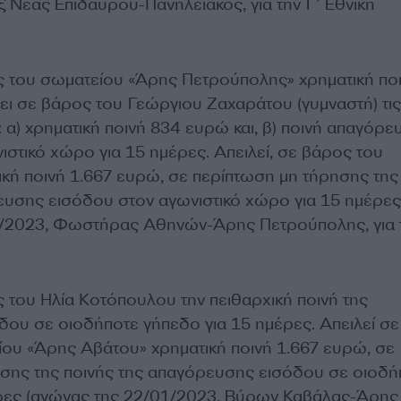
 Νέας Επιδαύρου-Πανηλειακός, για την Γ’ Εθνική
ς του σωματείου «Άρης Πετρούπολης» χρηματική πο
ει σε βάρος του Γεώργιου Ζαχαράτου (γυμναστή) τις
: α) χρηματική ποινή 834 ευρώ και, β) ποινή απαγόρ
στικό χώρο για 15 ημέρες. Απειλεί, σε βάρος του
ική ποινή 1.667 ευρώ, σε περίπτωση μη τήρησης της
ευσης εισόδου στον αγωνιστικό χώρο για 15 ημέρες
2/2023, Φωστήρας Αθηνών-Άρης Πετρούπολης, για τ
ς του Ηλία Κοτόπουλου την πειθαρχική ποινή της
ου σε οιοδήποτε γήπεδο για 15 ημέρες. Απειλεί σε
ου «Άρης Αβάτου» χρηματική ποινή 1.667 ευρώ, σε
σης της ποινής της απαγόρευσης εισόδου σε οιοδή
έρες (αγώνας της 22/01/2023, Βύρων Καβάλας-Άρης