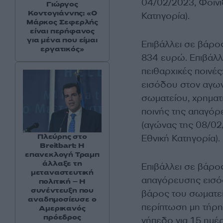
04/02/2023, Φοίνιξ
Γιώργος
Κοντογιάννης: «Ο
Κατηγορία).
Μάρκος Σεφερλής
είναι περήφανος
για μένα που είμαι
Επιβάλλει σε βάρο
εργατικός»
834 ευρώ. Επιβάλλ
πειθαρχικές ποινές
εισόδου στον αγωνι
σωματείου, χρηματ
ποινής της απαγόρ
(αγώνας της 08/0
Πλεύρης στο
Εθνική Κατηγορία).
Breitbart: Η
επανεκλογή Τραμπ
άλλαξε τη
Επιβάλλει σε βάρο
μεταναστευτική
απαγόρευσης εισόδ
πολιτική – Η
συνέντευξη που
βάρος του σωματεί
αναδημοσίευσε ο
περίπτωση μη τήρη
Αμερικανός
πρόεδρος
γήπεδο για 15 ημ