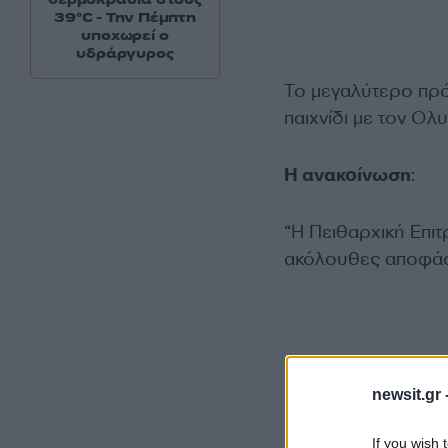
39°C - Την Πέμπτη
υποχωρεί ο
υδράργυρος
Το μεγαλύτερο πρό
παιχνίδι με τον Ολυ
Η ανακοίνωση
:
“Η Πειθαρχική Επιτ
ακόλουθες αποφάσ
newsit.gr 
If you wish 