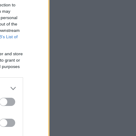
ection to
ou may
 personal
out of the
 downstream
B’s List of
er and store
to grant or
ed purposes