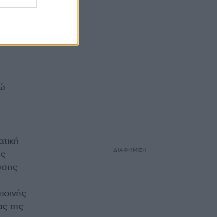
ρώ
ατική
ΔΙΑΦΗΜΙΣΗ
ις
ευσης
ποινής
ας της