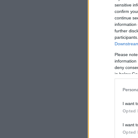
sensitive in
confirm you
continue se
information 
further disc
participants
Downstream 
Please note
information 
deny consent
in below Go
Persona
I want t
Opted 
I want t
Opted 