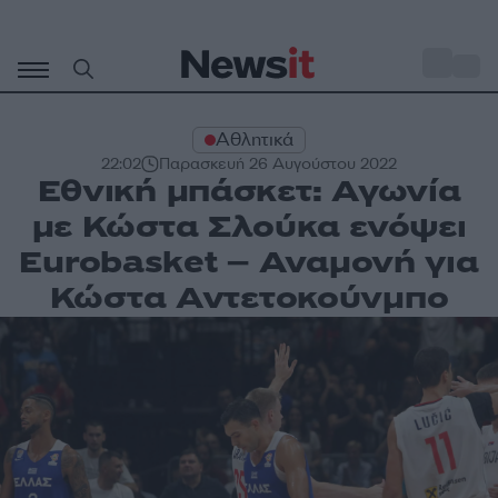
Μετάβαση
σε
o
32
περιεχόμενο
Αθλητικά
22:02
Παρασκευή 26 Αυγούστου 2022
Εθνική μπάσκετ: Αγωνία
με Κώστα Σλούκα ενόψει
Eurobasket – Αναμονή για
Κώστα Αντετοκούνμπο