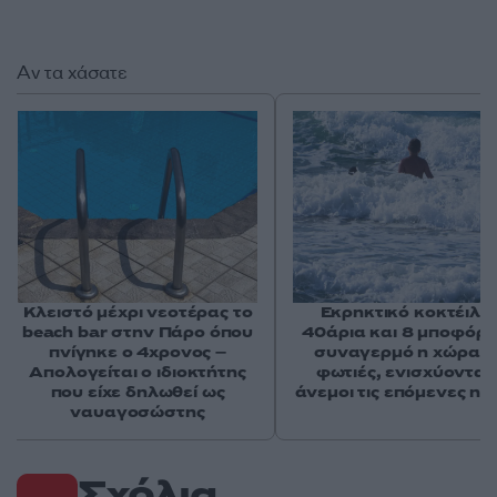
Αν τα χάσατε
Κλειστό μέχρι νεοτέρας το
Εκρηκτικό κοκτέιλ μ
beach bar στην Πάρο όπου
40άρια και 8 μποφόρ -
πνίγηκε ο 4χρονος –
συναγερμό η χώρα γ
Απολογείται ο ιδιοκτήτης
φωτιές, ενισχύονται 
που είχε δηλωθεί ως
άνεμοι τις επόμενες ημ
ναυαγοσώστης
Σχόλια