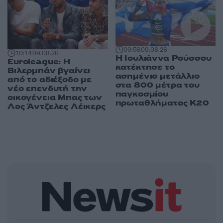
09:56
09.08.26
10:14
09.08.26
Η Ιουλιάννα Ρούσσου
Euroleague: Η
κατέκτησε το
Βιλερμπάν βγαίνει
ασημένιο μετάλλιο
από το αδιέξοδο με
στα 800 μέτρα του
νέο επενδυτή την
παγκοσμίου
οικογένεια Μπας των
πρωταθλήματος Κ20
Λος Άντζελες Λέικερς