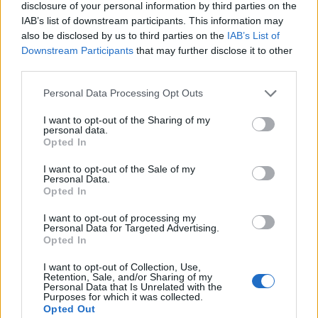
disclosure of your personal information by third parties on the
3
IAB’s list of downstream participants. This information may
Θρήνος για τον Λιονέλ Μέσι – Πέθανε ο
πατέρας του, Χόρχε
also be disclosed by us to third parties on the
IAB’s List of
Downstream Participants
that may further disclose it to other
4
Ελίζαμπεθ Ελέτσι και Νεκτάριος Λεμονίδης
third parties.
πήγαν στον Άγιο Νεκτάριο Βούλας για να
πάρουν την ευχή για τον γιο τους
Please note that this website/app uses one or more Google
Personal Data Processing Opt Outs
5
Τζο Μπάιντεν: «Ο καρκίνος έχει εξαπλωθεί,
services and may gather and store information including but
είναι πολύ επώδυνο», λέει ο γιος του
not limited to your visit or usage behaviour. You may click to
I want to opt-out of the Sharing of my
personal data.
grant or deny consent to Google and its third-party tags to
Opted In
use your data for below specified purposes in below Google
Πιο σχολιασμένα
consent section.
I want to opt-out of the Sale of my
Personal Data.
Opted In
Βγήκαν ξανά τα μαχαίρια στην Ελπίδα
96
για τη Δημοκρατία: «Καρυστιανού,
I want to opt-out of processing my
Γρατσία και Γαλανός μετέτρεψαν το
Personal Data for Targeted Advertising.
κίνημα σε φοβικό αρχηγικό κόμμα»
Opted In
Απίστευτο κι όμως αληθινό -
84
I want to opt-out of Collection, Use,
Aναστέλλονται τα τακτικά ραντεβού του
Retention, Sale, and/or Sharing of my
αγγειοχειρουργού του νοσοκομείου
Personal Data that Is Unrelated with the
Χανίων επειδή κλάπηκε το μηχανάκι του
Purposes for which it was collected.
γιατρού
Opted Out