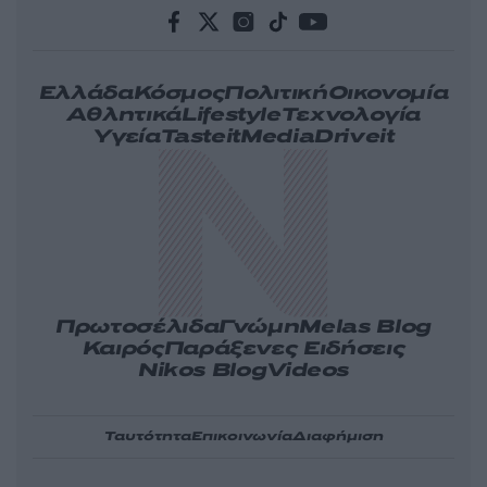
Ελλάδα
Κόσμος
Πολιτική
Οικονομία
Αθλητικά
Lifestyle
Τεχνολογία
Υγεία
Tasteit
Media
Driveit
Πρωτοσέλιδα
Γνώμη
Melas Blog
Καιρός
Παράξενες Ειδήσεις
Nikos Blog
Videos
Ταυτότητα
Επικοινωνία
Διαφήμιση