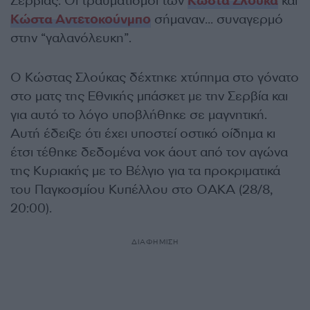
Σερβίας. Οι τραυματισμοί των
Κώστα Σλούκα
και
Κώστα Αντετοκούνμπο
σήμαναν… συναγερμό
στην “γαλανόλευκη”.
Ο Κώστας Σλούκας δέχτηκε χτύπημα στο γόνατο
στο ματς της Εθνικής μπάσκετ με την Σερβία και
για αυτό το λόγο υποβλήθηκε σε μαγνητική.
Αυτή έδειξε ότι έχει υποστεί οστικό οίδημα κι
έτσι τέθηκε δεδομένα νοκ άουτ από τον αγώνα
της Κυριακής με το Βέλγιο για τα προκριματικά
του Παγκοσμίου Κυπέλλου στο ΟΑΚΑ (28/8,
20:00).
ΔΙΑΦΗΜΙΣΗ