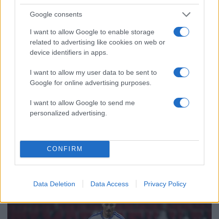
Στην Κρήτη ο Κυριάκος Μητσοτάκης,
73
Google consents
συνεχίζει τις ολιγοήμερες διακοπές του –
Πού βρέθηκε το Σάββατο
I want to allow Google to enable storage
ΕΛΑΣ: Ο Αλέξης Δέδες ο πρώτος
73
related to advertising like cookies on web or
υποψήφιος βουλευτής του κόμματος –
device identifiers in apps.
Από τα διοικητικά της ΑΕΚ στην πολιτική
σκηνή
I want to allow my user data to be sent to
Σούπερ μάρκετ: Νέες μειώσεις τιμών –
73
Google for online advertising purposes.
916 προϊόντα στην εθνική πρωτοβουλία,
ανάμεσά τους 130 σχολικά
I want to allow Google to send me
personalized advertising.
CONFIRM
Αθλητικά:
Περισσότερα άρθρα
Data Deletion
Data Access
Privacy Policy