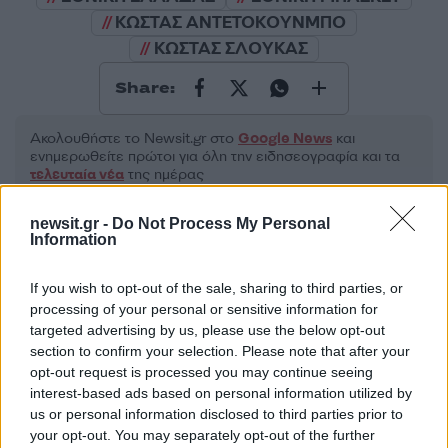
ΚΩΣΤΑΣ ΑΝΤΕΤΟΚΟΥΝΜΠΟ
ΚΩΣΤΑΣ ΣΛΟΥΚΑΣ
Share:
Ακολουθήστε το Νewsit.gr στο
Google News
και
ενημερωθείτε πρώτοι για όλη την ειδησεογραφία και τα
τελευταία νέα
της ημέρας
newsit.gr -
Do Not Process My Personal
Information
If you wish to opt-out of the sale, sharing to third parties, or
Πιο δημοφιλή
processing of your personal or sensitive information for
targeted advertising by us, please use the below opt-out
1
Κωνσταντίνος Αργυρός και Αλεξάνδρα
section to confirm your selection. Please note that after your
Νίκα κάνουν διακοπές με πολυτελές γιοτ
opt-out request is processed you may continue seeing
με τα δύο παιδιά τους
interest-based ads based on personal information utilized by
2
Η Άννα Βίσση ξετρελάθηκε με μπάντα που
us or personal information disclosed to third parties prior to
έπαιζε Τσιτσάνη στο Φισκάρδο και τους
your opt-out. You may separately opt-out of the further
πρότεινε συνεργασία