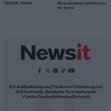
ΤΣΣΚΑ 1948
Επαναπροκηρύσσεται
το έργο
Ελλάδα
Κόσμος
Πολιτική
Οικονομία
Αθλητικά
Lifestyle
Τεχνολογία
Υγεία
Tasteit
Media
Driveit