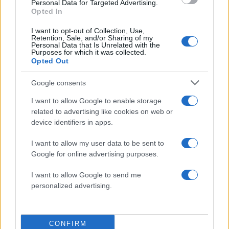
Personal Data for Targeted Advertising.
που έζησε και πώς είδε τον Χριστό μπροστά
Opted In
της: «Ήταν ό,τι πιο όμορφο έχω δει στη ζωή
μου»
I want to opt-out of Collection, Use,
Retention, Sale, and/or Sharing of my
Personal Data that Is Unrelated with the
Purposes for which it was collected.
Πιο σχολιασμένα
Opted Out
Μητσοτάκης στην υπογραφή συμφωνίας
198
Google consents
για την ηλεκτρική διασύνδεση Ελλάδας –
Κύπρου: «Ισχυρή ψήφος εμπιστοσύνης» η
I want to allow Google to enable storage
είσοδος της Meridiam στην GSI
related to advertising like cookies on web or
Έφυγαν οι συνεργάτες, μένει η Μαρία
device identifiers in apps.
184
Καρυστιανού - Η επόμενη μέρα για την
«Ελπίδα για τη Δημοκρατία»
I want to allow my user data to be sent to
Google for online advertising purposes.
Canadair 515: Οι πρώτες εικόνες από την
129
κατασκευή του αεροσκάφους που θα
επιχειρεί και τη νύχτα στα μέτωπα της
I want to allow Google to send me
φωτιάς
personalized advertising.
Marfin: Η 46χρονη πήρε προθεσμία για
88
να απολογηθεί την Τρίτη – «Είναι αθώα,
συμμετείχε στη διαδήλωση όπως και
CONFIRM
100.000 άτομα»