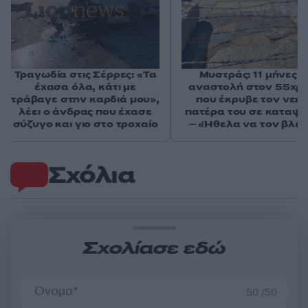
Τραγωδία στις Σέρρες: «Τα
Μυστράς: 11 μήνες μ
έχασα όλα, κάτι με
αναστολή στον 55χρ
τράβαγε στην καρδιά μου»,
που έκρυβε τον νεκ
λέει ο άνδρας που έχασε
πατέρα του σε καταψ
σύζυγο και γιο στο τροχαίο
– «Ήθελα να τον βλέ
Σχόλια
Σχολίασε εδώ
50 /50