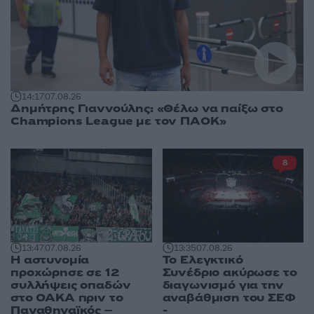
14:17
07.08.26
Δημήτρης Γιαννούλης: «Θέλω να παίξω στο
Champions League με τον ΠΑΟΚ»
8
13:47
07.08.26
13:35
07.08.26
Η αστυνομία
Το Ελεγκτικό
προχώρησε σε 12
Συνέδριο ακύρωσε το
συλλήψεις οπαδών
διαγωνισμό για την
στο ΟΑΚΑ πριν το
αναβάθμιση του ΣΕΦ
Παναθηναϊκός –
-