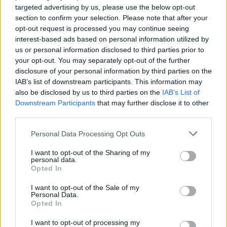
targeted advertising by us, please use the below opt-out
section to confirm your selection. Please note that after your
Πιο δημοφιλή
opt-out request is processed you may continue seeing
interest-based ads based on personal information utilized by
us or personal information disclosed to third parties prior to
1
Η Ελένη Φωτοπούλου ευχήθηκε για τη
γιορτή του Άκη Παυλόπουλου: «Δεκαπέντε
your opt-out. You may separately opt-out of the further
χρόνια μου διδάσκει υπομονή και αγάπη»
disclosure of your personal information by third parties on the
IAB’s list of downstream participants. This information may
2
Δολοφονία Βρετανίδας στην Κυψέλη: Οι
also be disclosed by us to third parties on the
IAB’s List of
δύο καταθέσεις «κλειδί» της συζύγου του
26χρονου Αφγανού – Το στίγμα του
Downstream Participants
that may further disclose it to other
κινητού, η θεία από την Ινδία και τα
third parties.
απειλητικά μηνύματα
Please note that this website/app uses one or more Google
Personal Data Processing Opt Outs
3
Αριστοτέλης Δαμίγος: Στο Αποτεφρωτήριο
services and may gather and store information including but
Ριτσώνας το «ύστατο χαίρε» στον Έλληνα
not limited to your visit or usage behaviour. You may click to
I want to opt-out of the Sharing of my
σύνδεσμο του ελικοπτέρου που έπεσε στην
personal data.
Ψάθα
grant or deny consent to Google and its third-party tags to
Opted In
use your data for below specified purposes in below Google
4
«Αφιέρωσε τη ζωή της στο να βοηθά
consent section.
ανθρώπους που είχαν ανάγκη» - Η πρώτη
I want to opt-out of the Sale of my
Personal Data.
δήλωση της οικογένειας της 38χρονης
Opted In
Λίζα που βρέθηκε νεκρή στην Κυψέλη
5
Η Αγγελική Ηλιάδη περιγράφει το θαύμα
I want to opt-out of processing my