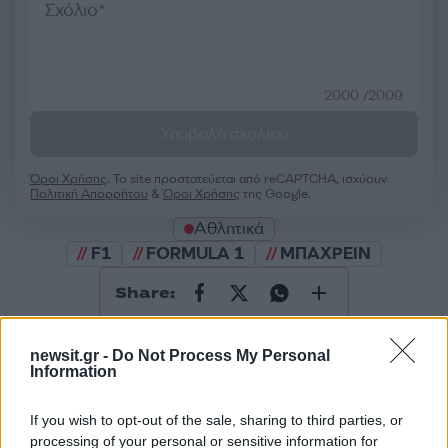
2000 /2000
Υποβολή σχολίου
Όροι Χρήσης
. Το site προστατεύεται από reCAPTCHA, ισχύουν
Πολιτική Απορρήτου
&
Όροι Χρήσης
της Google.
Αθλητικά
F1
FORMULA 1
ΜΠΑΧΡΕΙΝ
Share:
Ακολουθήστε το Νewsit.gr στο
Google News
και
newsit.gr -
Do Not Process My Personal
ενημερωθείτε πρώτοι για όλη την ειδησεογραφία και τα
Information
τελευταία νέα
της ημέρας
If you wish to opt-out of the sale, sharing to third parties, or
processing of your personal or sensitive information for