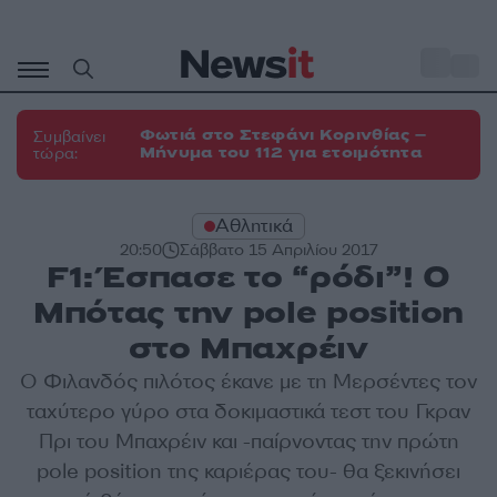
Μετάβαση
σε
o
35
περιεχόμενο
Φωτιά στο Στεφάνι Κορινθίας –
Συμβαίνει
Μήνυμα του 112 για ετοιμότητα
τώρα:
Αθλητικά
20:50
Σάββατο 15 Απριλίου 2017
F1: Έσπασε το “ρόδι”! Ο
Μπότας την pole position
στο Μπαχρέιν
Ο Φιλανδός πιλότος έκανε με τη Μερσέντες τον
ταχύτερο γύρο στα δοκιμαστικά τεστ του Γκραν
Πρι του Μπαχρέιν και -παίρνοντας την πρώτη
pole position της καριέρας του- θα ξεκινήσει