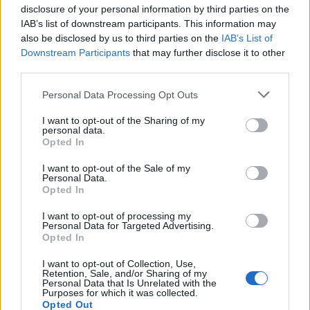
disclosure of your personal information by third parties on the
IAB’s list of downstream participants. This information may
also be disclosed by us to third parties on the
IAB’s List of
Η δημοσίευση κοινοποιήθηκε από το χρήστη Eleonora Incardona
Downstream Participants
that may further disclose it to other
(@eleonoraincardona)
third parties.
Please note that this website/app uses one or more Google
Personal Data Processing Opt Outs
services and may gather and store information including but
not limited to your visit or usage behaviour. You may click to
I want to opt-out of the Sharing of my
personal data.
Το συγκεκριμένο σχόλιο ήρθε μετά από τις
grant or deny consent to Google and its third-party tags to
Opted In
use your data for below specified purposes in below Google
αντιδράσεις που υπήρξαν, για τα ρούχα που
consent section.
I want to opt-out of the Sale of my
φορούσε η Ικαρντόνα, την ώρα που εργαζόταν.
Personal Data.
Opted In
Εμφανίστηκε με ένα τολμηρό ιβουάρ μπουστάκι
στην τηλεοπτική κάλυψη του αγώνα ανάμεσα στη
I want to opt-out of processing my
Personal Data for Targeted Advertising.
Φλουμινένσε και την Αλ Χιλάλ, δημοσίευσε τις
Opted In
σχετικές φωτογραφίες στον λογαριασμό της στο
I want to opt-out of Collection, Use,
Instagram κι έτσι προκάλεσε το “ξέσπασμα” της
Retention, Sale, and/or Sharing of my
Personal Data that Is Unrelated with the
Μακέρι.
Purposes for which it was collected.
Opted Out