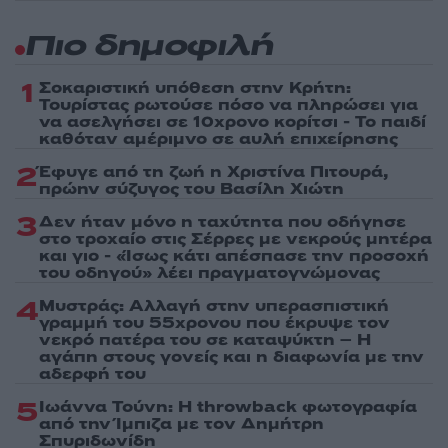
Πιο δημοφιλή
1
Σοκαριστική υπόθεση στην Κρήτη:
Τουρίστας ρωτούσε πόσο να πληρώσει για
να ασελγήσει σε 10χρονο κορίτσι - Το παιδί
καθόταν αμέριμνο σε αυλή επιχείρησης
2
Έφυγε από τη ζωή η Χριστίνα Πιτουρά,
πρώην σύζυγος του Βασίλη Χιώτη
3
Δεν ήταν μόνο η ταχύτητα που οδήγησε
στο τροχαίο στις Σέρρες με νεκρούς μητέρα
και γιο - «Ίσως κάτι απέσπασε την προσοχή
του οδηγού» λέει πραγματογνώμονας
4
Μυστράς: Αλλαγή στην υπερασπιστική
γραμμή του 55χρονου που έκρυψε τον
νεκρό πατέρα του σε καταψύκτη – Η
αγάπη στους γονείς και η διαφωνία με την
αδερφή του
5
Ιωάννα Τούνη: Η throwback φωτογραφία
από την Ίμπιζα με τον Δημήτρη
Σπυριδωνίδη