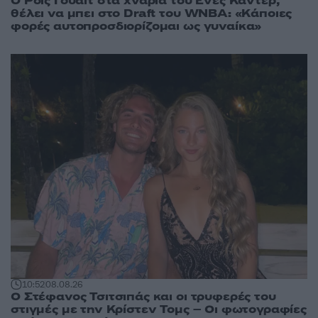
Ο Ρόις Γουάιτ στα χνάρια του Ενές Κάντερ,
θέλει να μπει στο Draft του WNBA: «Κάποιες
φορές αυτοπροσδιορίζομαι ως γυναίκα»
10:52
08.08.26
Ο Στέφανος Τσιτσιπάς και οι τρυφερές του
στιγμές με την Κρίστεν Τομς – Οι φωτογραφίες