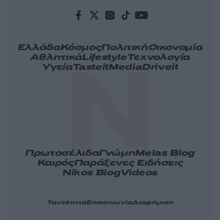
Ελλάδα
Κόσμος
Πολιτική
Οικονομία
Αθλητικά
Lifestyle
Τεχνολογία
Υγεία
Tasteit
Media
Driveit
Πρωτοσέλιδα
Γνώμη
Melas Blog
Καιρός
Παράξενες Ειδήσεις
Nikos Blog
Videos
Ταυτότητα
Επικοινωνία
Διαφήμιση