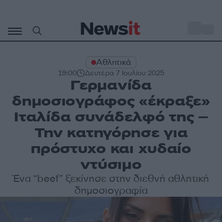
Μετάβαση
σε
o
34
περιεχόμενο
Αθλητικά
19:00
Δευτέρα 7 Ιουλίου 2025
Γερμανίδα
δημοσιογράφος «έκραξε»
Ιταλίδα συνάδελφό της –
Την κατηγόρησε για
πρόστυχο και χυδαίο
ντύσιμο
Ένα “beef” ξεκίνησε στην διεθνή αθλητική
δημοσιογραφία