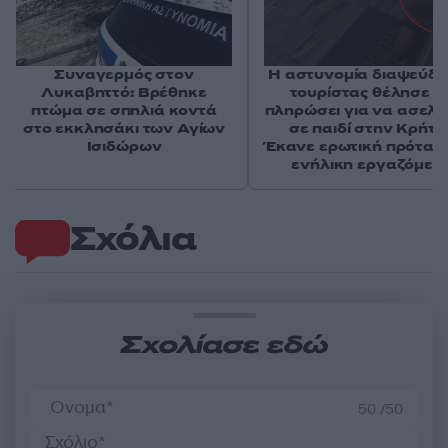
Συναγερμός στον
Η αστυνομία διαψεύδει
Λυκαβηττό: Βρέθηκε
τουρίστας θέλησε ν
πτώμα σε σπηλιά κοντά
πληρώσει για να ασελγ
στο εκκλησάκι των Αγίων
σε παιδί στην Κρήτη 
Ισιδώρων
Έκανε ερωτική πρότασ
ενήλικη εργαζόμεν
Σχόλια
Σχολίασε εδώ
50 /50