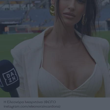
Η Ελεονόρα Ινκαρντόνα (ΦΩΤΟ
instagram.com/eleonoraincardona)