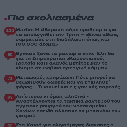
Πιο σχολιασμένα
Marfin: Η 46χρονη πήρε προθεσμία για
100
να απολογηθεί την Τρίτη – «Είναι αθώα,
συμμετείχε στη διαδήλωση όπως και
100.000 άτομα»
Βγήκαν ξανά τα μαχαίρια στην Ελπίδα
90
για τη Δημοκρατία: «Καρυστιανού,
Γρατσία και Γαλανός μετέτρεψαν το
κίνημα σε φοβικό αρχηγικό κόμμα»
Μεταφορές χρημάτων: Πότε μπορεί να
71
θεωρηθούν δωρεές και να επιβληθεί
φόρος – Τι ισχυεί για τις γονικές παροχές
Απίστευτο κι όμως αληθινό -
63
Aναστέλλονται τα τακτικά ραντεβού του
αγγειοχειρουργού του νοσοκομείου
Χανίων επειδή κλάπηκε το μηχανάκι του
γιατρού
Στα Χανιά για ολιγοήμερες διακοπές ο
52