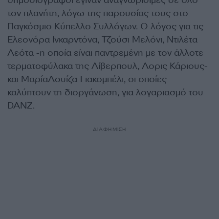
δημοσιογράφοι έγιναν αναγνωρίσιμες σε όλο
τον πλανήτη, λόγω της παρουσίας τους στο
Παγκόσμιο Κύπελλο Συλλόγων. Ο λόγος για τις
Ελεονόρα Ινκαρντόνα, Τζούσι Μελόνι, Ντιλέτα
Λεότα -η οποία είναι παντρεμένη με τον άλλοτε
τερματοφύλακα της Λίβερπουλ, Λορις Κάριους-
και ΜαρίαΛουίζα Γιακομπέλι, οι οποίες
καλύπτουν τη διοργάνωση, για λογαριασμό του
DANZ.
ΔΙΑΦΗΜΙΣΗ