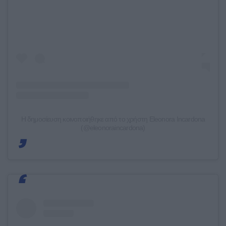
Η δημοσίευση κοινοποιήθηκε από το χρήστη Eleonora Incardona
(@eleonoraincardona)