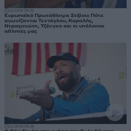
12:13
08.08.26
Ευρωπαϊκό Πρωτάθλημα Στίβου: Πότε
αγωνίζονται Τεντόγλου, Καραλής,
Ντρισμπιώτη, Τζένγκο και οι υπόλοιποι
αθλητές μας
11:26
08.08.26