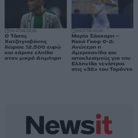
09:47
08.08.26
09:27
08.08.26
Ο Τάσος
Μαρία Σάκκαρη –
Χατζηγιοβάνης
Κοκό Γκοφ 0-2:
δώρισε 12.500 ευρώ
Ανώτερη η
και χάρισε ελπίδα
Αμερικανίδα και
στον μικρό Δημήτρη
αποκλεισμούς για την
Ελληνίδα τενίστρια
στις «32» του Τορόντο