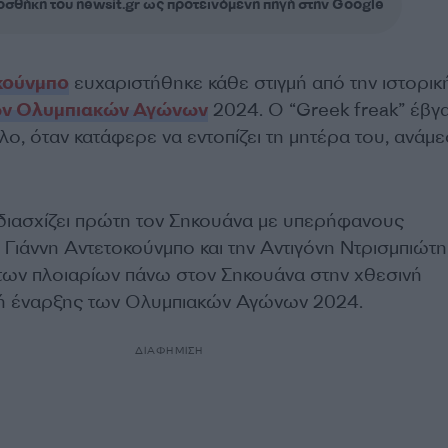
σθήκη του newsit.gr ως προτεινόμενη πηγή στην Google
κούνμπο
ευχαριστήθηκε κάθε στιγμή από την ιστορικ
των Ολυμπιακών Αγώνων
2024. Ο “
Greek freak” έβγ
λο, όταν
κατάφερε να εντοπίζει τη μητέρα του, ανάμ
διασχίζει πρώτη τον Σηκουάνα με υπερήφανους
Γιάννη Αντετοκούνμπο και την Αντιγόνη Ντρισμπιώτη
 των πλοιαρίων πάνω στον Σηκουάνα στην χθεσινή
τή έναρξης των Ολυμπιακών Αγώνων 2024.
ΔΙΑΦΗΜΙΣΗ