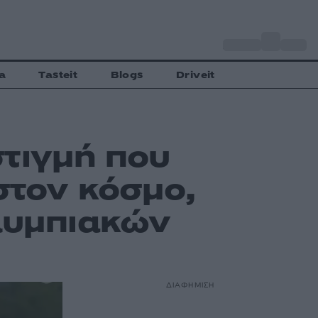
o
Αθήνα
30
C
a
Tasteit
Blogs
Driveit
στιγμή που
στον κόσμο,
λυμπιακών
ΔΙΑΦΗΜΙΣΗ