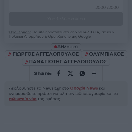
2000 /2000
Υποβολή σχολίου
Όροι Χρήσης
. Το site προστατεύεται από reCAPTCHA, ισχύουν
Πολιτική Απορρήτου
&
Όροι Χρήσης
της Google.
Αθλητικά
ΓΙΩΡΓΟΣ ΑΓΓΕΛΟΠΟΥΛΟΣ
ΟΛΥΜΠΙΑΚΟΣ
ΠΑΝΑΓΙΩΤΗΣ ΑΓΓΕΛΟΠΟΥΛΟΣ
Share:
Ακολουθήστε το Νewsit.gr στο
Google News
και
ενημερωθείτε πρώτοι για όλη την ειδησεογραφία και τα
τελευταία νέα
της ημέρας