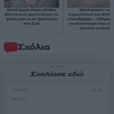
Μοτζτάμπα Χαμενεΐ: Νέο
Μετέτρεψαν το
βίντεο ενώ φουντώνουν οι
Σαρακήνικο της Μήλου
φήμες για το αν βρίσκεται
ελικοδρόμιο – «Πάρκα
στη ζωή
το ελικόπτερο τους γι
κάνουν μπάνιο
Σχόλια
Σχολίασε εδώ
50 /50