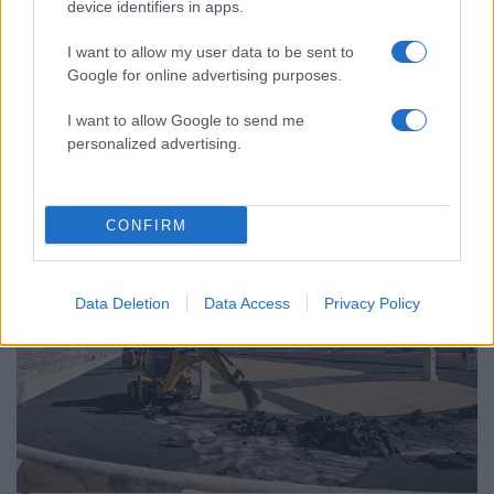
device identifiers in apps.
I want to allow my user data to be sent to
Google for online advertising purposes.
Αθλητικά:
I want to allow Google to send me
personalized advertising.
Περισσότερα άρθρα
CONFIRM
Data Deletion
Data Access
Privacy Policy