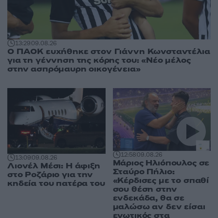
13:29
09.08.26
Ο ΠΑΟΚ ευχήθηκε στον Γιάννη Κωνσταντέλια
για τη γέννηση της κόρης του: «Νέο μέλος
στην ασπρόμαυρη οικογένεια»
12:58
09.08.26
13:09
09.08.26
Μάριος Ηλιόπουλος σε
Λιονέλ Μέσι: Η άφιξη
Σταύρο Πήλιο:
στο Ροζάριο για την
«Κέρδισες με το σπαθί
κηδεία του πατέρα του
σου θέση στην
ενδεκάδα, θα σε
μαλώσω αν δεν είσαι
ενωτικός στα