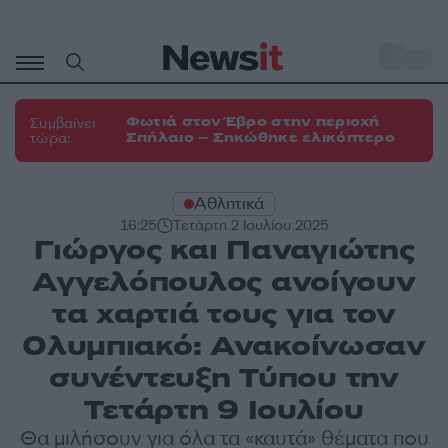
Μετάβαση
σε
o
33
περιεχόμενο
Φωτιά στον Έβρο στην περιοχή
Συμβαίνει
Σπήλαιο – Σηκώθηκε ελικόπτερο
τώρα:
Αθλητικά
16:25
Τετάρτη 2 Ιουλίου 2025
Γιώργος και Παναγιώτης
Αγγελόπουλος ανοίγουν
τα χαρτιά τους για τον
Ολυμπιακό: Ανακοίνωσαν
συνέντευξη Τύπου την
Τετάρτη 9 Ιουλίου
Θα μιλήσουν για όλα τα «καυτά» θέματα που