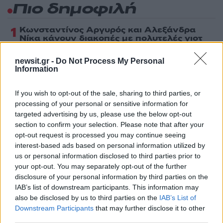
Πιο δημοφιλή
1
Κωνσταντίνος Αργυρός και Αλεξάνδρα
Νίκα κάνουν διακοπές με πολυτελές γιοτ
με τα δύο παιδιά τους
2
newsit.gr -
Do Not Process My Personal
Ελίζαμπεθ Ελέτσι και Νεκτάριος Λεμονίδης
Information
πήγαν στον Άγιο Νεκτάριο Βούλας για να
πάρουν την ευχή για τον γιο τους
If you wish to opt-out of the sale, sharing to third parties, or
3
Ηφαίστειο Σαντορίνης: Ένας 15χρονος που
δεν πρόλαβε να ξεφύγει από το τσουνάμι
processing of your personal or sensitive information for
μπορεί να αλλάξει τη χρονολογία της
targeted advertising by us, please use the below opt-out
προϊστορικής έκρηξης
section to confirm your selection. Please note that after your
opt-out request is processed you may continue seeing
4
Παρκαδόρος στο Ελαφονήσι συνελήφθη
για έβδομη φορά - Τον «τσάκωσαν»
interest-based ads based on personal information utilized by
αστυνομικοί που προσποιήθηκαν τους
us or personal information disclosed to third parties prior to
τουρίστες
your opt-out. You may separately opt-out of the further
disclosure of your personal information by third parties on the
5
«Φιάσκο» στη Μαδέιρα με το γάμο του
Κριστιάνο Ρονάλντο: Χιλιάδες άνθρωποι
IAB’s list of downstream participants. This information may
πήγαν σε λάθος εκκλησία και προκάλεσαν
also be disclosed by us to third parties on the
IAB’s List of
το γέλιο στον Πορτογάλο
Downstream Participants
that may further disclose it to other
third parties.