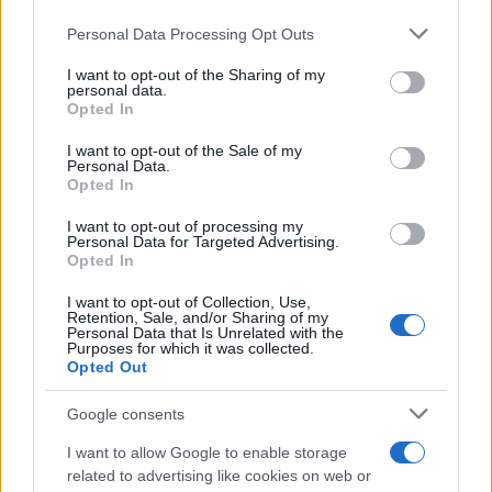
Please note that this website/app uses one or more Google
Πιο σχολιασμένα
Personal Data Processing Opt Outs
services and may gather and store information including but
not limited to your visit or usage behaviour. You may click to
I want to opt-out of the Sharing of my
Βγήκαν ξανά τα μαχαίρια στην Ελπίδα
98
personal data.
grant or deny consent to Google and its third-party tags to
για τη Δημοκρατία: «Καρυστιανού,
Opted In
Γρατσία και Γαλανός μετέτρεψαν το
use your data for below specified purposes in below Google
κίνημα σε φοβικό αρχηγικό κόμμα»
consent section.
I want to opt-out of the Sale of my
Personal Data.
Στην Κρήτη ο Κυριάκος Μητσοτάκης,
92
Opted In
συνεχίζει τις ολιγοήμερες διακοπές του –
Πού βρέθηκε το Σάββατο
I want to opt-out of processing my
Personal Data for Targeted Advertising.
Απίστευτο κι όμως αληθινό -
88
Opted In
Aναστέλλονται τα τακτικά ραντεβού του
αγγειοχειρουργού του νοσοκομείου
I want to opt-out of Collection, Use,
Χανίων επειδή κλάπηκε το μηχανάκι του
Retention, Sale, and/or Sharing of my
γιατρού
Personal Data that Is Unrelated with the
Purposes for which it was collected.
Το οικονομικό πρόγραμμα της ΕΛΑΣ που
83
Opted Out
θα παρουσιάσει ο Αλέξης Τσίπρας στη
Θεσσαλονίκη: Σχέδιο τετραετίας
Google consents
ΕΛΑΣ: Ο Αλέξης Δέδες ο πρώτος
73
υποψήφιος βουλευτής του κόμματος –
I want to allow Google to enable storage
Από τα διοικητικά της ΑΕΚ στην πολιτική
related to advertising like cookies on web or
σκηνή