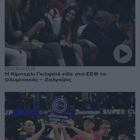
21:16
12.11.25
Η Κίμπερλι Γκιλφόιλ είδε στο ΣΕΦ το
Ολυμπιακός – Ζαλγκίρις