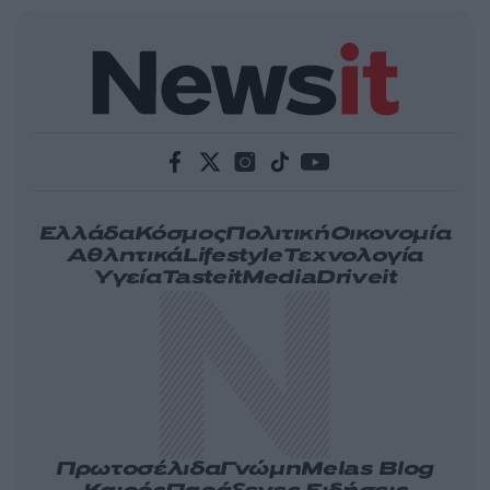
Ελλάδα
Κόσμος
Πολιτική
Οικονομία
Αθλητικά
Lifestyle
Τεχνολογία
Υγεία
Tasteit
Media
Driveit
Πρωτοσέλιδα
Γνώμη
Melas Blog