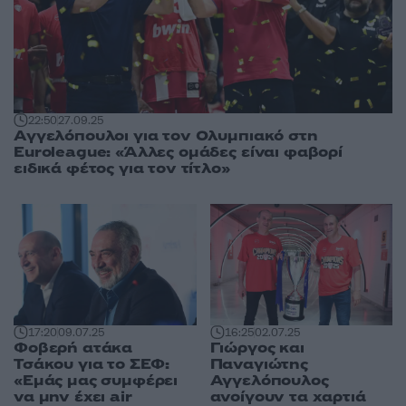
22:50
27.09.25
Αγγελόπουλοι για τον Ολυμπιακό στη
Euroleague: «Άλλες ομάδες είναι φαβορί
ειδικά φέτος για τον τίτλο»
17:20
09.07.25
16:25
02.07.25
Φοβερή ατάκα
Γιώργος και
Τσάκου για το ΣΕΦ:
Παναγιώτης
«Εμάς μας συμφέρει
Αγγελόπουλος
να μην έχει air
ανοίγουν τα χαρτιά