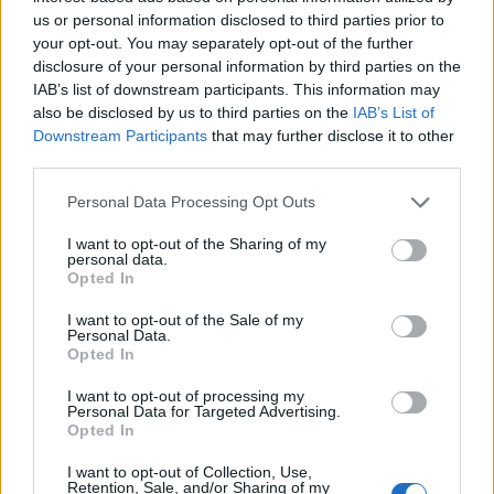
us or personal information disclosed to third parties prior to
your opt-out. You may separately opt-out of the further
disclosure of your personal information by third parties on the
IAB’s list of downstream participants. This information may
also be disclosed by us to third parties on the
IAB’s List of
Downstream Participants
that may further disclose it to other
third parties.
Please note that this website/app uses one or more Google
Personal Data Processing Opt Outs
services and may gather and store information including but
not limited to your visit or usage behaviour. You may click to
I want to opt-out of the Sharing of my
personal data.
grant or deny consent to Google and its third-party tags to
Opted In
use your data for below specified purposes in below Google
consent section.
15:27
09.06.25
I want to opt-out of the Sale of my
Γιώργος και Παναγιώτης Αγγελόπουλος: Έτσι
Personal Data.
πανηγύρισαν την κατάκτηση του τροπαίου της
Opted In
Basket League οι ιδιοκτήτες της ΚΑΕ
Ολυμπιακός
I want to opt-out of processing my
Personal Data for Targeted Advertising.
Opted In
24
I want to opt-out of Collection, Use,
Retention, Sale, and/or Sharing of my