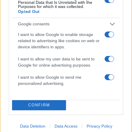
Personal Data that Is Unrelated with the
Purposes for which it was collected.
Opted Out
Google consents
I want to allow Google to enable storage
related to advertising like cookies on web or
device identifiers in apps.
I want to allow my user data to be sent to
Google for online advertising purposes.
09:45
09.06.25
Δημήτρης Γιαννακόπουλος για Ολυμπιακό και
I want to allow Google to send me
Αγγελόπουλους: «Το πιο βρώμικο πρωτάθλημα
personalized advertising.
που έχουν πάρει ποτέ»
13
CONFIRM
Data Deletion
Data Access
Privacy Policy