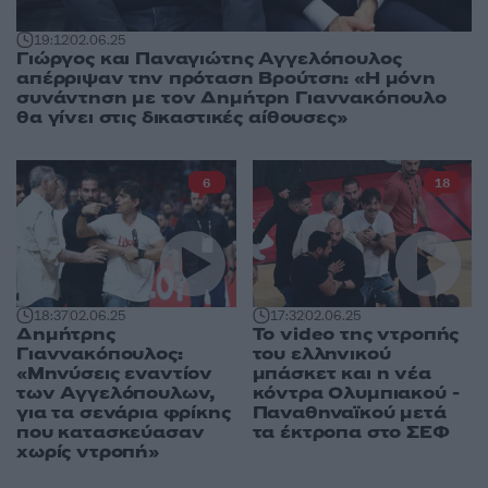
19:12
02.06.25
Γιώργος και Παναγιώτης Αγγελόπουλος
απέρριψαν την πρόταση Βρούτση: «Η μόνη
συνάντηση με τον Δημήτρη Γιαννακόπουλο
θα γίνει στις δικαστικές αίθουσες»
6
18
18:37
02.06.25
17:32
02.06.25
Δημήτρης
Το video της ντροπής
Γιαννακόπουλος:
του ελληνικού
«Μηνύσεις εναντίον
μπάσκετ και η νέα
των Αγγελόπουλων,
κόντρα Ολυμπιακού -
για τα σενάρια φρίκης
Παναθηναϊκού μετά
που κατασκεύασαν
τα έκτροπα στο ΣΕΦ
χωρίς ντροπή»