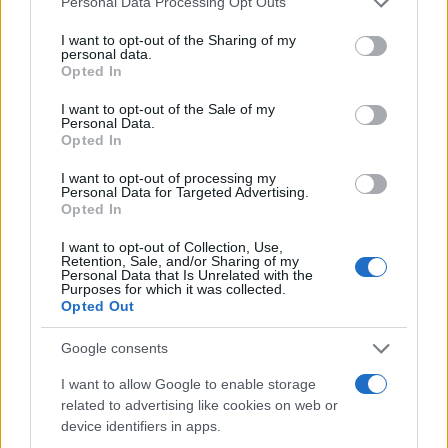
Personal Data Processing Opt Outs
Πολιτική Απορρήτου
&
Όροι Χρήσης
της Google.
services and may gather and store information including but
not limited to your visit or usage behaviour. You may click to
I want to opt-out of the Sharing of my
Αθλητικά
personal data.
grant or deny consent to Google and its third-party tags to
ΓΚΑΓΚΑΤΣΗΣ
ΚΥΠΕΛΛΟ ΕΛΛΑΔΑΣ
Opted In
use your data for below specified purposes in below Google
ΜΠΟΥΣΗΣ
ΟΦΗ
consent section.
I want to opt-out of the Sale of my
Personal Data.
Share:
Opted In
I want to opt-out of processing my
Ακολουθήστε το Νewsit.gr στο
Google News
και
Personal Data for Targeted Advertising.
ενημερωθείτε πρώτοι για όλη την ειδησεογραφία και τα
Opted In
τελευταία νέα
της ημέρας
I want to opt-out of Collection, Use,
Retention, Sale, and/or Sharing of my
Personal Data that Is Unrelated with the
Purposes for which it was collected.
Opted Out
Google consents
Πιο δημοφιλή
I want to allow Google to enable storage
1
Η Άννα Βίσση ξετρελάθηκε με μπάντα που
related to advertising like cookies on web or
έπαιζε Τσιτσάνη στο Φισκάρδο και τους
device identifiers in apps.
πρότεινε συνεργασία