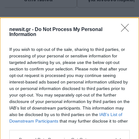
Σχόλια
newsit.gr -
Do Not Process My Personal
Information
If you wish to opt-out of the sale, sharing to third parties, or
Σχολίασε εδώ
processing of your personal or sensitive information for
targeted advertising by us, please use the below opt-out
section to confirm your selection. Please note that after your
opt-out request is processed you may continue seeing
50 /50
interest-based ads based on personal information utilized by
us or personal information disclosed to third parties prior to
your opt-out. You may separately opt-out of the further
disclosure of your personal information by third parties on the
IAB’s list of downstream participants. This information may
2000 /2000
also be disclosed by us to third parties on the
IAB’s List of
Downstream Participants
that may further disclose it to other
Υποβολή σχολίου
third parties.
Please note that this website/app uses one or more Google
Όροι Χρήσης
. Το site προστατεύεται από reCAPTCHA, ισχύουν