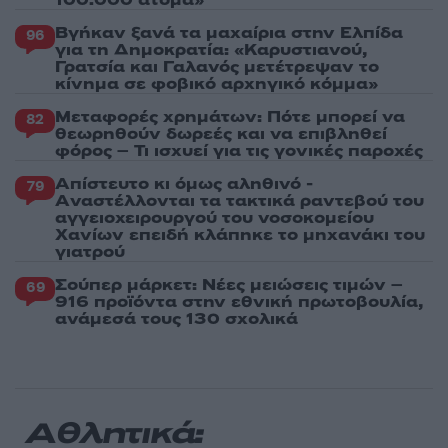
Βγήκαν ξανά τα μαχαίρια στην Ελπίδα
96
για τη Δημοκρατία: «Καρυστιανού,
Γρατσία και Γαλανός μετέτρεψαν το
κίνημα σε φοβικό αρχηγικό κόμμα»
Μεταφορές χρημάτων: Πότε μπορεί να
82
θεωρηθούν δωρεές και να επιβληθεί
φόρος – Τι ισχυεί για τις γονικές παροχές
Απίστευτο κι όμως αληθινό -
79
Aναστέλλονται τα τακτικά ραντεβού του
αγγειοχειρουργού του νοσοκομείου
Χανίων επειδή κλάπηκε το μηχανάκι του
γιατρού
Σούπερ μάρκετ: Νέες μειώσεις τιμών –
69
916 προϊόντα στην εθνική πρωτοβουλία,
ανάμεσά τους 130 σχολικά
Αθλητικά: