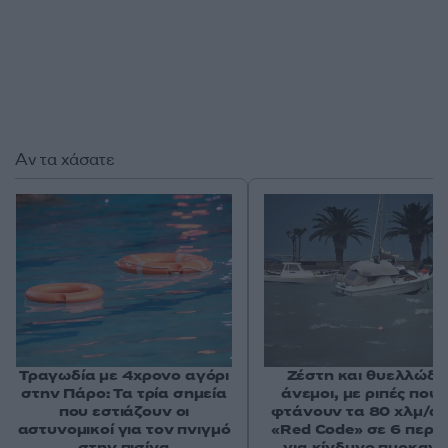
Αν τα χάσατε
Τραγωδία με 4χρονο αγόρι
Ζέστη και θυελλώδε
στην Πάρο: Τα τρία σημεία
άνεμοι, με ριπές που 
που εστιάζουν οι
φτάνουν τα 80 χλμ/ώρ
αστυνομικοί για τον πνιγμό
«Red Code» σε 6 περιο
στην πισίνα
για κίνδυνο πυρκαγι