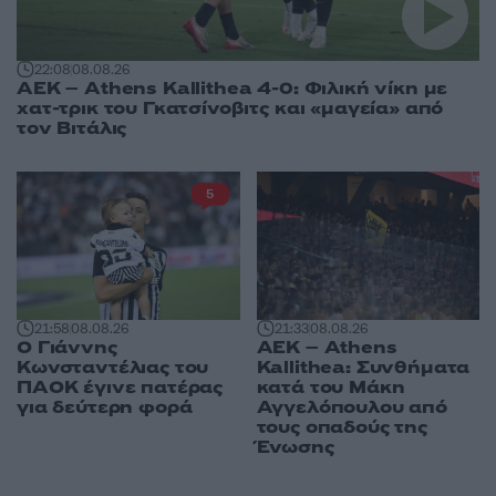
22:08
08.08.26
ΑΕΚ – Athens Kallithea 4-0: Φιλική νίκη με
χατ-τρικ του Γκατσίνοβιτς και «μαγεία» από
τον Βιτάλις
5
21:58
08.08.26
21:33
08.08.26
Ο Γιάννης
ΑΕΚ – Athens
Κωνσταντέλιας του
Kallithea: Συνθήματα
ΠΑΟΚ έγινε πατέρας
κατά του Μάκη
για δεύτερη φορά
Αγγελόπουλου από
τους οπαδούς της
Ένωσης