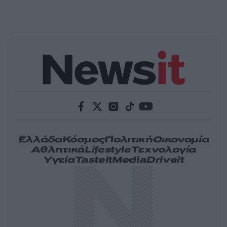
Ελλάδα
Κόσμος
Πολιτική
Οικονομία
Αθλητικά
Lifestyle
Τεχνολογία
Υγεία
Tasteit
Media
Driveit