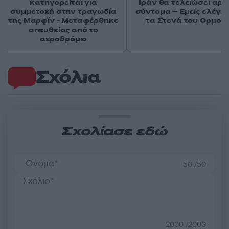
κατηγορείται για
Ιράν θα τελειώσει αρκ
συμμετοχή στην τραγωδία
σύντομα – Εμείς ελέγχ
της Μαρφίν - Μεταφέρθηκε
τα Στενά του Ορμού
απευθείας από το
αεροδρόμιο
Σχόλια
Σχολίασε εδώ
50 /50
2000 /2000