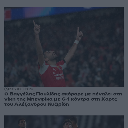
23:53
06.08.26
Ο Βαγγέλης Παυλίδης σκόραρε με πέναλτι στη
νίκη της Μπενφίκα με 6-1 κόντρα στη Χαρτς
του Αλέξανδρου Κυζιρίδη