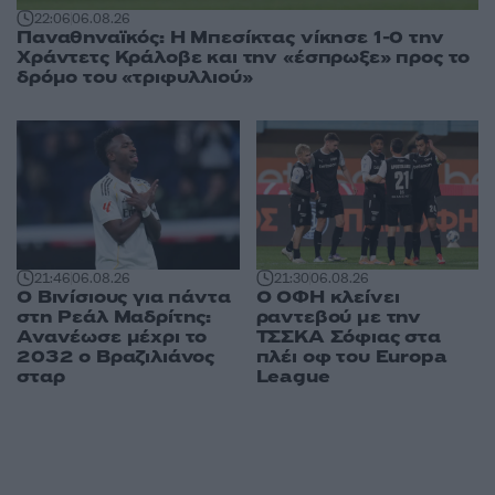
22:06
06.08.26
Παναθηναϊκός: Η Μπεσίκτας νίκησε 1-0 την
Χράντετς Κράλοβε και την «έσπρωξε» προς το
δρόμο του «τριφυλλιού»
21:46
06.08.26
21:30
06.08.26
Ο Βινίσιους για πάντα
Ο ΟΦΗ κλείνει
στη Ρεάλ Μαδρίτης:
ραντεβού με την
Ανανέωσε μέχρι το
ΤΣΣΚΑ Σόφιας στα
2032 ο Βραζιλιάνος
πλέι οφ του Europa
σταρ
League