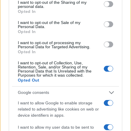
not limited to your visit or usage behaviour. You may click to
I want to opt-out of the Sharing of my
personal data.
Μητσοτάκης στην υπογραφή συμφωνίας
198
grant or deny consent to Google and its third-party tags to
Opted In
για την ηλεκτρική διασύνδεση Ελλάδας –
use your data for below specified purposes in below Google
Κύπρου: «Ισχυρή ψήφος εμπιστοσύνης» η
consent section.
είσοδος της Meridiam στην GSI
I want to opt-out of the Sale of my
Personal Data.
Canadair 515: Οι πρώτες εικόνες από την
Opted In
127
κατασκευή του αεροσκάφους που θα
επιχειρεί και τη νύχτα στα μέτωπα της
I want to opt-out of processing my
φωτιάς
Personal Data for Targeted Advertising.
Opted In
Αυγερινός, Μουτσάτσου και ακόμη 20
85
πρώην στελέχη κατά Καρυστιανού: «Δεν
I want to opt-out of Collection, Use,
αποχωρήσαμε για καρέκλες», αιχμές για
Retention, Sale, and/or Sharing of my
«συγκεντρωτικό μοντέλο»
Personal Data that Is Unrelated with the
Purposes for which it was collected.
Opted Out
Κρανίου τόπος το Πόρτο Γερμενό μετά το
51
καταστροφικό πέρασμα της φωτιάς –
Ξεκίνησε η αυτοψία στα καμένα σπίτια
Google consents
Οδηγός στη Μύκονο άρπαξε τσάντα
47
I want to allow Google to enable storage
Hermès και Rolex αξίας 75.000 ευρώ από
related to advertising like cookies on web or
Ουκρανό τουρίστα
device identifiers in apps.
I want to allow my user data to be sent to