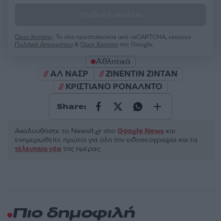
Υποβολή σχολίου
Όροι Χρήσης
. Το site προστατεύεται από reCAPTCHA, ισχύουν
Πολιτική Απορρήτου
&
Όροι Χρήσης
της Google.
Αθλητικά
ΑΛ ΝΑΣΡ
ΖΙΝΕΝΤΙΝ ΖΙΝΤΑΝ
ΚΡΙΣΤΙΑΝΟ ΡΟΝΑΛΝΤΟ
Share:
Ακολουθήστε το Νewsit.gr στο
Google News
και
ενημερωθείτε πρώτοι για όλη την ειδησεογραφία και τα
τελευταία νέα
της ημέρας
Πιο δημοφιλή