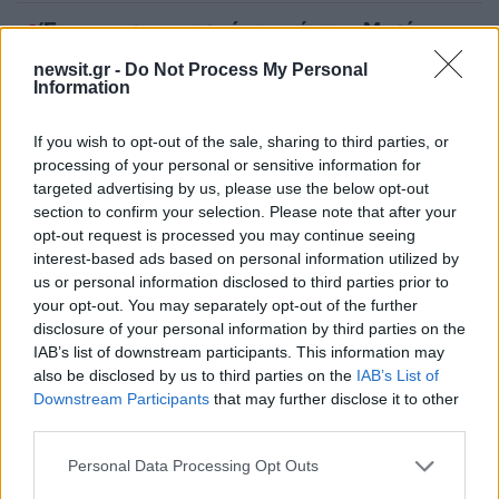
1
Έφυγαν οι συνεργάτες, μένει η Μαρία
Καρυστιανού - Η επόμενη μέρα για την
«Ελπίδα για τη Δημοκρατία»
newsit.gr -
Do Not Process My Personal
Information
2
Συγκίνηση στο τελευταίο αντίο στον Λάκη
Χαλκιά: Με την «Φάμπρικα», λαούτο και
κλαρίνα αποχαιρέτησαν την εμβληματική
If you wish to opt-out of the sale, sharing to third parties, or
φωνή της μεταπολίτευσης
processing of your personal or sensitive information for
targeted advertising by us, please use the below opt-out
3
Ο Κώστας Σαμαράς δημοσίευσε μία παιδική
section to confirm your selection. Please note that after your
φωτογραφία για την επέτειο θανάτου της
αδελφής του, Λένας
opt-out request is processed you may continue seeing
interest-based ads based on personal information utilized by
4
Ποιος είναι ο ελληνοκύπριος Sir Ντέμης
us or personal information disclosed to third parties prior to
Χασάμπης: Από το σκάκι, στο Νόμπελ
your opt-out. You may separately opt-out of the further
Χημείας και στο «τιμόνι» της AI της Google
disclosure of your personal information by third parties on the
5
Το πολωμένο μελτέμι που τροφοδότησε τις
IAB’s list of downstream participants. This information may
φωτιές σε Αττική και Βοιωτία: «Από τα
also be disclosed by us to third parties on the
IAB’s List of
ισχυρότερα επεισόδια των τελευταίων 50
Downstream Participants
that may further disclose it to other
χρόνων»
third parties.
Please note that this website/app uses one or more Google
Personal Data Processing Opt Outs
Πιο σχολιασμένα
services and may gather and store information including but