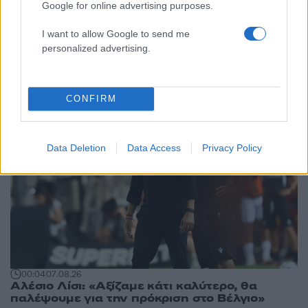
Google for online advertising purposes.
Αθλητικά:
I want to allow Google to send me
personalized advertising.
Περισσότερα άρθρα
CONFIRM
Data Deletion
Data Access
Privacy Policy
00:04
07.08.26
Αλέσιο Λίσι: «Αξίζαμε κάτι καλύτερο, θα
παλέψουμε για την πρόκριση στο Βέλγιο»