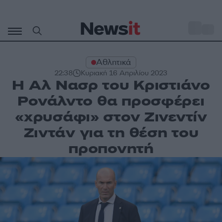
Μετάβαση
σε
o
28
περιεχόμενο
Αθλητικά
22:38
Κυριακή 16 Απριλίου 2023
Η Αλ Νασρ του Κριστιάνο
Ρονάλντο θα προσφέρει
«χρυσάφι» στον Ζινεντίν
Ζιντάν για τη θέση του
προπονητή