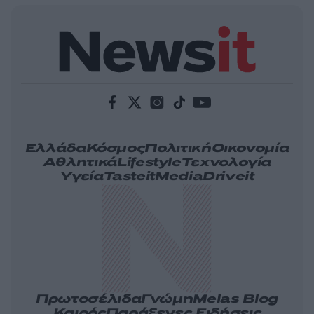
Ελλάδα
Κόσμος
Πολιτική
Οικονομία
Αθλητικά
Lifestyle
Τεχνολογία
Υγεία
Tasteit
Media
Driveit
Πρωτοσέλιδα
Γνώμη
Melas Blog
Καιρός
Παράξενες Ειδήσεις