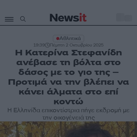
Μετάβαση
σε
o
29
περιεχόμενο
Αθλητικά
19:39
Πέμπτη 2 Οκτωβρίου 2025
Η Κατερίνα Στεφανίδη
ανέβασε τη βόλτα στο
δάσος με το γιο της –
Προτιμά να την βλέπει να
κάνει άλματα στο επί
κοντώ
Η Ελληνίδα επικοντίστρια πήγε εκδρομή με
την οικογένειά της