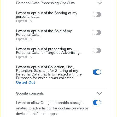
Please note that this website/app uses one or more Google
Personal Data Processing Opt Outs
services and may gather and store information including but
Πιο δημοφιλή
not limited to your visit or usage behaviour. You may click to
I want to opt-out of the Sharing of my
personal data.
grant or deny consent to Google and its third-party tags to
Opted In
1
Πάρος: «Αν ήταν κάποιος πάνω από την
use your data for below specified purposes in below Google
πισίνα, δε θα είχα θρηνήσει το παιδί μου» –
consent section.
I want to opt-out of the Sale of my
Η σπαρακτική περιγραφή του πατέρα και
Personal Data.
τα κενά στους ισχυρισμούς του ιδιοκτήτη
Opted In
του beach bar
2
I want to opt-out of processing my
Μετέτρεψαν το Σαρακήνικο της Μήλου σε
Personal Data for Targeted Advertising.
ελικοδρόμιο – «Πάρκαραν» το ελικόπτερο
Opted In
τους για να κάνουν μπάνιο
3
Μπρίτνεϊ Σπίαρς: Έκανε αποτυχημένο
I want to opt-out of Collection, Use,
Retention, Sale, and/or Sharing of my
μπότοξ και ανέβασε στο Instagram την
Personal Data that Is Unrelated with the
εμπειρία της
Purposes for which it was collected.
Opted Out
4
Γιάννης Παπαμιχαήλ: «Η απαγόρευση
αφορά στη χρήση της εικόνας και της
φωνής της Αλίκης Βουγιουκλάκη μέσω AI»
Google consents
5
Ο δημοσιογράφος Βασίλης Τσεκούρας
I want to allow Google to enable storage
ανακοίνωσε ότι παντρεύεται τη σύντροφό
related to advertising like cookies on web or
του, Γωγώ Μπαλή
device identifiers in apps.