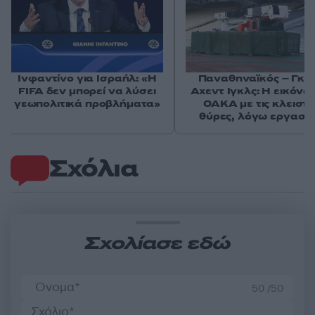
Ινφαντίνο για Ισραήλ: «Η
Παναθηναϊκός – Γκό
FIFA δεν μπορεί να λύσει
Αχεντ Ιγκλς: Η εικόνα
γεωπολιτικά προβλήματα»
ΟΑΚΑ με τις κλειστέ
θύρες, λόγω εργασι
Σχόλια
Σχολίασε εδώ
50 /50