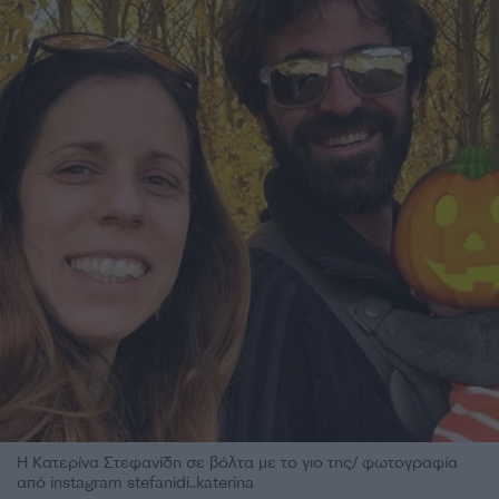
Η Κατερίνα Στεφανίδη σε βόλτα με το γιο της/ φωτογραφία
από instagram stefanidi..katerina