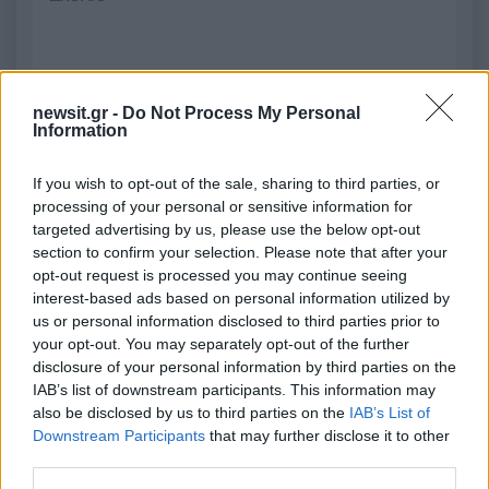
2000 /2000
newsit.gr -
Do Not Process My Personal
Υποβολή σχολίου
Information
Όροι Χρήσης
. Το site προστατεύεται από reCAPTCHA, ισχύουν
If you wish to opt-out of the sale, sharing to third parties, or
Πολιτική Απορρήτου
&
Όροι Χρήσης
της Google.
processing of your personal or sensitive information for
targeted advertising by us, please use the below opt-out
Αθλητικά
section to confirm your selection. Please note that after your
ΓΙΟΣ
ΚΑΤΕΡΙΝΑ ΣΤΕΦΑΝΙΔΗ
opt-out request is processed you may continue seeing
interest-based ads based on personal information utilized by
Share:
us or personal information disclosed to third parties prior to
your opt-out. You may separately opt-out of the further
Ακολουθήστε το Νewsit.gr στο
Google News
και
disclosure of your personal information by third parties on the
ενημερωθείτε πρώτοι για όλη την ειδησεογραφία και τα
IAB’s list of downstream participants. This information may
τελευταία νέα
της ημέρας
also be disclosed by us to third parties on the
IAB’s List of
Downstream Participants
that may further disclose it to other
third parties.