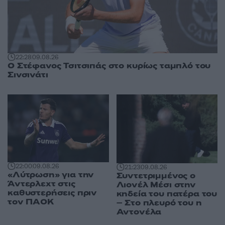
22:28
09.08.26
Ο Στέφανος Τσιτσιπάς στο κυρίως ταμπλό του
Σινσινάτι
22:00
09.08.26
21:23
09.08.26
«Λύτρωση» για την
Συντετριμμένος ο
Άντερλεχτ στις
Λιονέλ Μέσι στην
καθυστερήσεις πριν
κηδεία του πατέρα του
τον ΠΑΟΚ
– Στο πλευρό του η
Αντονέλα