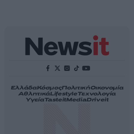
Ελλάδα
Κόσμος
Πολιτική
Οικονομία
Αθλητικά
Lifestyle
Τεχνολογία
Υγεία
Tasteit
Media
Driveit