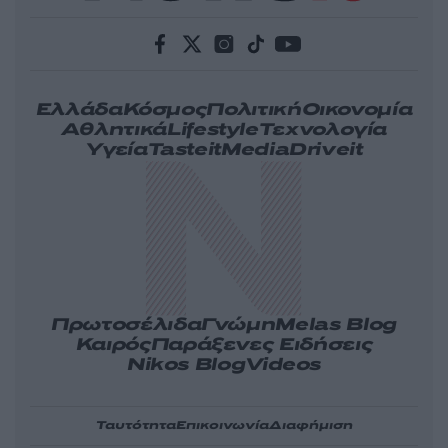
Ελλάδα
Κόσμος
Πολιτική
Οικονομία
Αθλητικά
Lifestyle
Τεχνολογία
Υγεία
Tasteit
Media
Driveit
Πρωτοσέλιδα
Γνώμη
Melas Blog
Καιρός
Παράξενες Ειδήσεις
Nikos Blog
Videos
Ταυτότητα
Επικοινωνία
Διαφήμιση