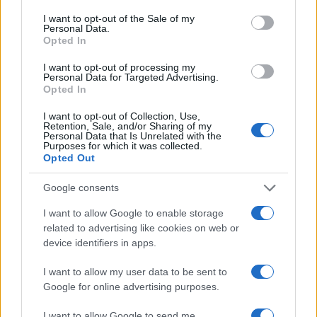
Αθλητικά
consent section.
I want to opt-out of the Sale of my
ΚΑΤΕΡΙΝΑ ΣΤΕΦΑΝΙΔΗ
Personal Data.
Opted In
Share:
I want to opt-out of processing my
Personal Data for Targeted Advertising.
Ακολουθήστε το Νewsit.gr στο
Google News
και
Opted In
ενημερωθείτε πρώτοι για όλη την ειδησεογραφία και τα
τελευταία νέα
της ημέρας
I want to opt-out of Collection, Use,
Retention, Sale, and/or Sharing of my
Personal Data that Is Unrelated with the
Purposes for which it was collected.
Opted Out
Google consents
Πιο δημοφιλή
I want to allow Google to enable storage
related to advertising like cookies on web or
1
Marfin: Η 46χρονη πήρε προθεσμία για να
device identifiers in apps.
απολογηθεί την Τρίτη – «Είναι αθώα,
συμμετείχε στη διαδήλωση όπως και
100.000 άτομα»
I want to allow my user data to be sent to
Google for online advertising purposes.
2
Σέρρες: Βίντεο ντοκουμέντο από το
τροχαίο με νεκρούς μητέρα και γιο – Ο
I want to allow Google to send me