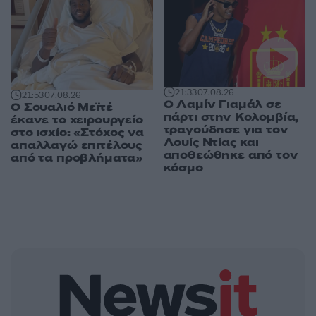
21:33
07.08.26
21:53
07.08.26
Ο Λαμίν Γιαμάλ σε
Ο Σουαλιό Μεϊτέ
πάρτι στην Κολομβία,
έκανε το χειρουργείο
τραγούδησε για τον
στο ισχίο: «Στόχος να
Λουίς Ντίας και
απαλλαγώ επιτέλους
αποθεώθηκε από τον
από τα προβλήματα»
κόσμο