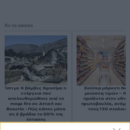
Αν τα χάσατε
Ίση με 6 βόμβες Χιροσίμα η
Σούπερ μάρκετ: Νέε
ενέργεια που
μειώσεις τιμών – 91
απελευθερώθηκε από τη
προϊόντα στην εθνι
mega fire σε Αττική και
πρωτοβουλία, ανάμε
Βοιωτία - Πώς κάηκε μέσα
τους 130 σχολικά
σε 2 βράδια το 55% της
έκτασης