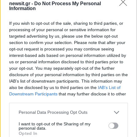
newsit.gr -
Do Not Process My Personal
Σχόλια
Information
If you wish to opt-out of the sale, sharing to third parties, or
processing of your personal or sensitive information for
targeted advertising by us, please use the below opt-out
section to confirm your selection. Please note that after your
Σχολίασε εδώ
opt-out request is processed you may continue seeing
interest-based ads based on personal information utilized by
us or personal information disclosed to third parties prior to
50 /50
your opt-out. You may separately opt-out of the further
disclosure of your personal information by third parties on the
IAB’s list of downstream participants. This information may
also be disclosed by us to third parties on the
IAB’s List of
Downstream Participants
that may further disclose it to other
2000 /2000
third parties.
Υποβολή σχολίου
Please note that this website/app uses one or more Google
Personal Data Processing Opt Outs
services and may gather and store information including but
not limited to your visit or usage behaviour. You may click to
I want to opt-out of the Sharing of my
Όροι Χρήσης
. Το site προστατεύεται από reCAPTCHA, ισχύουν
personal data.
Πολιτική Απορρήτου
&
Όροι Χρήσης
της Google.
grant or deny consent to Google and its third-party tags to
Opted In
use your data for below specified purposes in below Google